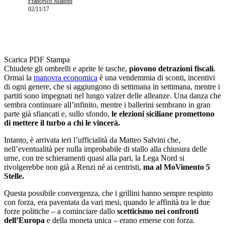
Francesco Maltoni
02/11/17
Scarica PDF
Stampa
Chiudete gli ombrelli e aprite le tasche,
piovono detrazioni fiscali
.
Ormai la
manovra economica
è una vendemmia di sconti, incentivi
di ogni genere, che si aggiungono di settimana in settimana, mentre i
partiti sono impegnati nel lungo valzer delle alleanze. Una danza che
sembra continuare all’infinito, mentre i ballerini sembrano in gran
parte già sfiancati e, sullo sfondo,
le elezioni siciliane promettono
di mettere il turbo a chi le vincerà.
Intanto, è arrivata ieri l’ufficialità da Matteo Salvini che,
nell’eventualità per nulla improbabile di stallo alla chiusura delle
urne, con tre schieramenti quasi alla pari, la Lega Nord si
rivolgerebbe non già a Renzi né ai centristi,
ma al MoVimento 5
Stelle.
Questa possibile convergenza, che i grillini hanno sempre respinto
con forza, era paventata da vari mesi, quando le affinità tra le due
forze politiche – a cominciare dallo
scetticismo nei confronti
dell’Europa
e della moneta unica – erano emerse con forza.