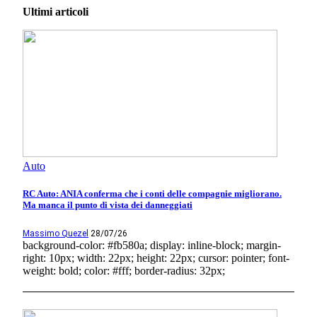
Ultimi articoli
Auto
RC Auto: ANIA conferma che i conti delle compagnie migliorano.
Ma manca il punto di vista dei danneggiati
Massimo Quezel
28/07/26
background-color: #fb580a; display: inline-block; margin-
right: 10px; width: 22px; height: 22px; cursor: pointer; font-
weight: bold; color: #fff; border-radius: 32px;