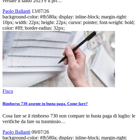
versare il saldo 2025 e il pri…
Paolo Ballanti
13/07/26
background-color: #fb580a; display: inline-block; margin-right:
10px; width: 22px; height: 22px; cursor: pointer; font-weight: bold;
color: #fff; border-radius: 32px;
Fisco
Rimborso 730 assente in busta paga. Come fare?
Cosa fare se il rimborso 730 non compare in busta paga di luglio: le
verifiche da fare su trasmissio…
Paolo Ballanti
09/07/26
background-color: #fb580a; display: inline-block; margin-right: