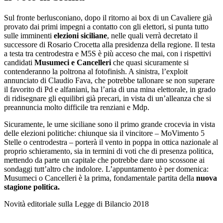
Sul fronte berlusconiano, dopo il ritorno ai box di un Cavaliere già
provato dai primi impegni a contatto con gli elettori, si punta tutto
sulle imminenti
elezioni siciliane
, nelle quali verrà decretato il
successore di Rosario Crocetta alla presidenza della regione. Il testa
a testa tra centrodestra e M5S è più acceso che mai, con i rispettivi
candidati
Musumeci e Cancelleri
che quasi sicuramente si
contenderanno la poltrona al fotofinish. A sinistra, l’exploit
annunciato di Claudio Fava, che potrebbe tallonare se non superare
il favorito di Pd e alfaniani, ha l’aria di una mina elettorale, in grado
di ridisegnare gli equilibri già precari, in vista di un’alleanza che si
preannuncia molto difficile tra renziani e Mdp.
Sicuramente, le urne siciliane sono il primo grande crocevia in vista
delle elezioni politiche: chiunque sia il vincitore – MoVimento 5
Stelle o centrodestra – porterà il vento in poppa in ottica nazionale al
proprio schieramento, sia in termini di voti che di presenza politica,
mettendo da parte un capitale che potrebbe dare uno scossone ai
sondaggi tutt’altro che indolore. L’appuntamento è per domenica:
Musumeci o Cancelleri è la prima, fondamentale partita della
nuova
stagione politica.
Novità editoriale sulla Legge di Bilancio 2018