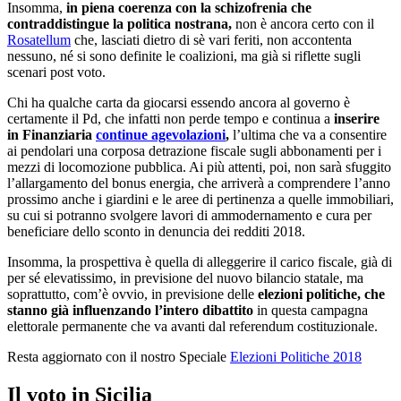
Insomma,
in piena coerenza con la schizofrenia che
contraddistingue la politica nostrana,
non è ancora certo con il
Rosatellum
che, lasciati dietro di sè vari feriti, non accontenta
nessuno, né si sono definite le coalizioni, ma già si riflette sugli
scenari post voto.
Chi ha qualche carta da giocarsi essendo ancora al governo è
certamente il Pd, che infatti non perde tempo e continua a
inserire
in Finanziaria
continue agevolazioni
,
l’ultima che va a consentire
ai pendolari una corposa detrazione fiscale sugli abbonamenti per i
mezzi di locomozione pubblica. Ai più attenti, poi, non sarà sfuggito
l’allargamento del bonus energia, che arriverà a comprendere l’anno
prossimo anche i giardini e le aree di pertinenza a quelle immobiliari,
su cui si potranno svolgere lavori di ammodernamento e cura per
beneficiare dello sconto in denuncia dei redditi 2018.
Insomma, la prospettiva è quella di alleggerire il carico fiscale, già di
per sé elevatissimo, in previsione del nuovo bilancio statale, ma
soprattutto, com’è ovvio, in previsione delle
elezioni politiche, che
stanno già influenzando l’intero dibattito
in questa campagna
elettorale permanente che va avanti dal referendum costituzionale.
Resta aggiornato con il nostro Speciale
Elezioni Politiche 2018
Il voto in Sicilia