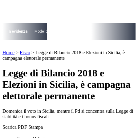
Vai
al
I più cercati
contenuto
Lorem ipsum dolor sit amet consectetur
Lorem ipsum dolor sit amet consectetur
In evidenza:
Modello 730
Pensioni
Cuneo fiscale
rottamazione cartel
I più cercati
Lorem ipsum dolor sit amet consectetur
Home
>
Fisco
>
Legge di Bilancio 2018 e Elezioni in Sicilia, è
Lorem ipsum dolor sit amet consectetur
campagna elettorale permanente
Legge di Bilancio 2018 e
Elezioni in Sicilia, è campagna
elettorale permanente
Domenica il voto in Sicilia, mentre il Pd si concentra sulla Legge di
stabilità e i bonus fiscali
Scarica PDF
Stampa