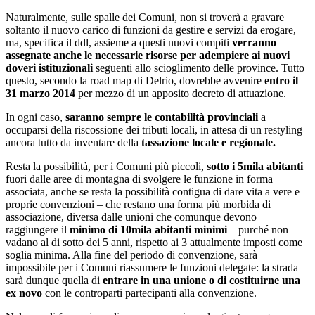
Naturalmente, sulle spalle dei Comuni, non si troverà a gravare
soltanto il nuovo carico di funzioni da gestire e servizi da erogare,
ma, specifica il ddl, assieme a questi nuovi compiti
verranno
assegnate anche le necessarie risorse per adempiere ai nuovi
doveri istituzionali
seguenti allo scioglimento delle province. Tutto
questo, secondo la road map di Delrio, dovrebbe avvenire
entro il
31 marzo 2014
per mezzo di un apposito decreto di attuazione.
In ogni caso,
saranno sempre le contabilità provinciali
a
occuparsi della riscossione dei tributi locali, in attesa di un restyling
ancora tutto da inventare della
tassazione locale e regionale.
Resta la possibilità, per i Comuni più piccoli,
sotto i 5mila abitanti
fuori dalle aree di montagna di svolgere le funzione in forma
associata, anche se resta la possibilità contigua di dare vita a vere e
proprie convenzioni – che restano una forma più morbida di
associazione, diversa dalle unioni che comunque devono
raggiungere il
minimo di 10mila abitanti minimi
– purché non
vadano al di sotto dei 5 anni, rispetto ai 3 attualmente imposti come
soglia minima. Alla fine del periodo di convenzione, sarà
impossibile per i Comuni riassumere le funzioni delegate: la strada
sarà dunque quella di
entrare in una unione o di costituirne una
ex novo
con le controparti partecipanti alla convenzione.