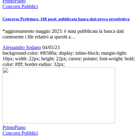
PrimoPiano
Concorsi Pubblici
Concorso Prefettura, 180 posti: pubblicata banca dati prova preselettiva
*aggiornamento maggio 2023: è stata pubblicata la banca dati
contenente i file relativi ai quesiti a…
Alessandro Sodano
04/05/23
background-color: #fb580a; display: inline-block; margin-right:
10px; width: 22px; height: 22px; cursor: pointer; font-weight: bold;
color: #fff; border-radius: 32px;
PrimoPiano
Concorsi Pubblici