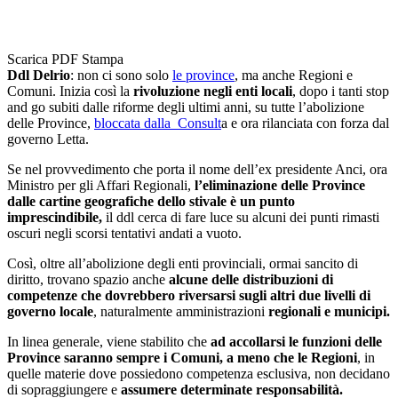
Scarica PDF
Stampa
Ddl Delrio
: non ci sono solo
le province
, ma anche Regioni e
Comuni. Inizia così la
rivoluzione negli enti locali
, dopo i tanti stop
and go subiti dalle riforme degli ultimi anni, su tutte l’abolizione
delle Province,
bloccata dalla Consult
a e ora rilanciata con forza dal
governo Letta.
Se nel provvedimento che porta il nome dell’ex presidente Anci, ora
Ministro per gli Affari Regionali,
l’eliminazione delle Province
dalle cartine geografiche dello stivale è un punto
imprescindibile,
il ddl cerca di fare luce su alcuni dei punti rimasti
oscuri negli scorsi tentativi andati a vuoto.
Così, oltre all’abolizione degli enti provinciali, ormai sancito di
diritto, trovano spazio anche
alcune delle distribuzioni di
competenze che dovrebbero riversarsi sugli altri due livelli di
governo locale
, naturalmente amministrazioni
regionali e municipi.
In linea generale, viene stabilito che
ad accollarsi le funzioni delle
Province saranno sempre i Comuni, a meno che le Regioni
, in
quelle materie dove possiedono competenza esclusiva, non decidano
di sopraggiungere e
assumere determinate responsabilità.