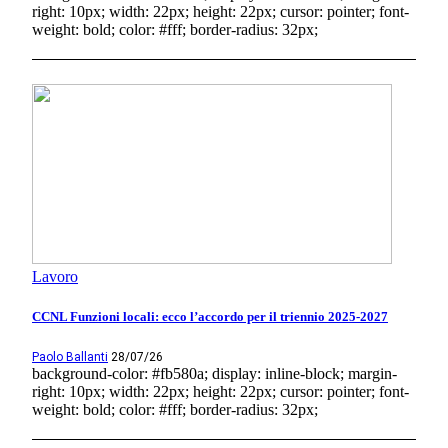
right: 10px; width: 22px; height: 22px; cursor: pointer; font-
weight: bold; color: #fff; border-radius: 32px;
Lavoro
CCNL Funzioni locali: ecco l’accordo per il triennio 2025-2027
Paolo Ballanti
28/07/26
background-color: #fb580a; display: inline-block; margin-
right: 10px; width: 22px; height: 22px; cursor: pointer; font-
weight: bold; color: #fff; border-radius: 32px;