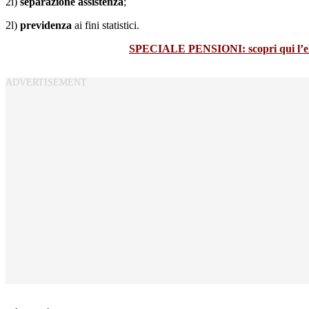
2i)
separazione assistenza
;
2l)
previdenza
ai fini statistici.
SPECIALE PENSIONI: scopri qui l’eBoo