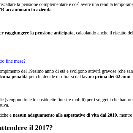
 riscattare la pensione complementare e così avere una rendita tempora
R accantonato in azienda
.
er raggiungere la pensione anticipata
, calcolando anche il riscatto d
tro fine mese?
mpimento del 19esimo anno di età e svolgono attività gravose (che saran
lcuna penalità
per chi decide di ritirarsi dal lavoro
prima dei 62 anni
.
le
(vengono tolte le cosiddette finestre mobili) per i soggetti che hanno 
ativa.
tiche e
nessun adeguamento alle aspettative di vita dal 2019
, mentre 
ttendere il 2017?