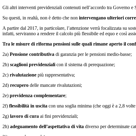
Gli altri interventi previdenziali contenuti nell’accordo tra Governo e
Su questi, in realtà, non è detto che non
intervengano ulteriori corre
A partire dal 2017, in particolare, l’attenzione verrà focalizzata su so
infatti, serviranno a rendere il calcolo più flessibile ed equo e così as
Tra le misure di riforma pensioni sulle quali rimane aperto il co
2a)
Pensione contributiva
di garanzia per le pensioni medio-basse;
2b)
scaglioni previdenziali
con il sistema di perequazione;
2c)
rivalutazione
più rappresentativa;
2d)
recupero
delle mancate rivalutazioni;
2e)
previdenza complementare
;
2f)
flessibilità in uscita
con una soglia minima (che oggi è a 2,8 volte 
2g)
lavoro di cura
ai fini previdenziali;
2h)
adeguamento dell’aspettativa di vita
diverso per determinate ca