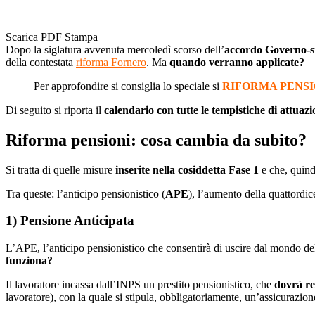
Scarica PDF
Stampa
Dopo la siglatura avvenuta mercoledì scorso dell’
accordo Governo-s
della contestata
riforma Fornero
. Ma
quando verranno applicate?
Per approfondire si consiglia lo speciale si
RIFORMA PENSI
Di seguito si riporta il
calendario con tutte le tempistiche di attuazi
Riforma pensioni: cosa cambia da subito?
Si tratta di quelle misure
inserite nella cosiddetta Fase 1
e che, quindi
Tra queste: l’anticipo pensionistico (
APE
), l’aumento della quattordi
1) Pensione Anticipata
L’APE, l’anticipo pensionistico che consentirà di uscire dal mondo d
funziona?
Il lavoratore incassa dall’INPS un prestito pensionistico, che
dovrà re
lavoratore), con la quale si stipula, obbligatoriamente, un’assicurazione