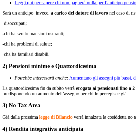
Leggi qui per sapere chi non pagherà nulla per l’anticipo pensio
Sarà un anticipo, invece,
a carico del datore di lavoro
nel caso di ri
-disoccupati;
-chi ha svolto mansioni usuranti;
-chi ha problemi di salute;
-cha ha familiari disabili.
2) Pensioni minime e Quattordicesima
Potrebbe interessarti anche
:
Aumentano gli assegni più bassi, di
La quattordicesima fin da subito verrà
erogata ai pensionati fino a 2
predisponendo un aumento dell’assegno per chi lo percepisce già.
3) No Tax Area
Già dalla prossima
legge di Bilancio
verrà innalzata la cosiddetta no
4) Rendita integrativa anticipata