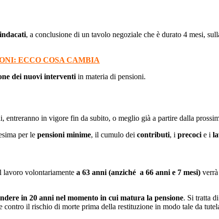
Concorso Ufficio del Processo
Concorso Ministero della Giustizia
Concorso Miur
indacati
, a conclusione di un tavolo negoziale che è durato 4 mesi, sul
Concorso Polizia e Forze Armate
ONI: ECCO COSA CAMBIA
Concorso Scuola
one dei nuovi interventi
in materia di pensioni.
Concorso Ufficio del Processo
, entreranno in vigore fin da subito, o meglio già a partire dalla pross
cesima per le
pensioni minime
, il cumulo dei
contributi
, i
precoci
e i
l
el lavoro volontariamente
a 63 anni (anziché a 66 anni e 7 mesi)
verrà
ndere in 20 anni nel momento in cui matura la pensione
. Si tratta 
 contro il rischio di morte prima della restituzione in modo tale da tutela