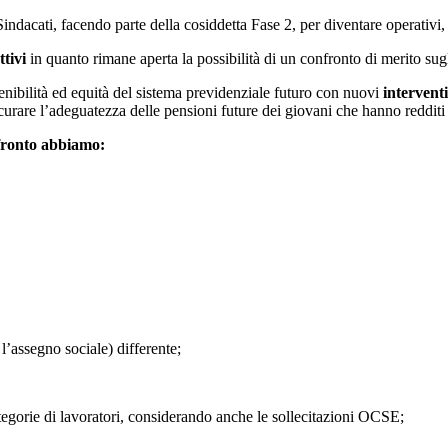
 Sindacati, facendo parte della cosiddetta Fase 2, per diventare operativ
ttivi
in quanto rimane aperta la possibilità di un confronto di merito sugl
stenibilità ed equità del sistema previdenziale futuro con nuovi
intervent
sicurare l’adeguatezza delle pensioni future dei giovani che hanno redditi 
nfronto abbiamo:
l’assegno sociale) differente;
tegorie di lavoratori, considerando anche le sollecitazioni OCSE;