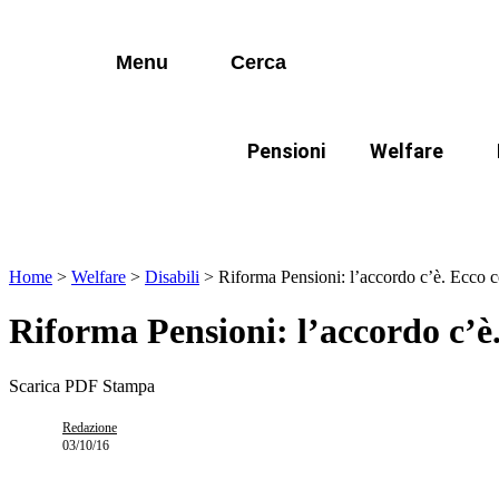
I più cercati
Vai
Disabili
al
contenuto
Menu
Cerca
Lorem ipsum dolor sit amet consectetur
Famiglie
Lorem ipsum dolor sit amet consectetur
Pensioni
Welfare
I più cercati
Disabili
In evidenza:
Mod
Lorem ipsum dolor sit amet consectetur
Lorem ipsum dolor sit amet consectetur
Famiglie
Home
>
Welfare
>
Disabili
>
Riforma Pensioni: l’accordo c’è. Ecco c
Riforma Pensioni: l’accordo c’è
Scarica PDF
Stampa
Redazione
03/10/16