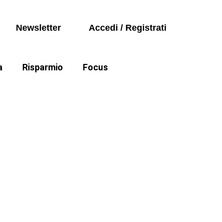
Seguici sui social
Auto
Newsletter
Accedi / Registrati
Politica
a
Risparmio
Focus
Auto
e cartelle esattoriali
Politica