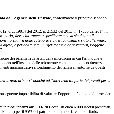
ato dall’Agenzia delle Entrate
, confermando il principio secondo
 2012; ord. 19814 del 2012; n. 21532 del 2013; n. 17335 del 2014; n.
rdinaria, deve chiaramente specificare a cosa sia dovuto il
ione normativa delle categorie e classi catastali, è stato affermato,
difese, e per delimitare, in riferimento a dette ragioni, l’oggetto
.”
sione dei parametri catastali della microzona in cui l’immobile è
o rapporto nell’insieme delle microzone comunali, non può ritenersi
imenti amministrativi a fondamento del riclassamento, se da questi
e dell’arredo urbano” nonché ad “interventi da parte dei privati per la
a conseguente impossibilità di valutare l’opportunità o meno di proceder
 in piedi innanzi alla CTR di Lecce, su circa 6.000 ricorsi presentati,
le Entrate) per il 95% del patrimonio immobiliare del territorio,