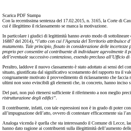
Scarica PDF
Stampa
Con la recentissima sentenza del 17.02.2015, n. 3165, la Corte di Cass
cui è illegittimo il riclassamento se manca la motivazione.
In particolare i giudici di legittimità hanno avuto modo di sottoline
16887 del 2014), “
l’atto con cui l’Agenzia del Territorio attribuisce
mutamento. Tale principio, fissato in considerazione delle incertezze p
proprio per consentire al contribuente di individuare agevolmente il pr
dell’eventuale successivo contenzioso, essendo precluso all’Ufficio di 
Peraltro, laddove il nuovo classamento è stato adottato ai sensi del co
situato, giustificata dal significativo scostamento del rapporto tra il 
congruamente motivato il provvedimento di riclassamento che faccia rif
ultimi non sono evincibili gli elementi che, in concreto, hanno inciso 
Del pari, non può ritenersi sufficiente il riferimento a non meglio prec
ristrutturazione degli edifici”.
Il contribuente, infatti, con tale espressioni non è in grado di poter c
all’impugnazione dell’atto, ovvero di contestare efficacemente sia l’a
Analoga vicenda è quella che sta interessando il Comune di Lecce, ladd
hanno dato ragione ai contribuenti sulla illegittimità dell’aumento delle