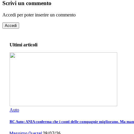
Scrivi un commento
Accedi per poter inserire un commento
Accedi
Ultimi articoli
Auto
RC Auto: ANIA conferma che i conti delle compagnie migliorano. Ma manca
Massimo Quezel
28/07/26