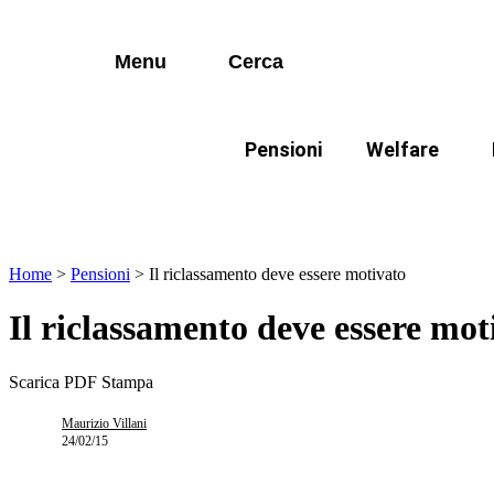
I più cercati
Vai
Disabili
al
contenuto
Menu
Cerca
Lorem ipsum dolor sit amet consectetur
Famiglie
Lorem ipsum dolor sit amet consectetur
Pensioni
Welfare
I più cercati
Disabili
In evidenza:
Mod
Lorem ipsum dolor sit amet consectetur
Lorem ipsum dolor sit amet consectetur
Famiglie
Home
>
Pensioni
>
Il riclassamento deve essere motivato
Il riclassamento deve essere mot
Scarica PDF
Stampa
Maurizio Villani
24/02/15