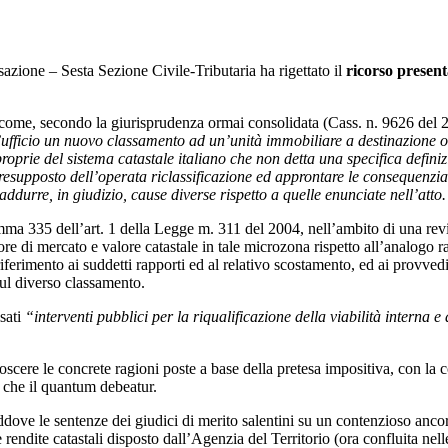
Concorso Ufficio del Processo
Concorso Ministero della Giustizia
Concorso Miur
azione – Sesta Sezione Civile-Tributaria ha rigettato il
ricorso present
Concorso Polizia e Forze Armate
are come, secondo la giurisprudenza ormai consolidata (Cass. n. 9626 del
Concorso Scuola
 d’ufficio un nuovo classamento ad un’unità immobiliare a destinazione o
roprie del sistema catastale italiano che non detta una specifica definiz
Concorso Ufficio del Processo
esupposto dell’operata riclassificazione ed approntare le consequenziali 
addurre, in giudizio, cause diverse rispetto a quelle enunciate nell’atto
mma 335 dell’art. 1 della Legge m. 311 del 2004, nell’ambito di una revi
valore di mercato e valore catastale in tale microzona rispetto all’analog
erimento ai suddetti rapporti ed al relativo scostamento, ed ai provved
sul diverso classamento.
isati
“interventi pubblici per la riqualificazione della viabilità interna 
onoscere le concrete ragioni poste a base della pretesa impositiva, con l
n che il quantum debeatur.
ove le sentenze dei giudici di merito salentini su un contenzioso ancora
 rendite catastali disposto dall’Agenzia del Territorio (ora confluita nel