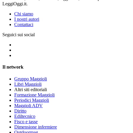
LeggiOggi.it.
Chi siamo
I nostri autori
Contattaci
Seguici sui social
Il network
Gruppo Maggioli
Libri Maggioli
Altri siti editoriali
Formazione Maggioli
Periodici Maggioli
Maggioli ADV
Diritto
Ediltecnico
Fisco e tasse
Dimensione infermiere
Outdoormag