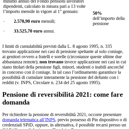
minimo annuo del Fondo pensioni lavoratori
dipendenti, calcolato in misura pari a 13 volte
l’importo mensile in vigore al 1° gennaio:
50%
dell’importo della
·
2.578,90 euro
mensili;
pensione
·
33.525,70 euro
annui.
I limiti di cumulabilità previsti dalla L. 8 agosto 1995, n. 335
trovano applicazione nei casi di pensione spettante al solo coniuge,
ai genitori ovvero a fratelli e sorelle (circostanze queste ultime due
abbastanza remote);
non trovano
invece applicazione nei casi in cui
siano titolari della pensione figli, minori, studenti o inabili ancorché
in concorso con il coniuge. In tal caso l’ordinamento garantisce la
possibilità di cumulare interamente la pensione del defunto con i
redditi (v. INPS, Circolare n. 234 del 25 agosto 1995).
Pensione di reversibilità 2021: come fare
domanda
Per richiedere la pensione di reversibilità 2021, occorre presentare
domanda telematica all’INPS
, previo possesso di Pin dispositivo o di
credenziali SPiD, oppure, in alternativa, è possibile recarsi presso un