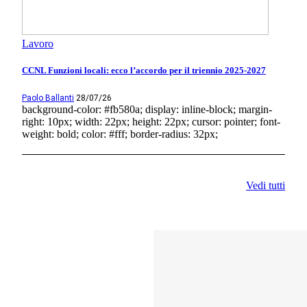
Lavoro
CCNL Funzioni locali: ecco l’accordo per il triennio 2025-2027
Paolo Ballanti
28/07/26
background-color: #fb580a; display: inline-block; margin-
right: 10px; width: 22px; height: 22px; cursor: pointer; font-
weight: bold; color: #fff; border-radius: 32px;
Vedi tutti