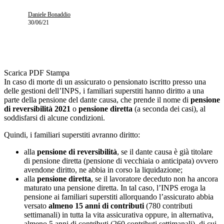
Daniele Bonaddio
30/06/21
Scarica PDF
Stampa
In caso di morte di un assicurato o pensionato iscritto presso una
delle gestioni dell’INPS, i familiari superstiti hanno diritto a una
parte della pensione del dante causa, che prende il nome di
pensione
di reversibilità
2021
o
pensione diretta
(a seconda dei casi), al
soddisfarsi di alcune condizioni.
Quindi, i familiari superstiti avranno diritto:
alla
pensione di reversibilità
, se il dante causa è già titolare
di pensione diretta (pensione di vecchiaia o anticipata) ovvero
avendone diritto, ne abbia in corso la liquidazione;
alla
pensione diretta
, se il lavoratore deceduto non ha ancora
maturato una pensione diretta. In tal caso, l’INPS eroga la
pensione ai familiari superstiti allorquando l’assicurato abbia
versato
almeno 15 anni di contributi
(780 contributi
settimanali) in tutta la vita assicurativa oppure, in alternativa,
almeno 5 anni di contributi (260 contributi settimanali), di cui