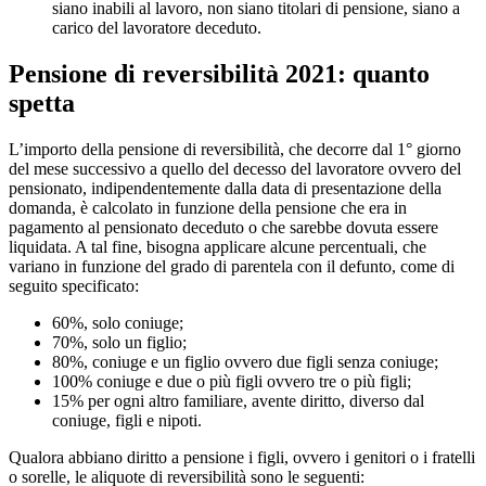
siano inabili al lavoro, non siano titolari di pensione, siano a
carico del lavoratore deceduto.
Pensione di reversibilità 2021: quanto
spetta
L’importo della pensione di reversibilità, che decorre dal 1° giorno
del mese successivo a quello del decesso del lavoratore ovvero del
pensionato, indipendentemente dalla data di presentazione della
domanda, è calcolato in funzione della pensione che era in
pagamento al pensionato deceduto o che sarebbe dovuta essere
liquidata. A tal fine, bisogna applicare alcune percentuali, che
variano in funzione del grado di parentela con il defunto, come di
seguito specificato:
60%, solo coniuge;
70%, solo un figlio;
80%, coniuge e un figlio ovvero due figli senza coniuge;
100% coniuge e due o più figli ovvero tre o più figli;
15% per ogni altro familiare, avente diritto, diverso dal
coniuge, figli e nipoti.
Qualora abbiano diritto a pensione i figli, ovvero i genitori o i fratelli
o sorelle, le aliquote di reversibilità sono le seguenti: