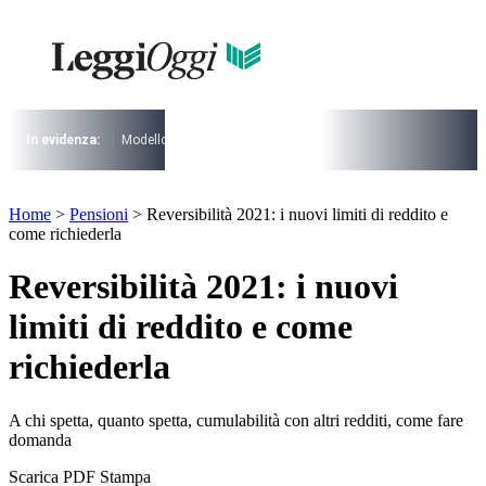
Vai
al
contenuto
I più cercati
Lorem ipsum dolor sit amet consectetur
Lorem ipsum dolor sit amet consectetur
In evidenza:
Modello 730
Pensioni
Cuneo fiscale
rottamazione cartel
I più cercati
Home
>
Pensioni
>
Reversibilità 2021: i nuovi limiti di reddito e
Lorem ipsum dolor sit amet consectetur
come richiederla
Lorem ipsum dolor sit amet consectetur
Reversibilità 2021: i nuovi
limiti di reddito e come
richiederla
A chi spetta, quanto spetta, cumulabilità con altri redditi, come fare
domanda
Scarica PDF
Stampa