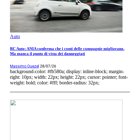
Auto
RC Auto: ANIA conferma che i conti delle compagnie migliorano.
Ma manca il punto di vista dei danneggiati
Massimo Quezel
28/07/26
background-color: #fb580a; display: inline-block; margin-
right: 10px; width: 22px; height: 22px; cursor: pointer; font-
weight: bold; color: #fff; border-radius: 32px;