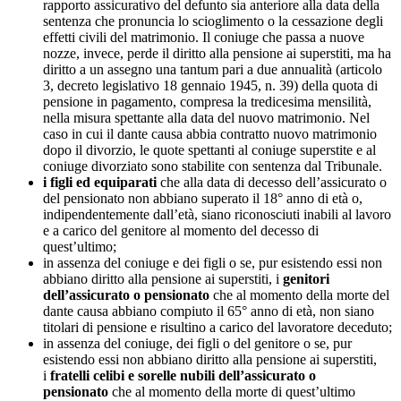
rapporto assicurativo del defunto sia anteriore alla data della
sentenza che pronuncia lo scioglimento o la cessazione degli
effetti civili del matrimonio. Il coniuge che passa a nuove
nozze, invece, perde il diritto alla pensione ai superstiti, ma ha
diritto a un assegno una tantum pari a due annualità (articolo
3, decreto legislativo 18 gennaio 1945, n. 39) della quota di
pensione in pagamento, compresa la tredicesima mensilità,
nella misura spettante alla data del nuovo matrimonio. Nel
caso in cui il dante causa abbia contratto nuovo matrimonio
dopo il divorzio, le quote spettanti al coniuge superstite e al
coniuge divorziato sono stabilite con sentenza dal Tribunale.
i figli ed equiparati
che alla data di decesso dell’assicurato o
del pensionato non abbiano superato il 18° anno di età o,
indipendentemente dall’età, siano riconosciuti inabili al lavoro
e a carico del genitore al momento del decesso di
quest’ultimo;
in assenza del coniuge e dei figli o se, pur esistendo essi non
abbiano diritto alla pensione ai superstiti, i
genitori
dell’assicurato o pensionato
che al momento della morte del
dante causa abbiano compiuto il 65° anno di età, non siano
titolari di pensione e risultino a carico del lavoratore deceduto;
in assenza del coniuge, dei figli o del genitore o se, pur
esistendo essi non abbiano diritto alla pensione ai superstiti,
i
fratelli celibi e sorelle nubili dell’assicurato o
pensionato
che al momento della morte di quest’ultimo