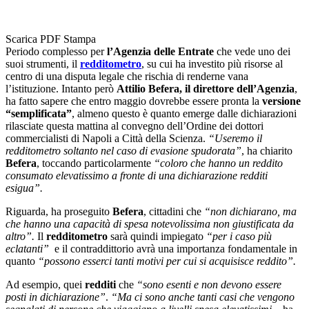
Scarica PDF
Stampa
Periodo complesso per
l’Agenzia delle Entrate
che vede uno dei
suoi strumenti, il
redditometro
, su cui ha investito più risorse al
centro di una disputa legale che rischia di renderne vana
l’istituzione. Intanto però
Attilio Befera, il direttore dell’Agenzia
,
ha fatto sapere che entro maggio dovrebbe essere pronta la
versione
“semplificata”
, almeno questo è quanto emerge dalle dichiarazioni
rilasciate questa mattina al convegno dell’Ordine dei dottori
commercialisti di Napoli a Città della Scienza.
“Useremo il
redditometro soltanto nel caso di evasione spudorata”
, ha chiarito
Befera
, toccando particolarmente
“coloro che hanno un reddito
consumato elevatissimo a fronte di una dichiarazione redditi
esigua”.
Riguarda, ha proseguito
Befera
, cittadini che
“non dichiarano, ma
che hanno una capacità di spesa notevolissima non giustificata da
altro”.
Il
redditometro
sarà quindi impiegato
“per i caso più
eclatanti”
e il contraddittorio avrà una importanza fondamentale in
quanto
“possono esserci tanti motivi per cui si acquisisce reddito”.
Ad esempio, quei
redditi
che
“sono esenti e non devono essere
posti in dichiarazione”
.
“Ma ci sono anche tanti casi che vengono