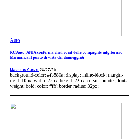
Auto
RC Auto: ANIA conferma che i conti delle compagnie migliorano.
Ma manca il punto di vista dei danneggiati
Massimo Quezel
28/07/26
background-color: #fb580a; display: inline-block; margin-
right: 10px; width: 22px; height: 22px; cursor: pointer; font-
weight: bold; color: #fff; border-radius: 32px;