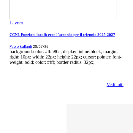
Lavoro
CCNL Funzioni locali: ecco l’accordo per il triennio 2025-2027
Paolo Ballanti
28/07/26
background-color: #fb580a; display: inline-block; margin-
right: 10px; width: 22px; height: 22px; cursor: pointer; font-
weight: bold; color: #fff; border-radius: 32px;
Vedi tutti