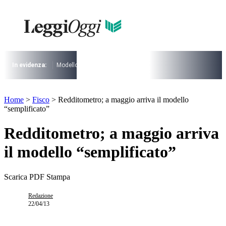
Vai
al
contenuto
I più cercati
Lorem ipsum dolor sit amet consectetur
Lorem ipsum dolor sit amet consectetur
In evidenza:
Modello 730
Pensioni
Cuneo fiscale
rottamazione cartel
I più cercati
Home
>
Fisco
>
Redditometro; a maggio arriva il modello
Lorem ipsum dolor sit amet consectetur
“semplificato”
Lorem ipsum dolor sit amet consectetur
Redditometro; a maggio arriva
il modello “semplificato”
Scarica PDF
Stampa
Redazione
22/04/13