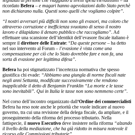
segnalati di persone che viaggiano a livelli spesa elevatissimi
– ha
ricordato
Befera
–
e magari hanno agevolazioni dallo Stato perchè
non dichiarano nulla. Questi sono quelli che vogliamo colpire”.
“I nostri avversari più difficili non sono gli evasori, ma coloro che
attraverso corruzione e inefficienza svuotano di senso il nostro
lavoro e dilapidano il denaro pubblico che raccogliamo”
. Ad
effettuare una scansione dell’identikit dell’evasore fiscale italiano è
sempre il
direttore delle Entrate
: “
Da queste persone
– ha detto
nel suo intervento al Forum –
l’evasione è vista come una
compensazione per ciò che lo Stato dovrebbe fare e non fa, una
sorta di evasione per legittima difesa”.
Befera
ha poi stigmatizzato l’incertezza normativa che spesso
giustifica chi evade:
“Abbiamo una giungla di norme fiscali nate
negli anni Settanta, modificate successivamente che rendono
inapplicabile il detto di Benjamin Franklin “La morte e le tasse
sono inevitabili”. Qui in Italia le tasse non sono nemmeno certe”.
Nel corso dell’incontro organizzato dall
‘Ordine dei commercialisti
Befera ha reso note anche le priorità che vuole indicare al nuovo
governo, tra cui una revisione della delega fiscale, da ampliare, e il
proseguimento della riforma del processo tributario. Nella
fattispecie, il
nuovo Esecutivo
deve insistere nella riforma
“alzando
il livello della mediazione, che ha già ridotto in misura notevole il
ricorso alle Commissioni tributarie”.