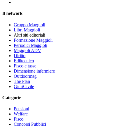
Il network
Gruppo Maggioli
Libri Maggioli
Altri siti editoriali
Formazione Maggioli
Periodici Maggioli
Maggioli ADV
Diritto
Ediltecnico
Fisco e tasse
Dimensione infermiere
Outdoormag
The Plan
GiuriCivile
Categorie
Pensioni
Welfare
Fisco
Concorsi Pubblici