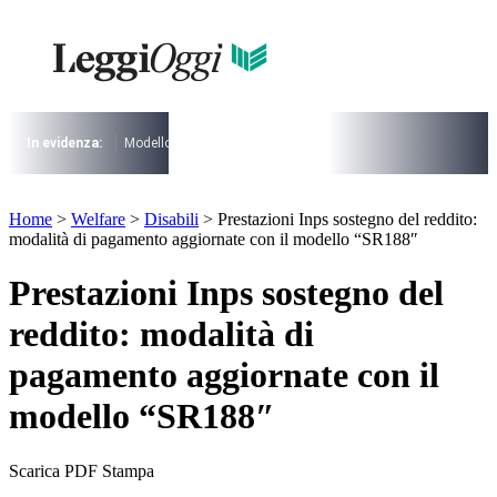
Vai
al
contenuto
I più cercati
Lorem ipsum dolor sit amet consectetur
Lorem ipsum dolor sit amet consectetur
In evidenza:
Modello 730
Pensioni
Cuneo fiscale
rottamazione cartel
I più cercati
Home
>
Welfare
>
Disabili
>
Prestazioni Inps sostegno del reddito:
Lorem ipsum dolor sit amet consectetur
modalità di pagamento aggiornate con il modello “SR188″
Lorem ipsum dolor sit amet consectetur
Prestazioni Inps sostegno del
reddito: modalità di
pagamento aggiornate con il
modello “SR188″
Scarica PDF
Stampa