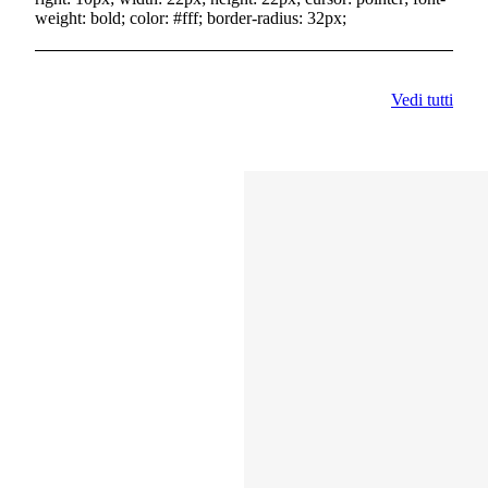
weight: bold; color: #fff; border-radius: 32px;
Vedi tutti