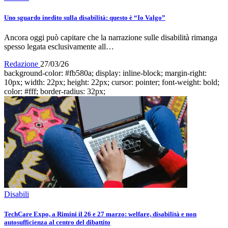
Uno sguardo inedito sulla disabilità: questo è “Io Valgo”
Ancora oggi può capitare che la narrazione sulle disabilità rimanga
spesso legata esclusivamente all…
Redazione
27/03/26
background-color: #fb580a; display: inline-block; margin-right:
10px; width: 22px; height: 22px; cursor: pointer; font-weight: bold;
color: #fff; border-radius: 32px;
Disabili
TechCare Expo, a Rimini il 26 e 27 marzo: welfare, disabilità e non
autosufficienza al centro del dibattito