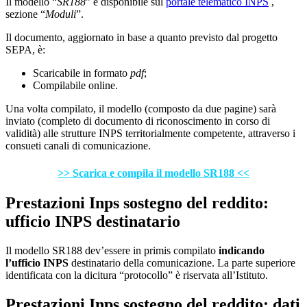
Il modello “
SR188
” è disponibile sul
portale telematico INPS
,
sezione “
Moduli
”.
Il documento, aggiornato in base a quanto previsto dal progetto
SEPA, è:
Scaricabile in formato
pdf
;
Compilabile online.
Una volta compilato, il modello (composto da due pagine) sarà
inviato (completo di documento di riconoscimento in corso di
validità) alle strutture INPS territorialmente competente, attraverso i
consueti canali di comunicazione.
>> Scarica e compila il modello SR188 <<
Prestazioni Inps sostegno del reddito:
ufficio INPS destinatario
Il modello SR188 dev’essere in primis compilato
indicando
l’ufficio INPS
destinatario della comunicazione. La parte superiore
identificata con la dicitura “protocollo” è riservata all’Istituto.
Prestazioni Inps sostegno del reddito: dati