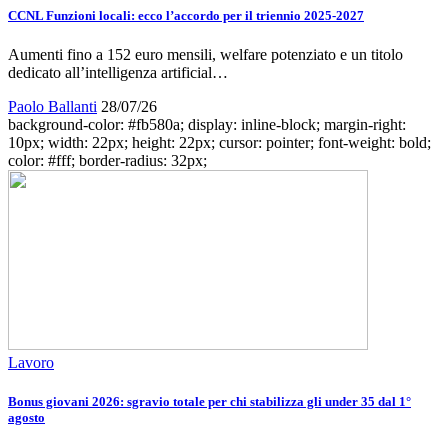
CCNL Funzioni locali: ecco l’accordo per il triennio 2025-2027
Aumenti fino a 152 euro mensili, welfare potenziato e un titolo
dedicato all’intelligenza artificial…
Paolo Ballanti
28/07/26
background-color: #fb580a; display: inline-block; margin-right:
10px; width: 22px; height: 22px; cursor: pointer; font-weight: bold;
color: #fff; border-radius: 32px;
Lavoro
Bonus giovani 2026: sgravio totale per chi stabilizza gli under 35 dal 1°
agosto