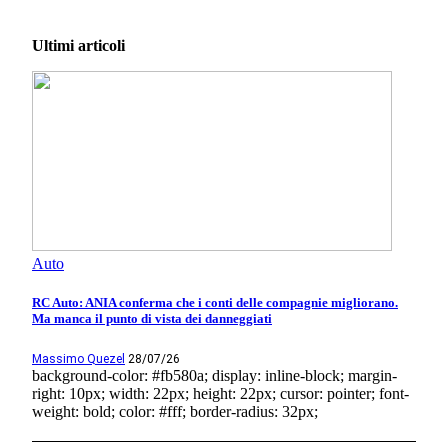
Ultimi articoli
Auto
RC Auto: ANIA conferma che i conti delle compagnie migliorano.
Ma manca il punto di vista dei danneggiati
Massimo Quezel
28/07/26
background-color: #fb580a; display: inline-block; margin-
right: 10px; width: 22px; height: 22px; cursor: pointer; font-
weight: bold; color: #fff; border-radius: 32px;