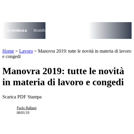
Vai
al
contenuto
I più cercati
Lorem ipsum dolor sit amet consectetur
In evidenza:
Modello 730
Pensioni
Cuneo fiscale
rottamazione cartel
Lorem ipsum dolor sit amet consectetur
I più cercati
Home
>
Lavoro
>
Manovra 2019: tutte le novità in materia di lavoro
Lorem ipsum dolor sit amet consectetur
e congedi
Lorem ipsum dolor sit amet consectetur
Manovra 2019: tutte le novità
in materia di lavoro e congedi
Scarica PDF
Stampa
Paolo Ballanti
08/01/19