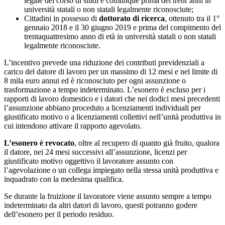
legale del corso di studi e comunque prima dei trent’anni in
università statali o non statali legalmente riconosciute;
Cittadini in possesso di
dottorato di ricerca
, ottenuto tra il 1°
gennaio 2018 e il 30 giugno 2019 e prima del compimento del
trentaquattresimo anno di età in università statali o non statali
legalmente riconosciute.
L’incentivo prevede una riduzione dei contributi previdenziali a
carico del datore di lavoro per un massimo di 12 mesi e nel limite di
8 mila euro annui ed è riconosciuto per ogni assunzione o
trasformazione a tempo indeterminato. L’esonero è escluso per i
rapporti di lavoro domestico e i datori che nei dodici mesi precedenti
l’assunzione abbiano proceduto a licenziamenti individuali per
giustificato motivo o a licenziamenti collettivi nell’unità produttiva in
cui intendono attivare il rapporto agevolato.
L’esonero è revocato
, oltre al recupero di quanto già fruito, qualora
il datore, nei 24 mesi successivi all’assunzione, licenzi per
giustificato motivo oggettivo il lavoratore assunto con
l’agevolazione o un collega impiegato nella stessa unità produttiva e
inquadrato con la medesima qualifica.
Se durante la fruizione il lavoratore viene assunto sempre a tempo
indeterminato da altri datori di lavoro, questi potranno godere
dell’esonero per il periodo residuo.