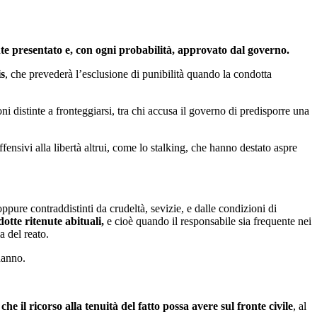
mente presentato e, con ogni probabilità, approvato dal governo.
is
, che prevederà l’esclusione di punibilità quando la condotta
oni distinte a fronteggiarsi, tra chi accusa il governo di predisporre una
ensivi alla libertà altrui, come lo stalking, che hanno destato aspre
oppure contraddistinti da crudeltà, sevizie, e dalle condizioni di
otte ritenute abituali,
e cioè quando il responsabile sia frequente nei
a del reato.
danno.
he il ricorso alla tenuità del fatto possa avere sul fronte civile
, al