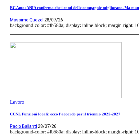
RC Auto: ANIA conferma che i conti delle compagnie migliorano. Ma manca
Massimo Quezel
28/07/26
background-color: #fb580a; display: inline-block; margin-right: 10p
Lavoro
CCNL Funzioni locali: ecco l’accordo per il triennio 2025-2027
Paolo Ballanti
28/07/26
background-color: #fb580a; display: inline-block; margin-right: 10p