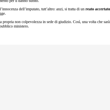
mento per il danno subito.
 l’innocenza dell’imputato, tutt’altro: anzi, si tratta di un
reato accertat
egge.
a propria non colpevolezza in sede di giudizio. Così, una volta che sarà 
pubblico ministero.