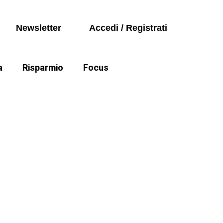
Seguici sui social
Auto
Newsletter
Accedi / Registrati
Politica
a
Risparmio
Focus
Auto
e cartelle esattoriali
Politica