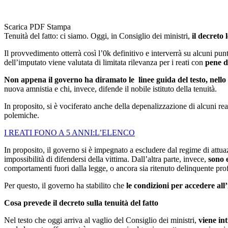
Scarica PDF
Stampa
Tenuità del fatto: ci siamo. Oggi, in Consiglio dei ministri,
il decreto
Il provvedimento otterrà così l’0k definitivo e interverrà su alcuni pun
dell’imputato viene valutata di limitata rilevanza per i reati con
pene d
Non appena il governo ha diramato le linee guida del testo, nello 
nuova amnistia e chi, invece, difende il nobile istituto della tenuità.
In proposito, si è vociferato anche della depenalizzazione di alcuni rea
polemiche.
I REATI FONO A 5 ANNI:L’ELENCO
In proposito, il governo si è impegnato a escludere dal regime di attuazi
impossibilità di difendersi della vittima. Dall’altra parte, invece,
sono 
comportamenti fuori dalla legge, o ancora sia ritenuto delinquente profe
Per questo, il governo ha stabilito che
le condizioni per accedere all’
Cosa prevede il decreto sulla tenuità del fatto
Nel testo che oggi arriva al vaglio del Consiglio dei ministri,
viene int