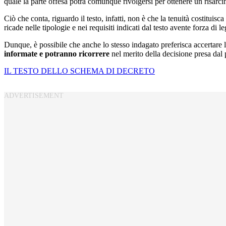
quale la parte offesa potrà comunque rivolgersi per ottenere un risarci
Ciò che conta, riguardo il testo, infatti, non è che la tenuità costituisca
ricade nelle tipologie e nei requisiti indicati dal testo avente forza di l
Dunque, è possibile che anche lo stesso indagato preferisca accertare l
informate e potranno ricorrere
nel merito della decisione presa dal 
IL TESTO DELLO SCHEMA DI DECRETO