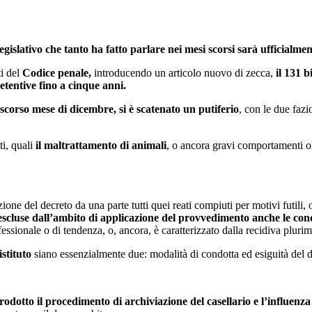
Concorso Ufficio del Processo
Concorso Ministero della Giustizia
Concorso Miur
 legislativo che tanto ha fatto parlare nei mesi scorsi sarà ufficial
Concorso Polizia e Forze Armate
ti del
Codice penale,
introducendo un articolo nuovo di zecca,
il 131 b
etentive fino a cinque anni.
Concorso Scuola
scorso mese di dicembre, si è scatenato un putiferio
, con le due fazi
Concorso Ufficio del Processo
ti, quali
il maltrattamento di animali
, o ancora gravi comportamenti off
one del decreto da una parte tutti quei reati compiuti per motivi futili, 
escluse dall’ambito di applicazione del provvedimento anche le cond
ssionale o di tendenza, o, ancora, è caratterizzato dalla recidiva plurim
istituto
siano essenzialmente due: modalità di condotta ed esiguità del 
rodotto il procedimento di archiviazione del casellario e l’influenza c