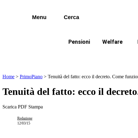
I più cercati
Vai
Disabili
al
contenuto
Menu
Cerca
Lorem ipsum dolor sit amet consectetur
Famiglie
Lorem ipsum dolor sit amet consectetur
Pensioni
Welfare
I più cercati
Disabili
In evidenza:
Mod
Lorem ipsum dolor sit amet consectetur
Lorem ipsum dolor sit amet consectetur
Famiglie
Home
>
PrimoPiano
>
Tenuità del fatto: ecco il decreto. Come funzion
Tenuità del fatto: ecco il decret
Scarica PDF
Stampa
Redazione
12/03/15