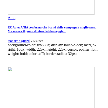
Auto
RC Auto: ANIA conferma che i conti delle compagnie migliorano.
Ma manca il punto di vista dei danneggiati
Massimo Quezel
28/07/26
background-color: #fb580a; display: inline-block; margin-
right: 10px; width: 22px; height: 22px; cursor: pointer; font-
weight: bold; color: #fff; border-radius: 32px;