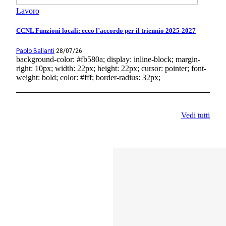
Lavoro
CCNL Funzioni locali: ecco l’accordo per il triennio 2025-2027
Paolo Ballanti
28/07/26
background-color: #fb580a; display: inline-block; margin-
right: 10px; width: 22px; height: 22px; cursor: pointer; font-
weight: bold; color: #fff; border-radius: 32px;
Vedi tutti