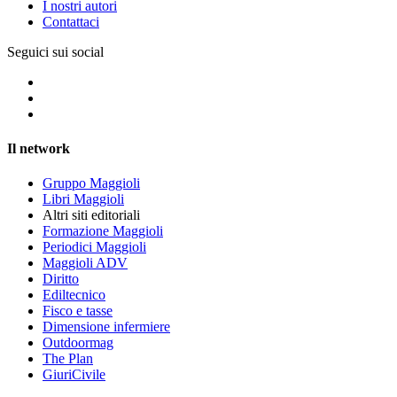
I nostri autori
Contattaci
Seguici sui social
Il network
Gruppo Maggioli
Libri Maggioli
Altri siti editoriali
Formazione Maggioli
Periodici Maggioli
Maggioli ADV
Diritto
Ediltecnico
Fisco e tasse
Dimensione infermiere
Outdoormag
The Plan
GiuriCivile