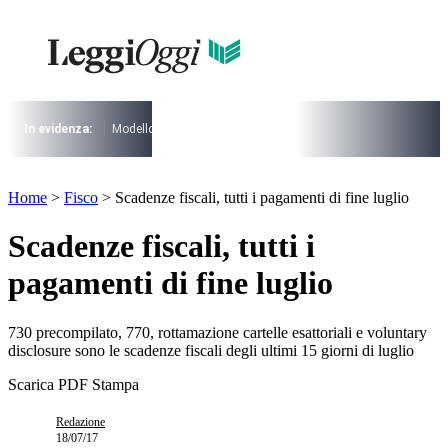
Vai
al
contenuto
I più cercati
Lorem ipsum dolor sit amet consectetur
Lorem ipsum dolor sit amet consectetur
In evidenza:
Modello 730
Pensioni
Cuneo fiscale
rottamazione cartel
I più cercati
Home
>
Fisco
>
Scadenze fiscali, tutti i pagamenti di fine luglio
Lorem ipsum dolor sit amet consectetur
Lorem ipsum dolor sit amet consectetur
Scadenze fiscali, tutti i
pagamenti di fine luglio
730 precompilato, 770, rottamazione cartelle esattoriali e voluntary
disclosure sono le scadenze fiscali degli ultimi 15 giorni di luglio
Scarica PDF
Stampa
Redazione
18/07/17