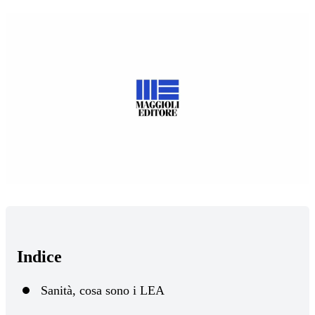
Loaded
:
Mute
66.22%
Indice
Sanità, cosa sono i LEA