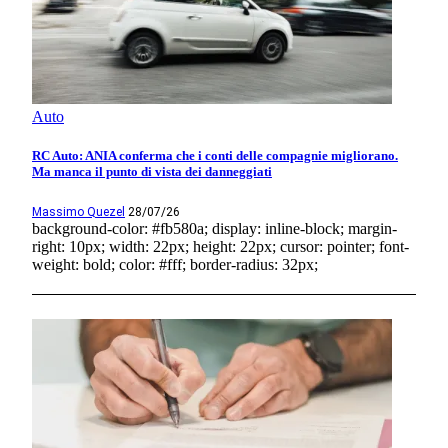
Auto
RC Auto: ANIA conferma che i conti delle compagnie migliorano.
Ma manca il punto di vista dei danneggiati
Massimo Quezel
28/07/26
background-color: #fb580a; display: inline-block; margin-
right: 10px; width: 22px; height: 22px; cursor: pointer; font-
weight: bold; color: #fff; border-radius: 32px;