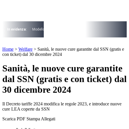
Vai
al
contenuto
I più cercati
Lorem ipsum dolor sit amet consectetur
In evidenza:
Modello 730
Pensioni
Cuneo fiscale
rottamazione cartel
Lorem ipsum dolor sit amet consectetur
I più cercati
Home
>
Welfare
>
Sanità, le nuove cure garantite dal SSN (gratis e
Lorem ipsum dolor sit amet consectetur
con ticket) dal 30 dicembre 2024
Lorem ipsum dolor sit amet consectetur
Sanità, le nuove cure garantite
dal SSN (gratis e con ticket) dal
30 dicembre 2024
Il Decreto tariffe 2024 modifica le regole 2023, e introduce nuove
cure LEA coperte da SSN
Scarica PDF
Stampa
Allegati