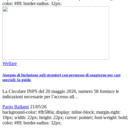
color: #fff; border-radius: 32px;
Welfare
Assegno di Inclusione agli stranieri con permesso di soggiorno per casi
speciali: la guida
La Circolare INPS del 20 maggio 2026, numero 58 fornisce le
indicazioni necessarie per l’accesso all…
Paolo Ballanti
21/05/26
background-color: #fb580a; display: inline-block; margin-right:
10px; width: 22px; height: 22px; cursor: pointer; font-weight: bold;
color: #fff; border-radius: 32px;