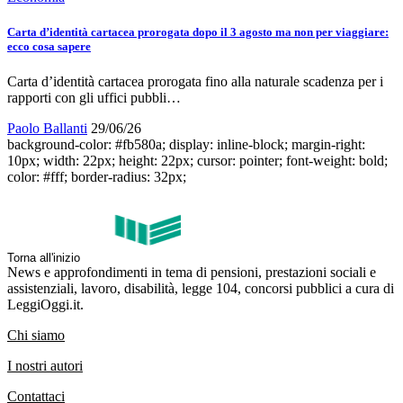
Carta d’identità cartacea prorogata dopo il 3 agosto ma non per viaggiare:
ecco cosa sapere
Carta d’identità cartacea prorogata fino alla naturale scadenza per i
rapporti con gli uffici pubbli…
Paolo Ballanti
29/06/26
background-color: #fb580a; display: inline-block; margin-right:
10px; width: 22px; height: 22px; cursor: pointer; font-weight: bold;
color: #fff; border-radius: 32px;
Torna all'inizio
News e approfondimenti in tema di pensioni, prestazioni sociali e
assistenziali, lavoro, disabilità, legge 104, concorsi pubblici a cura di
LeggiOggi.it.
Chi siamo
I nostri autori
Contattaci