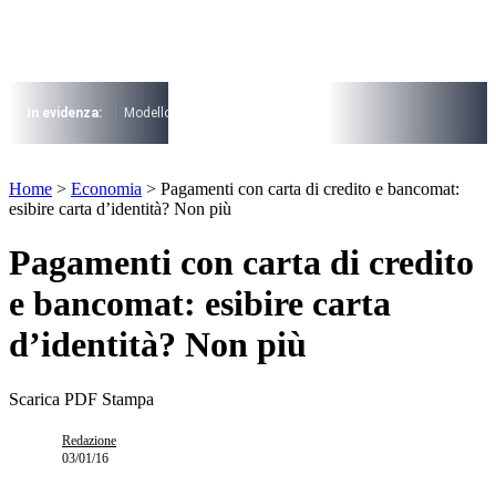
Vai
al
contenuto
I più cercati
Lorem ipsum dolor sit amet consectetur
In evidenza:
Modello 730
Pensioni
Cuneo fiscale
rottamazione cartel
Lorem ipsum dolor sit amet consectetur
I più cercati
Home
>
Economia
>
Pagamenti con carta di credito e bancomat:
Lorem ipsum dolor sit amet consectetur
esibire carta d’identità? Non più
Lorem ipsum dolor sit amet consectetur
Pagamenti con carta di credito
e bancomat: esibire carta
d’identità? Non più
Scarica PDF
Stampa
Redazione
03/01/16