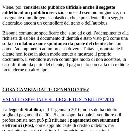
Viene, poi,
considerato pubblico ufficiale anche il soggetto
addetto ad un pubblico servizi
o come ad esempio un giudice, un
insegnante o un dirigente scolastico, che è presidente di un seggio
elettorale,o ancora un controllore del treno o dell’autobus.
Bisogna comunque specificare che, sino ad oggi, l’adempimento alla
richiesta di esibire il documento d’identità è stato visto più come una
sorta di
collaborazione spontanea da parte del cliente
che non
come l’adempimento ad un preciso dovere. Tuttavia, nonostante il
cliente non fosse in alcun modo tenuto a mostrare il proprio
documento, il venditore aveva comunque modo di non accettare, in
caso di rifiuto da parte del cliente, il pagamento con carta di credito e
pretenderne un altro tipo.
COSA CAMBIA DAL 1° GENNAIO 2016?
VAI ALLO SPECIALE SU LEGGE DI STABILITA’ 2016
La
legge di Stabilità
, dal 1° gennaio 2016, non solo ha ridotto la
soglia di pagamenti da 30 a 5 euro sopra la quale il venditore o il
professionista non può più rifiutare i
pagamenti con strumenti
elettronici (Pos),
come appunto carte di credito o debito, ma
soprattutto, nel caso di rifiuto, ha previsto precise sanzioni