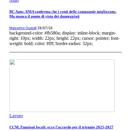
Auto
RC Auto: ANIA conferma che i conti delle compagnie migliorano.
Ma manca il punto di vista dei danneggiati
Massimo Quezel
28/07/26
background-color: #fb580a; display: inline-block; margin-
right: 10px; width: 22px; height: 22px; cursor: pointer; font-
weight: bold; color: #fff; border-radius: 32px;
Lavoro
CCNL Funzioni locali: ecco l’accordo per il triennio 2025-2027