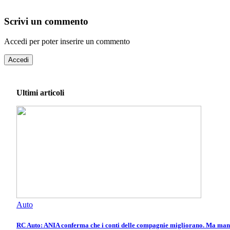
Scrivi un commento
Accedi per poter inserire un commento
Accedi
Ultimi articoli
Auto
RC Auto: ANIA conferma che i conti delle compagnie migliorano. Ma manca