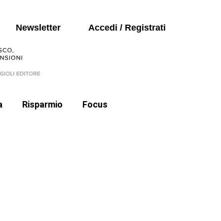
Seguici sui social
Auto
Newsletter
Accedi / Registrati
Politica
a
Risparmio
Focus
Auto
e cartelle esattoriali
Politica