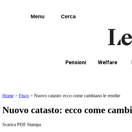
I più cercati
Vai
Disabili
al
contenuto
Menu
Cerca
Lorem ipsum dolor sit amet consectetur
Famiglie
Lorem ipsum dolor sit amet consectetur
I più cercati
Lorem ipsum dolor sit amet consectetur
Lorem ipsum dolor sit amet consectetur
Pensioni
Welfare
Disabili
In evidenza:
Mod
Famiglie
Home
>
Fisco
>
Nuovo catasto: ecco come cambiano le rendite
Nuovo catasto: ecco come cambi
Scarica PDF
Stampa