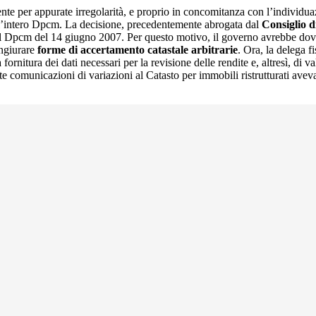
nte per appurate irregolarità, e proprio in concomitanza con l’individua
l’intero Dpcm. La decisione, precedentemente abrogata dal
Consiglio d
l Dpcm del 14 giugno 2007. Per questo motivo, il governo avrebbe dovut
ongiurare
forme di accertamento catastale arbitrarie
. Ora, la delega f
 fornitura dei dati necessari per la revisione delle rendite e, altresì, di v
te comunicazioni di variazioni al Catasto per immobili ristrutturati aveva