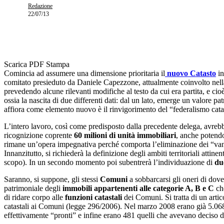
Redazione
22/07/13
Scarica PDF
Stampa
Comincia ad assumere una dimensione prioritaria il
nuovo Catasto
in
comitato presieduto da Daniele Capezzone, attualmente coinvolto nella
prevedendo alcune rilevanti modifiche al testo da cui era partita, e cio
ossia la nascita di due differenti dati: dal un lato, emerge un valore pa
affiora come elemento nuovo è il rinvigorimento del “federalismo catast
L’intero lavoro, così come predisposto dalla precedente delega, avrebb
ricognizione coprente
60 milioni di unità immobiliari
, anche potendo
rimane un’opera impegnativa perché comporta l’eliminazione dei “vani”, d
Innanzitutto, si richiederà la definizione degli ambiti territoriali attine
scopo). In un secondo momento poi subentrerà l’individuazione di
du
Saranno, si suppone, gli stessi
Comuni
a sobbarcarsi gli oneri di dover
patrimoniale degli
immobili appartenenti alle categorie A, B e C
che
di ridare corpo alle
funzioni catastali
dei Comuni. Si tratta di un artic
catastali ai Comuni (legge 296/2006). Nel marzo 2008 erano già 5.068 
effettivamente “pronti” e infine erano 481 quelli che avevano deciso di a