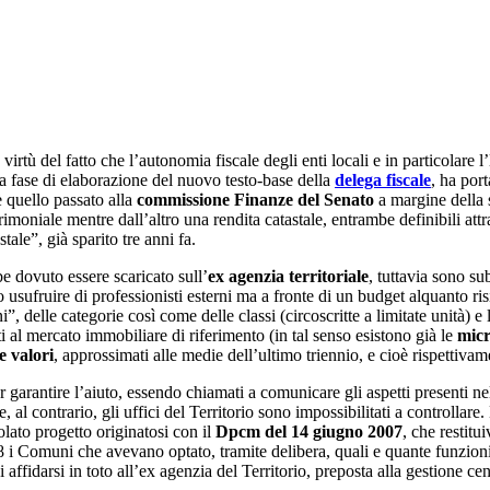
Concorso Infermieri, OSS e Amministrativi Sanità
Concorso Ufficio del Processo
Concorso INPS
Concorso Ministero della Giustizia
Concorso Miur
 virtù del fatto che l’autonomia fiscale degli enti locali e in particolare l’
 fase di elaborazione del nuovo testo-base della
delega fiscale
, ha por
Concorso Polizia e Forze Armate
è quello passato alla
commissione Finanze del Senato
a margine della s
trimoniale mentre dall’altro una rendita catastale, entrambe definibili att
Concorso Scuola
ale”, già sparito tre anni fa.
Concorso Ufficio del Processo
e dovuto essere scaricato sull’
ex agenzia territoriale
, tuttavia sono su
 usufruire di professionisti esterni ma a fronte di un budget alquanto ris
elle categorie così come delle classi (circoscritte a limitate unità) e la
nti al mercato immobiliare di riferimento (in tal senso esistono già le
micr
e valori
, approssimati alle medie dell’ultimo triennio, e cioè rispettiva
 garantire l’aiuto, essendo chiamati a comunicare gli aspetti presenti nel
, al contrario, gli uffici del Territorio sono impossibilitati a controllare
olato progetto originatosi con il
Dpcm del 14 giugno 2007
, che restitu
i Comuni che avevano optato, tramite delibera, quali e quante funzioni 
ffidarsi in toto all’ex agenzia del Territorio, preposta alla gestione cen