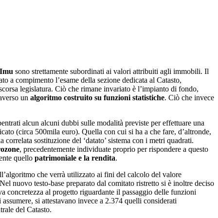
Imu
sono strettamente subordinati ai valori attribuiti agli immobili. Il
tato a compimento l’esame della sezione dedicata al Catasto,
corsa legislatura. Ciò che rimane invariato è l’impianto di fondo,
raverso un
algoritmo costruito su funzioni statistiche
. Ciò che invece
bentrati alcun alcuni dubbi sulle modalità previste per effettuare una
icato (circa 500mila euro). Quella con cui si ha a che fare, d’altronde,
 correlata sostituzione del ‘datato’ sistema con i metri quadrati.
ozone
, precedentemente individuate proprio per rispondere a questo
mente quello
patrimoniale e la rendita
.
l’algoritmo che verrà utilizzato ai fini del calcolo del valore
. Nel nuovo testo-base preparato dal comitato ristretto si è inoltre deciso
iva concretezza al progetto riguardante il passaggio delle funzioni
assumere, si attestavano invece a 2.374 quelli considerati
trale del Catasto.