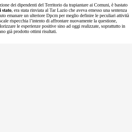
zione dei dipendenti del Territorio da trapiantare ai Comuni, è bastato
i stato
, era stata rinviata al Tar Lazio che aveva emesso una sentenza
o emanare un ulteriore Dpcm per meglio definire le peculiari attività
iscale rispecchia l’intento di affrontare nuovamente la questione,
alorizzare le esperienze positive sino ad oggi realizzate, soprattutto in
no già prodotto ottimi risultati.