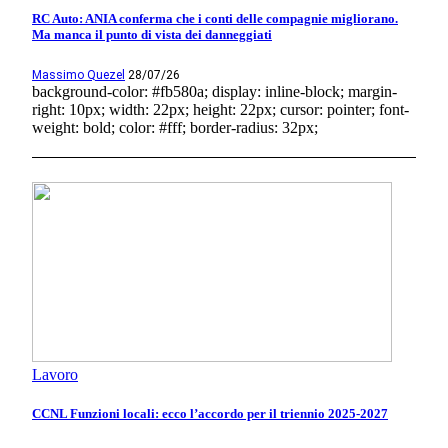
RC Auto: ANIA conferma che i conti delle compagnie migliorano.
Ma manca il punto di vista dei danneggiati
Massimo Quezel
28/07/26
background-color: #fb580a; display: inline-block; margin-
right: 10px; width: 22px; height: 22px; cursor: pointer; font-
weight: bold; color: #fff; border-radius: 32px;
Lavoro
CCNL Funzioni locali: ecco l’accordo per il triennio 2025-2027