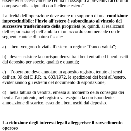
essere ivi successivamente ceduta in ossequio a preventivi accordi di
compravendita stipulati con il cliente estero”.
La liceità dell’operazione deve avere un supporto di una
condizione
imprescindibile: l’invio all’estero è subordinato al vincolo del
successivo trasferimento della proprietà
(e, quindi, al realizzarsi
dell’esportazione) nell’ambito di un accordo commerciale con le
seguenti cautele di natura fiscale:
a) i beni vengono inviati all’estero in regime “franco valuta”;
b) deve sussistere la corrispondenza tra i beni entrati ed i beni usciti
dal deposito per specie, qualità e quantità;
c) l’operatore deve annotare in apposito registro, tenuto ai sensi
dell’art. 39 del D.P.R. n. 633/1972, le spedizioni dei beni all’estero,
evidenziando gli estremi del documento di esportazione;
d) nella fattura di vendita, emessa al momento della consegna dei
beni all’acquirente, nel registro va eseguita la corrispondente
annotazione di scarico, essendo i beni usciti dal deposito.
La riduzione degli interessi legali alleggerisce il ravvedimento
operoso