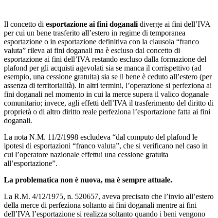
Il concetto di
esportazione ai fini doganali
diverge ai fini dell’IVA
per cui un bene trasferito all’estero in regime di temporanea
esportazione o in esportazione definitiva con la clausola “franco
valuta” rileva ai fini doganali ma è escluso dal concetto di
esportazione ai fini dell’IVA restando escluso dalla formazione del
plafond per gli acquisti agevolati sia se manca il corrispettivo (ad
esempio, una cessione gratuita) sia se il bene è ceduto all’estero (per
assenza di territorialità). In altri termini, l’operazione si perfeziona ai
fini doganali nel momento in cui la merce supera il valico doganale
comunitario; invece, agli effetti dell’IVA il trasferimento del diritto di
proprietà o di altro diritto reale perfeziona l’esportazione fatta ai fini
doganali.
La nota N.M. 11/2/1998 escludeva “dal computo del plafond le
ipotesi di esportazioni “franco valuta”, che si verificano nel caso in
cui l’operatore nazionale effettui una cessione gratuita
all’esportazione”.
La problematica non è nuova, ma è sempre attuale.
La R.M. 4/12/1975, n. 520657, aveva precisato che l’invio all’estero
della merce di perfeziona soltanto ai fini doganali mentre ai fini
dell’IVA l’esportazione si realizza soltanto quando i beni vengono