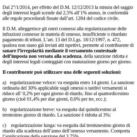
Dal 2°/1/2014, per effetto del D.M. 12/12/2013 la misura del saggio
degli interessi legali scende dal 2,5% all’1% annuo, in conformità
alle regole procedurali fissate dall’art. 1284 del codice civile.
Il D.M. alleggerisce gli oneri connessi alla regolarizzazione delle
infrazioni connesse in materia di omesso, insufficiente o ritardato
pagamento di tributi. L’art. 13 del D.Lgs. 18/12/1997, n. 472,
qualora non siano già inviati atti ispettivi, permette al contribuente di
sanare l’irregolarità mediante il versamento contestuale
dell’imposta non versata alla scadenza
, della sanzione ridotta e
degli interessi legali conteggiati con maturazione giorno per giorno.
Il contribuente può utilizzare una delle seguenti soluzioni:
a) regolarizzazione veloce: va eseguita entro 14 giorni. La sanzione
ordinaria del 30% applicabile sugli omessi o tardivi versamenti si
riduce all’ 0,2% per ogni giorno di ritardo, fino al quattordicesimo
giorno (cioè 01,4% per due giorni, 0,6% per tre, ecc.);
b) regolarizzazione breve: va eseguita dal quindicesimo al
trentesimo giorno di ritardo. La sanzione è ridotta al 3%;
c) regolarizzazione lunga: va eseguita dal trentunesimo giorno di
ritardo alla scadenza dell’anno dell’omesso versamento. Comporta
l’applicazione della sanzione del 3,75%.