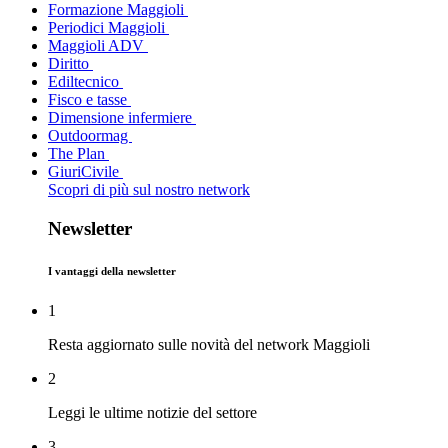
Formazione Maggioli
Periodici Maggioli
Maggioli ADV
Diritto
Ediltecnico
Fisco e tasse
Dimensione infermiere
Outdoormag
The Plan
GiuriCivile
Scopri di più sul nostro network
Newsletter
I vantaggi della newsletter
1
Resta aggiornato sulle novità del network Maggioli
2
Leggi le ultime notizie del settore
3