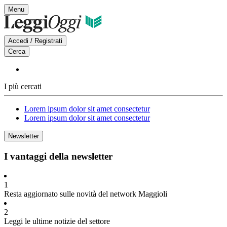
Vai
Menu
al
contenuto
Accedi / Registrati
Cerca
I più cercati
Lorem ipsum dolor sit amet consectetur
Lorem ipsum dolor sit amet consectetur
Newsletter
I vantaggi della newsletter
1
Resta aggiornato sulle novità del network Maggioli
2
Leggi le ultime notizie del settore