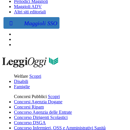
Periodici Maggioli
Maggioli ADV
Altri siti editoriali
Maggioli SSO
Welfare
Scopri
Disabili
Famiglie
Concorsi Pubblici
Scopri
Concorsi Agenzia Dogane
Concorsi Ripam
Concorso Agenzia delle Entrate
Concorso Dirigenti Scolastici
Concorso DSGA
Concorso Infermieri, OSS e Amministrativi Sanità