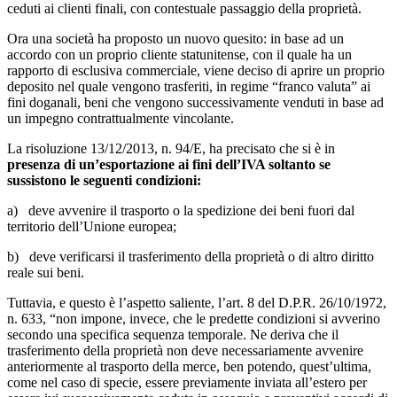
ceduti ai clienti finali, con contestuale passaggio della proprietà.
Ora una società ha proposto un nuovo quesito: in base ad un
accordo con un proprio cliente statunitense, con il quale ha un
rapporto di esclusiva commerciale, viene deciso di aprire un proprio
deposito nel quale vengono trasferiti, in regime “franco valuta” ai
fini doganali, beni che vengono successivamente venduti in base ad
un impegno contrattualmente vincolante.
La risoluzione 13/12/2013, n. 94/E, ha precisato che si è in
presenza di un’esportazione ai fini dell’IVA soltanto se
sussistono le seguenti condizioni:
a) deve avvenire il trasporto o la spedizione dei beni fuori dal
territorio dell’Unione europea;
b) deve verificarsi il trasferimento della proprietà o di altro diritto
reale sui beni.
Tuttavia, e questo è l’aspetto saliente, l’art. 8 del D.P.R. 26/10/1972,
n. 633, “non impone, invece, che le predette condizioni si avverino
secondo una specifica sequenza temporale. Ne deriva che il
trasferimento della proprietà non deve necessariamente avvenire
anteriormente al trasporto della merce, ben potendo, quest’ultima,
come nel caso di specie, essere previamente inviata all’estero per