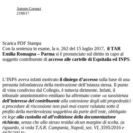
Antonio Cormaci
23/08/17
Scarica PDF
Stampa
Con la sentenza in esame, la n. 262 del 15 luglio 2017,
il TAR
Emilia Romagna – Parma
si è pronunciato sul diritto in capo al
soggetto contribuente di
accesso alle cartelle di Equitalia ed INPS
.
L’INPS aveva infatti motivato
il diniego d’accesso
sulla base di una
presunta infondatezza della motivazione dell’istanza stessa. Il punto
di vista condiviso dal Collegio, è tuttavia dirimente. Infatti, il
tribunale amministrativo emiliano ha affermato come
«a sussistenza
dell’interesse del contribuente
alla ostensione degli atti propedeutici
a procedure di riscossione non può mai essere valutata sotto il
profilo della meritevolezza soggettiva da parte dell’ente, obbligato
ex lege
alla custodia ed all’esibizione della documentazione
richiesta
, senza che allo stesso residui alcun margine di scelta.
(a
riguardo, si veda
T.A.R. Campania, Napoli, sez. VI, 3595/2016 e
6676/2014)».