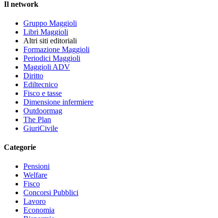
Il network
Gruppo Maggioli
Libri Maggioli
Altri siti editoriali
Formazione Maggioli
Periodici Maggioli
Maggioli ADV
Diritto
Ediltecnico
Fisco e tasse
Dimensione infermiere
Outdoormag
The Plan
GiuriCivile
Categorie
Pensioni
Welfare
Fisco
Concorsi Pubblici
Lavoro
Economia