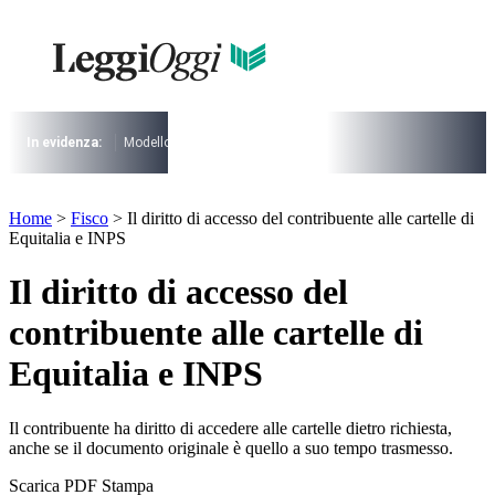
Vai
al
contenuto
I più cercati
Lorem ipsum dolor sit amet consectetur
Lorem ipsum dolor sit amet consectetur
In evidenza:
Modello 730
Pensioni
Cuneo fiscale
rottamazione cartel
I più cercati
Home
>
Fisco
>
Il diritto di accesso del contribuente alle cartelle di
Lorem ipsum dolor sit amet consectetur
Equitalia e INPS
Lorem ipsum dolor sit amet consectetur
Il diritto di accesso del
contribuente alle cartelle di
Equitalia e INPS
Il contribuente ha diritto di accedere alle cartelle dietro richiesta,
anche se il documento originale è quello a suo tempo trasmesso.
Scarica PDF
Stampa