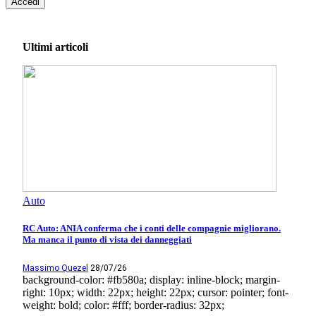
Accedi
Ultimi articoli
Auto
RC Auto: ANIA conferma che i conti delle compagnie migliorano.
Ma manca il punto di vista dei danneggiati
Massimo Quezel
28/07/26
background-color: #fb580a; display: inline-block; margin-
right: 10px; width: 22px; height: 22px; cursor: pointer; font-
weight: bold; color: #fff; border-radius: 32px;