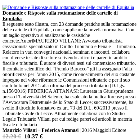
Domande e Risposte sulla rottamazione delle cartelle di
Equitalia
Il seguente testo illustra, con 23 domande pratiche sulla rottamazione
delle cartelle di Equitalia, come applicare la novella normativa. Con
un taglio operativo si analizzano le casistiche
concrete.AutoriMAURIZIO VILLANI: Avvocato tributarista
cassazionista specializzato in Diritto Tributario e Penale – Tributario.
Relatore in vari convegni nazionali, seminari e incontri, collabora
con diverse testate di settore scrivendo articoli e pareri in ambito
fiscale e tributario. È autore di diversi testi sul contenzioso tributario.
Il comitato scientifico del “Premio Barocco” gli ha assegnato l’alta
onorificenza per l’anno 2015, come riconoscimento del suo costante
impegno nel voler riformare le Commissioni tributarie e per il suo
contributo nel 2015 alla riforma del processo tributario (D.Lgs.
n.156/2016).FEDERICA ATTANASI: Laureata in Giurisprudenza
presso l’Università del Salento, ha espletato la pratica forense presso
l’Avvocatura Distrettuale dello Stato di Lecce; successivamente, ha
svolto il tirocinio formativo ex art. 73 del D.L. 69/2013 presso il
Tribunale Civile di Lecce. Attualmente collabora con lo Studio
Legale Tributario Villani per cui redige pareri ed articoli in materia
fiscale e tributaria
Maurizio Villani – Federica Attanasi
| 2016 Maggioli Editore
12.20 €
10.37 €