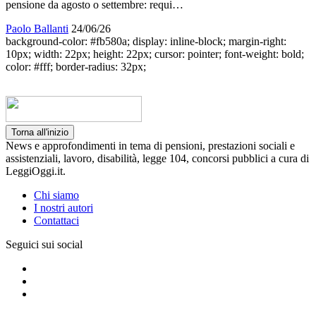
pensione da agosto o settembre: requi…
Paolo Ballanti
24/06/26
background-color: #fb580a; display: inline-block; margin-right:
10px; width: 22px; height: 22px; cursor: pointer; font-weight: bold;
color: #fff; border-radius: 32px;
Torna all'inizio
News e approfondimenti in tema di pensioni, prestazioni sociali e
assistenziali, lavoro, disabilità, legge 104, concorsi pubblici a cura di
LeggiOggi.it.
Chi siamo
I nostri autori
Contattaci
Seguici sui social