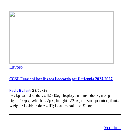
Lavoro
CCNL Funzioni locali: ecco l’accordo per il triennio 2025-2027
Paolo Ballanti
28/07/26
background-color: #fb580a; display: inline-block; margin-
right: 10px; width: 22px; height: 22px; cursor: pointer; font-
weight: bold; color: #fff; border-radius: 32px;
Vedi tutti