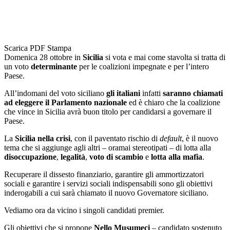
Scarica PDF
Stampa
Domenica 28 ottobre in
Sicilia
si vota e mai come stavolta si tratta di
un voto
determinante
per le coalizioni impegnate e per l’intero
Paese.
All’indomani del voto siciliano
gli italiani
infatti
saranno chiamati
ad eleggere il Parlamento nazionale
ed è chiaro che la coalizione
che vince in Sicilia avrà buon titolo per candidarsi a governare il
Paese.
La
Sicilia nella crisi
, con il paventato rischio di
default
, è il nuovo
tema che si aggiunge agli altri – oramai stereotipati – di lotta alla
disoccupazione
,
legalità
,
voto di scambio
e
lotta alla mafia
.
Recuperare il dissesto finanziario, garantire gli ammortizzatori
sociali e garantire i servizi sociali indispensabili sono gli obiettivi
inderogabili a cui sarà chiamato il nuovo Governatore siciliano.
Vediamo ora da vicino i singoli candidati premier.
Gli obiettivi che si propone
Nello Musumeci
– candidato sostenuto