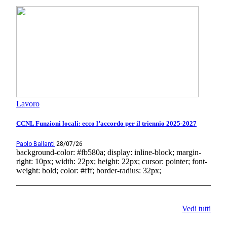
Lavoro
CCNL Funzioni locali: ecco l’accordo per il triennio 2025-2027
Paolo Ballanti
28/07/26
background-color: #fb580a; display: inline-block; margin-
right: 10px; width: 22px; height: 22px; cursor: pointer; font-
weight: bold; color: #fff; border-radius: 32px;
Vedi tutti