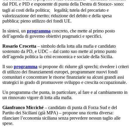
dal PDL e PID e esponente di punta della Destra di Storace- sono:
tagli ai costi della politica; legalità; tutela del precariato e
valorizzazione del merito; riduzione del debito e della spesa
pubblica; pieno utilizzo dei fondi UE.
In sintesi, un
programma
concreto, che mette al primo posto
dell’agenda di governo obiettivi pragmatici e specifici.
Rosario Crocetta
– simbolo della lotta alla mafia e candidato
sostenuto da PD, e UDC – dal canto suo mette al primo punto
dell’agenda politica la crisi economica e sociale della Sicilia.
Il suo
programma
si propone di: ridurre gli sprechi; rivedere i criteri
di utilizzo dei finanziamenti europei, programmare nuovi fondi
comunitari e concentrare le risorse finanziarie su alcuni grandi assi
strategici in grado di promuovere sviluppo e crescita occupazionale.
Un programma che punta, in particolare, al fare e al cambiamento in
un rinnovato vigore di lotta alla mafia.
Gianfranco Micciché
– candidato di punta di Forza Sud e del
Partito dei Siciliani (già MPA) – propone una ricetta diversa:
rilanciare l’economia siciliana senza prevedere nessun taglio alle
spese.