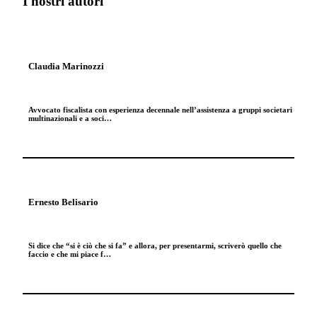
I nostri autori
Claudia Marinozzi
Avvocato fiscalista con esperienza decennale nell’assistenza a gruppi societari
multinazionali e a soci…
Ernesto Belisario
Si dice che “si è ciò che si fa” e allora, per presentarmi, scriverò quello che
faccio e che mi piace f…