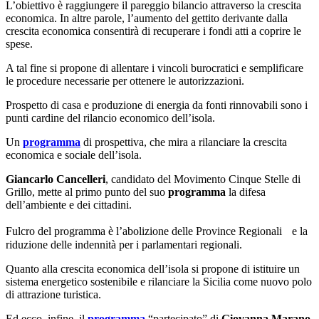
L’obiettivo è raggiungere il pareggio bilancio attraverso la crescita
economica. In altre parole, l’aumento del gettito derivante dalla
crescita economica consentirà di recuperare i fondi atti a coprire le
spese.
A tal fine si propone di allentare i vincoli burocratici e semplificare
le procedure necessarie per ottenere le autorizzazioni.
Prospetto di casa e produzione di energia da fonti rinnovabili sono i
punti cardine del rilancio economico dell’isola.
Un
programma
di prospettiva, che mira a rilanciare la crescita
economica e sociale dell’isola.
Giancarlo Cancelleri
, candidato del Movimento Cinque Stelle di
Grillo, mette al primo punto del suo
programma
la difesa
dell’ambiente e dei cittadini.
Fulcro del programma è l’abolizione delle Province Regionali e la
riduzione delle indennità per i parlamentari regionali.
Quanto alla crescita economica dell’isola si propone di istituire un
sistema energetico sostenibile e rilanciare la Sicilia come nuovo polo
di attrazione turistica.
Ed ecco, infine, il
programma
“partecipato” di
Giovanna Marano
,