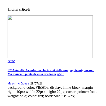
Ultimi articoli
Auto
RC Auto: ANIA conferma che i conti delle compagnie migliorano.
Ma manca il punto di vista dei danneggiati
Massimo Quezel
28/07/26
background-color: #fb580a; display: inline-block; margin-
right: 10px; width: 22px; height: 22px; cursor: pointer; font-
weight: bold; color: #fff; border-radius: 32px;