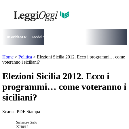
Vai
al
I più cercati
contenuto
Lorem ipsum dolor sit amet consectetur
Lorem ipsum dolor sit amet consectetur
In evidenza:
Modello 730
Pensioni
Cuneo fiscale
rottamazione cartel
I più cercati
Lorem ipsum dolor sit amet consectetur
Home
>
Politica
>
Elezioni Sicilia 2012. Ecco i programmi… come
Lorem ipsum dolor sit amet consectetur
voteranno i siciliani?
Elezioni Sicilia 2012. Ecco i
programmi… come voteranno i
siciliani?
Scarica PDF
Stampa
Salvatore Gallo
27/10/12