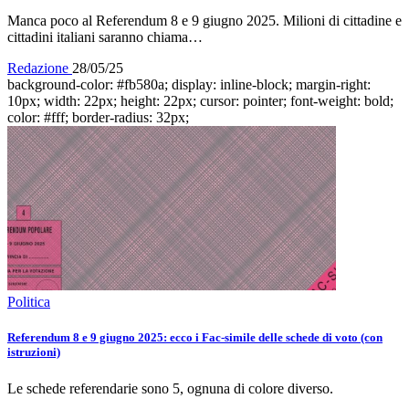
Manca poco al Referendum 8 e 9 giugno 2025. Milioni di cittadine e
cittadini italiani saranno chiama…
Redazione
28/05/25
background-color: #fb580a; display: inline-block; margin-right:
10px; width: 22px; height: 22px; cursor: pointer; font-weight: bold;
color: #fff; border-radius: 32px;
Politica
Referendum 8 e 9 giugno 2025: ecco i Fac-simile delle schede di voto (con
istruzioni)
Le schede referendarie sono 5, ognuna di colore diverso.