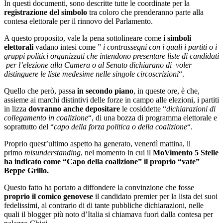
In questi documenti, sono descritte tutte le coordinate per la
registrazione del simbolo
tra coloro che prenderanno parte alla
contesa elettorale per il rinnovo del Parlamento.
A questo proposito, vale la pena sottolineare come
i simboli
elettorali
vadano intesi come ”
i contrassegni con i quali i partiti o i
gruppi politici organizzati che intendono presentare liste di candidati
per l’elezione alla Camera o al Senato dichiarano di voler
distinguere le liste medesime nelle singole circoscrizioni
“.
Quello che però, passa
in secondo piano
, in queste ore, è che,
assieme ai marchi distintivi delle forze in campo alle elezioni, i partiti
in lizza
dovranno anche depositare
le cosiddette “
dichiarazioni di
collegamento in coalizione
“, di una bozza di programma elettorale e
soprattutto del “
capo della forza politica o della coalizione
“.
Proprio quest’ultimo aspetto ha generato, venerdì mattina, il
primo
misunderstanding
, nel momento in cui il
MoVimento 5 Stelle
ha indicato come “Capo della coalizione” il proprio “vate”
Beppe Grillo.
Questo fatto ha portato a diffondere la convinzione che fosse
proprio il comico genovese
il candidato premier per la lista dei suoi
fedelissimi, al contrario di di tante pubbliche dichiarazioni, nelle
quali il blogger più noto d’Italia si chiamava fuori dalla contesa per