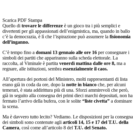
Scarica PDF
Stampa
Quello di
trovare le differenze
è un gioco tra i più semplici e
divertenti per gli appassionati dell’enigmistica, ma, quando in ballo
c’è la democrazia, è lì che l’ispirazione può assumere la
fisionomia
dell’inganno.
C’è tempo fino a
domani 13 gennaio alle ore 16
per consegnare i
simboli dei partiti che appariranno sulla scheda elettorale. La
raccolta, al Viminale è partita
venerdì mattina dalle ore 8,
ma a
regnare, alle istituzioni, sembra
essenzialmente il caos.
All’apertura dei portoni del Ministero, molti rappresentanti di lista
erano già in coda da ore, dopo la
notte in bianco
che, per alcuni
temerari, è stata addirittura più di una. Sforzi ammirevoli che però,
già in seguito alla consegna dei primi dieci marchi depositati, non ha
fermato l’arrivo della bufera, con le solite
“liste civetta”
a dominare
la scena.
Ma è davvero tutto lecito? Vediamo. Le disposizioni per la consegna
dei simboli sono contenute agli
articoli 14, 15 e 17 del T.U. della
Camera
, così come all’articolo 8 del
T.U. del Senato.