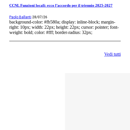
CCNL Funzioni locali: ecco l’accordo per il triennio 2025-2027
Paolo Ballanti
28/07/26
background-color: #fb580a; display: inline-block; margin-
right: 10px; width: 22px; height: 22px; cursor: pointer; font-
weight: bold; color: #fff; border-radius: 32px;
Vedi tutti