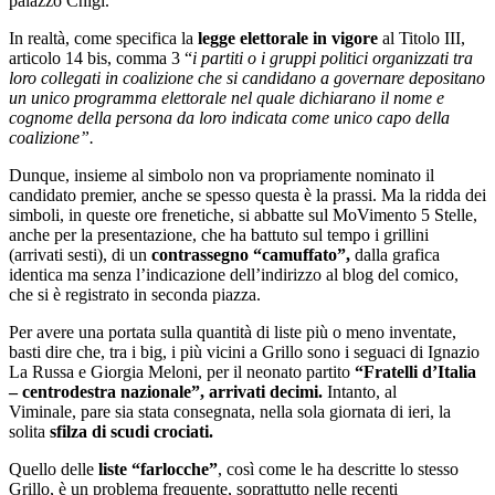
palazzo Chigi.
In realtà, come specifica la
legge elettorale in vigore
al Titolo III,
articolo 14 bis, comma 3 “
i partiti o i gruppi politici organizzati tra
loro collegati in coalizione che si candidano a governare depositano
un unico programma elettorale nel quale dichiarano il nome e
cognome della persona da loro indicata come unico capo della
coalizione”.
Dunque, insieme al simbolo non va propriamente nominato il
candidato premier, anche se spesso questa è la prassi. Ma la ridda dei
simboli, in queste ore frenetiche, si abbatte sul MoVimento 5 Stelle,
anche per la presentazione, che ha battuto sul tempo i grillini
(arrivati sesti), di un
contrassegno “camuffato”,
dalla grafica
identica ma senza l’indicazione dell’indirizzo al blog del comico,
che si è registrato in seconda piazza.
Per avere una portata sulla quantità di liste più o meno inventate,
basti dire che, tra i big, i più vicini a Grillo sono i seguaci di Ignazio
La Russa e Giorgia Meloni, per il neonato partito
“Fratelli d’Italia
– centrodestra nazionale”, arrivati
decimi.
Intanto, al
Viminale, pare sia stata consegnata, nella sola giornata di ieri, la
solita
sfilza di scudi crociati.
Quello delle
liste “farlocche”
, così come le ha descritte lo stesso
Grillo, è un problema frequente, soprattutto nelle recenti