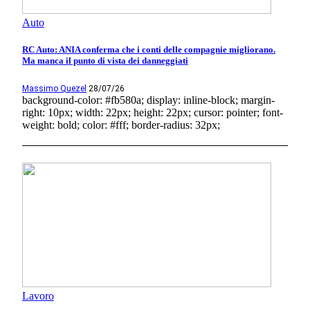
Auto
RC Auto: ANIA conferma che i conti delle compagnie migliorano.
Ma manca il punto di vista dei danneggiati
Massimo Quezel
28/07/26
background-color: #fb580a; display: inline-block; margin-
right: 10px; width: 22px; height: 22px; cursor: pointer; font-
weight: bold; color: #fff; border-radius: 32px;
Lavoro