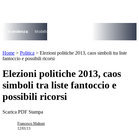
Vai
al
contenuto
I più cercati
Lorem ipsum dolor sit amet consectetur
In evidenza:
Modello 730
Pensioni
Cuneo fiscale
rottamazione cartel
Lorem ipsum dolor sit amet consectetur
I più cercati
Home
>
Politica
>
Elezioni politiche 2013, caos simboli tra liste
Lorem ipsum dolor sit amet consectetur
fantoccio e possibili ricorsi
Lorem ipsum dolor sit amet consectetur
Elezioni politiche 2013, caos
simboli tra liste fantoccio e
possibili ricorsi
Scarica PDF
Stampa
Francesco Maltoni
12/01/13