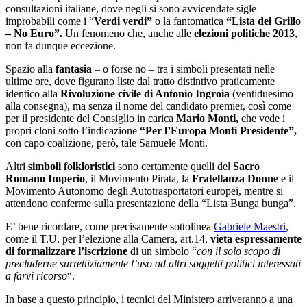
consultazioni italiane, dove negli si sono avvicendate sigle
improbabili come i “
Verdi verdi”
o la fantomatica
“Lista del Grillo
– No Euro”.
Un fenomeno che, anche alle
elezioni politiche 2013
,
non fa dunque eccezione.
Spazio alla
fantasia
– o forse no – tra i simboli presentati nelle
ultime ore, dove figurano liste dal tratto distintivo praticamente
identico alla
Rivoluzione civile di Antonio Ingroia
(ventiduesimo
alla consegna), ma senza il nome del candidato premier, così come
per il presidente del Consiglio in carica
Mario Monti,
che vede i
propri cloni sotto l’indicazione
“Per l’Europa Monti Presidente”,
con capo coalizione, però, tale Samuele Monti.
Altri
simboli folkloristici
sono certamente quelli del
Sacro
Romano Imperio
, il Movimento Pirata, la
Fratellanza Donne
e il
Movimento Autonomo degli Autotrasportatori europei, mentre si
attendono conferme sulla presentazione della “Lista Bunga bunga”.
E’ bene ricordare, come precisamente sottolinea
Gabriele Maestri
,
come il T.U. per l’elezione alla Camera, art.14,
vieta espressamente
di formalizzare l’iscrizione
di un simbolo “
con il solo scopo di
precluderne surrettiziamente l’uso ad altri soggetti politici interessati
a farvi ricorso
“.
In base a questo principio, i tecnici del Ministero arriveranno a una