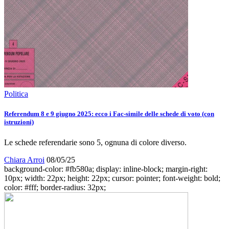
Politica
Referendum 8 e 9 giugno 2025: ecco i Fac-simile delle schede di voto (con
istruzioni)
Le schede referendarie sono 5, ognuna di colore diverso.
Chiara Arroi
08/05/25
background-color: #fb580a; display: inline-block; margin-right:
10px; width: 22px; height: 22px; cursor: pointer; font-weight: bold;
color: #fff; border-radius: 32px;