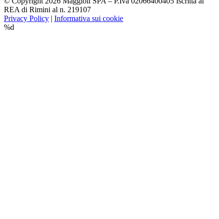
© Copyright 2026 Maggioli SPA – P.Iva 02066400405 Iscritta al
REA di Rimini al n. 219107
Privacy Policy
|
Informativa sui cookie
%d