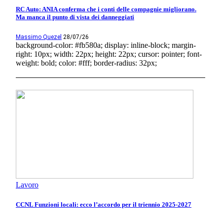
RC Auto: ANIA conferma che i conti delle compagnie migliorano.
Ma manca il punto di vista dei danneggiati
Massimo Quezel
28/07/26
background-color: #fb580a; display: inline-block; margin-
right: 10px; width: 22px; height: 22px; cursor: pointer; font-
weight: bold; color: #fff; border-radius: 32px;
Lavoro
CCNL Funzioni locali: ecco l’accordo per il triennio 2025-2027