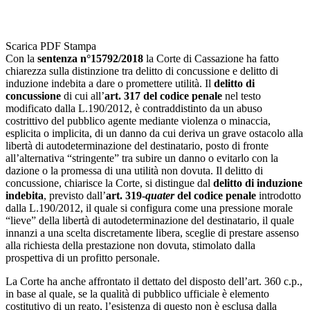
Scarica PDF
Stampa
Con la
sentenza n°15792/2018
la Corte di Cassazione ha fatto
chiarezza sulla distinzione tra delitto di concussione e delitto di
induzione indebita a dare o promettere utilità. Il
delitto di
concussione
di cui all’
art. 317 del codice penale
nel testo
modificato dalla L.190/2012, è contraddistinto da un abuso
costrittivo del pubblico agente mediante violenza o minaccia,
esplicita o implicita, di un danno da cui deriva un grave ostacolo alla
libertà di autodeterminazione del destinatario, posto di fronte
all’alternativa “stringente” tra subire un danno o evitarlo con la
dazione o la promessa di una utilità non dovuta. Il delitto di
concussione, chiarisce la Corte, si distingue dal
delitto di induzione
indebita
, previsto dall’
art. 319-
quater
del codice penale
introdotto
dalla L.190/2012, il quale si configura come una pressione morale
“lieve” della libertà di autodeterminazione del destinatario, il quale
innanzi a una scelta discretamente libera, sceglie di prestare assenso
alla richiesta della prestazione non dovuta, stimolato dalla
prospettiva di un profitto personale.
La Corte ha anche affrontato il dettato del disposto dell’art. 360 c.p.,
in base al quale, se la qualità di pubblico ufficiale è elemento
costitutivo di un reato, l’esistenza di questo non è esclusa dalla