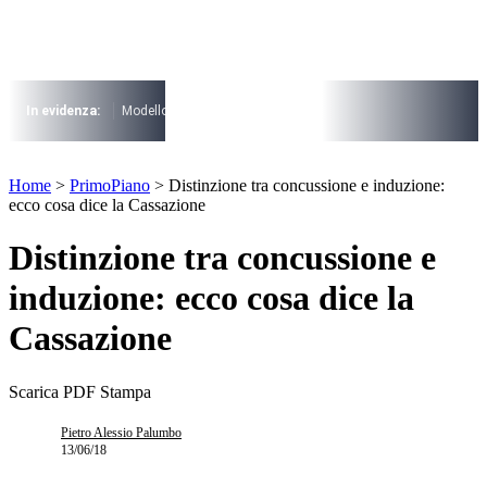
Vai
al
contenuto
I più cercati
Lorem ipsum dolor sit amet consectetur
In evidenza:
Modello 730
Pensioni
Cuneo fiscale
rottamazione cartel
Lorem ipsum dolor sit amet consectetur
I più cercati
Home
>
PrimoPiano
>
Distinzione tra concussione e induzione:
Lorem ipsum dolor sit amet consectetur
ecco cosa dice la Cassazione
Lorem ipsum dolor sit amet consectetur
Distinzione tra concussione e
induzione: ecco cosa dice la
Cassazione
Scarica PDF
Stampa
Pietro Alessio Palumbo
13/06/18