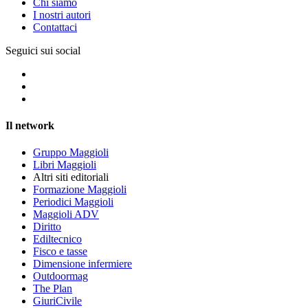
Chi siamo
I nostri autori
Contattaci
Seguici sui social
Il network
Gruppo Maggioli
Libri Maggioli
Altri siti editoriali
Formazione Maggioli
Periodici Maggioli
Maggioli ADV
Diritto
Ediltecnico
Fisco e tasse
Dimensione infermiere
Outdoormag
The Plan
GiuriCivile