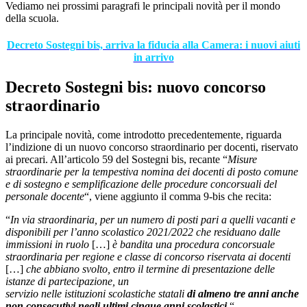
Vediamo nei prossimi paragrafi le principali novità per il mondo
della scuola.
Decreto Sostegni bis, arriva la fiducia alla Camera: i nuovi aiuti
in arrivo
Decreto Sostegni bis: nuovo concorso
straordinario
La principale novità, come introdotto precedentemente, riguarda
l’indizione di un nuovo concorso straordinario per docenti, riservato
ai precari. All’articolo 59 del Sostegni bis, recante “
Misure
straordinarie per la tempestiva nomina dei docenti di posto comune
e di sostegno e semplificazione delle procedure concorsuali del
personale docente
“, viene aggiunto il comma 9-bis che recita:
“
In via straordinaria, per un numero di posti pari a quelli vacanti e
disponibili per l’anno scolastico 2021/2022 che residuano dalle
immissioni in ruolo
[…]
è bandita una procedura concorsuale
straordinaria per regione e classe di concorso riservata ai docenti
[…]
che abbiano svolto, entro il termine di presentazione delle
istanze di partecipazione, un
servizio nelle istituzioni scolastiche statali
di almeno tre anni anche
non consecutivi negli ultimi cinque anni scolastici
.
“