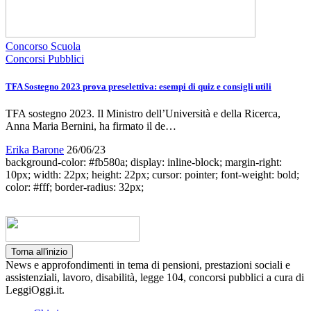
Concorso Scuola
Concorsi Pubblici
TFA Sostegno 2023 prova preselettiva: esempi di quiz e consigli utili
TFA sostegno 2023. Il Ministro dell’Università e della Ricerca,
Anna Maria Bernini, ha firmato il de…
Erika Barone
26/06/23
background-color: #fb580a; display: inline-block; margin-right:
10px; width: 22px; height: 22px; cursor: pointer; font-weight: bold;
color: #fff; border-radius: 32px;
Torna all'inizio
News e approfondimenti in tema di pensioni, prestazioni sociali e
assistenziali, lavoro, disabilità, legge 104, concorsi pubblici a cura di
LeggiOggi.it.