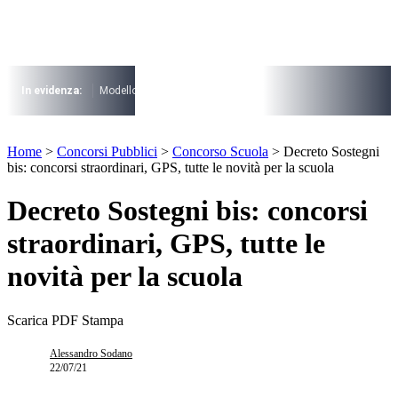
Vai
al
contenuto
I più cercati
Lorem ipsum dolor sit amet consectetur
In evidenza:
Modello 730
Pensioni
Cuneo fiscale
rottamazione cartel
Lorem ipsum dolor sit amet consectetur
I più cercati
Home
>
Concorsi Pubblici
>
Concorso Scuola
>
Decreto Sostegni
Lorem ipsum dolor sit amet consectetur
bis: concorsi straordinari, GPS, tutte le novità per la scuola
Lorem ipsum dolor sit amet consectetur
Decreto Sostegni bis: concorsi
straordinari, GPS, tutte le
novità per la scuola
Scarica PDF
Stampa
Alessandro Sodano
22/07/21