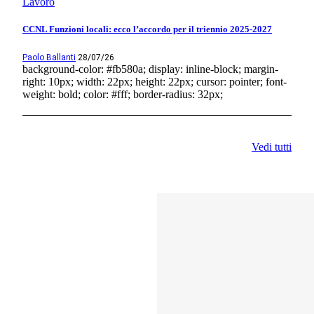
Lavoro
CCNL Funzioni locali: ecco l’accordo per il triennio 2025-2027
Paolo Ballanti
28/07/26
background-color: #fb580a; display: inline-block; margin-
right: 10px; width: 22px; height: 22px; cursor: pointer; font-
weight: bold; color: #fff; border-radius: 32px;
Vedi tutti