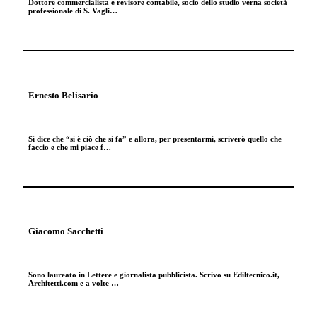
Dottore commercialista e revisore contabile, socio dello studio verna società
professionale di S. Vagli…
Ernesto Belisario
Si dice che “si è ciò che si fa” e allora, per presentarmi, scriverò quello che
faccio e che mi piace f…
Giacomo Sacchetti
Sono laureato in Lettere e giornalista pubblicista. Scrivo su Ediltecnico.it,
Architetti.com e a volte …