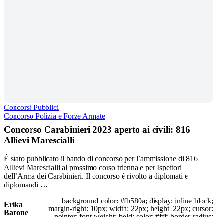
Concorsi Pubblici
Concorso Polizia e Forze Armate
Concorso Carabinieri 2023 aperto ai civili: 816
Allievi Marescialli
É stato pubblicato il bando di concorso per l’ammissione di 816
Allievi Marescialli al prossimo corso triennale per Ispettori
dell’Arma dei Carabinieri. Il concorso è rivolto a diplomati e
diplomandi …
background-color: #fb580a; display: inline-block;
Erika
margin-right: 10px; width: 22px; height: 22px; cursor:
Barone
pointer; font-weight: bold; color: #fff; border-radius: