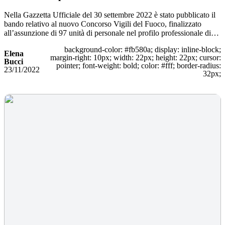
Nella Gazzetta Ufficiale del 30 settembre 2022 è stato pubblicato il
bando relativo al nuovo Concorso Vigili del Fuoco, finalizzato
all’assunzione di 97 unità di personale nel profilo professionale di…
background-color: #fb580a; display: inline-block;
Elena
margin-right: 10px; width: 22px; height: 22px; cursor:
Bucci
pointer; font-weight: bold; color: #fff; border-radius:
23/11/2022
32px;