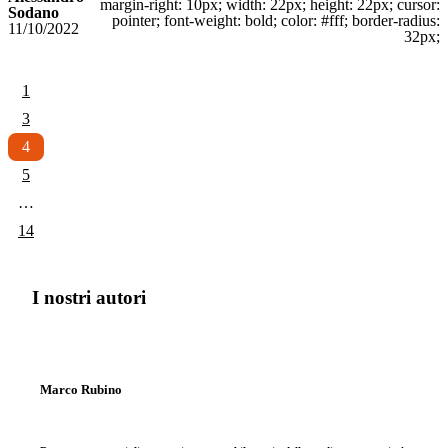
margin-right: 10px; width: 22px; height: 22px; cursor:
Sodano
pointer; font-weight: bold; color: #fff; border-radius:
11/10/2022
32px;
1
3
4
5
…
14
I nostri autori
Marco Rubino