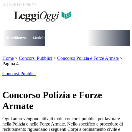
Vai
al
contenuto
I più cercati
Lorem ipsum dolor sit amet consectetur
Lorem ipsum dolor sit amet consectetur
In evidenza:
Modello 730
Pensioni
Cuneo fiscale
rottamazione cartel
I più cercati
Home
>
Concorsi Pubblici
>
Concorso Polizia e Forze Armate
>
Lorem ipsum dolor sit amet consectetur
Pagina 4
Lorem ipsum dolor sit amet consectetur
Concorsi Pubblici
Concorso Polizia e Forze
Armate
Ogni anno vengono attivati molti concorsi pubblici per lavorare
nella Polizia e nelle Forze Armate. Nello specifico e procedure di
reclutamento riguardano i seguenti Corpi a ordinamento civile e