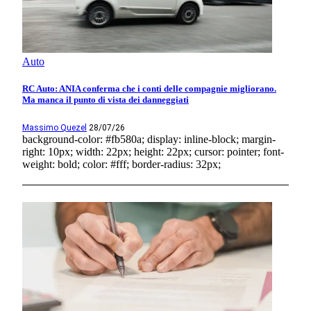
Auto
RC Auto: ANIA conferma che i conti delle compagnie migliorano.
Ma manca il punto di vista dei danneggiati
Massimo Quezel
28/07/26
background-color: #fb580a; display: inline-block; margin-
right: 10px; width: 22px; height: 22px; cursor: pointer; font-
weight: bold; color: #fff; border-radius: 32px;