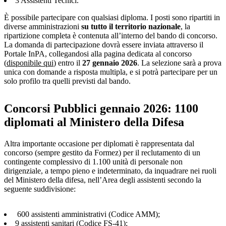
3 Assistenti Tecnici.
È possibile partecipare con qualsiasi diploma. I posti sono ripartiti in
diverse amministrazioni
su tutto il territorio nazionale
, la
ripartizione completa è contenuta all’interno del bando di concorso.
La domanda di partecipazione dovrà essere inviata attraverso il
Portale InPA, collegandosi alla pagina dedicata al concorso
(
disponibile qui
) entro il
27 gennaio 2026
. La selezione sarà a prova
unica con domande a risposta multipla, e si potrà partecipare per un
solo profilo tra quelli previsti dal bando.
Concorsi Pubblici gennaio 2026: 1100
diplomati al Ministero della Difesa
Altra importante occasione per diplomati è rappresentata dal
concorso (sempre gestito da Formez) per il reclutamento di un
contingente complessivo di 1.100 unità di personale non
dirigenziale, a tempo pieno e indeterminato, da inquadrare nei ruoli
del Ministero della difesa, nell’Area degli assistenti secondo la
seguente suddivisione:
600 assistenti amministrativi (Codice AMM);
9 assistenti sanitari (Codice FS-41);