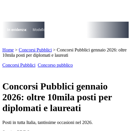
Vai
al
contenuto
I più cercati
Lorem ipsum dolor sit amet consectetur
In evidenza:
Modello 730
Pensioni
Cuneo fiscale
rottamazione cartel
Lorem ipsum dolor sit amet consectetur
I più cercati
Home
>
Concorsi Pubblici
>
Concorsi Pubblici gennaio 2026: oltre
Lorem ipsum dolor sit amet consectetur
10mila posti per diplomati e laureati
Lorem ipsum dolor sit amet consectetur
Concorsi Pubblici
Concorso pubblico
Concorsi Pubblici gennaio
2026: oltre 10mila posti per
diplomati e laureati
Posti in tutta Italia, tantissime occasioni nel 2026.