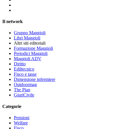
Il network
Gruppo Maggioli
Libri Maggioli
Altri siti editoriali
Formazione Maggioli
Periodici Maggioli
Maggioli ADV
Diritto
Ediltecnico
Fisco e tasse
Dimensione infermiere
Outdoormag
The Plan
GiuriCivile
Categorie
Pensioni
Welfare
Fisco