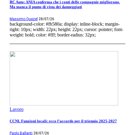
RC Auto: ANIA conferma che i conti delle compagnie migliorano.
Ma manca il punto di vista dei danneggiati
Massimo Quezel
28/07/26
background-color: #fb580a; display: inline-block; margin-
right: 10px; width: 22px; height: 22px; cursor: pointer; font-
weight: bold; color: #fff; border-radius: 32px;
Lavoro
CCNL Funzioni locali: ecco l’accordo per il triennio 2025-2027
Paolo Ballanti
28/07/26