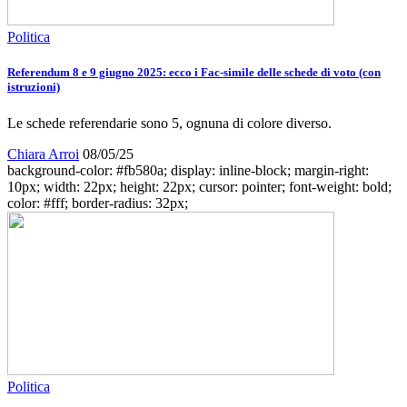
Politica
Referendum 8 e 9 giugno 2025: ecco i Fac-simile delle schede di voto (con
istruzioni)
Le schede referendarie sono 5, ognuna di colore diverso.
Chiara Arroi
08/05/25
background-color: #fb580a; display: inline-block; margin-right:
10px; width: 22px; height: 22px; cursor: pointer; font-weight: bold;
color: #fff; border-radius: 32px;
Politica