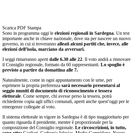
Scarica PDF
Stampa
Sono in programma oggi le
elezioni regionali in Sardegna
. Un test
importante anche in chiave nazionale, dove sta per nascere un nuovo
governo, in cui si troveranno
alleati alcuni partiti che, invece, alle
elezioni dell’isola, marciano da avversari.
I seggi rimarranno aperti
dalle 6.30 alle 22
. Il voto andrà a rinnovare
il Consiglio regionale, formato da 60 rappresentanti.
Lo spoglio è
previsto a partire da domattina alle 7.
Naturalmente, come in ogni appuntamento con le urne, per
esprimere la propria preferenza
sarà necessario presentarsi al
seggio muniti di documento di riconoscimento e tessera
elettorale
. Come sempre, chi avesse perso la tessera, potrà
richiederne copia agli uffici comunali, aperti anche quest’oggi per le
emergenze collegate al voto.
Il sistema elettorale in vigore in Sardegna è di tipo maggioritario per
quanto riguarda il presidente, mentre è proporzionale per la
composizione del Consiglio regionale.
Le circoscrizioni, in tutto,
sono otto:
Cagliari, Carbonia-Iglesias, Medio Campidano, Nuoro,