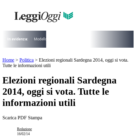
Vai
al
contenuto
I più cercati
Lorem ipsum dolor sit amet consectetur
Lorem ipsum dolor sit amet consectetur
In evidenza:
Modello 730
Pensioni
Cuneo fiscale
rottamazione cartel
I più cercati
Home
>
Politica
>
Elezioni regionali Sardegna 2014, oggi si vota.
Lorem ipsum dolor sit amet consectetur
Tutte le informazioni utili
Lorem ipsum dolor sit amet consectetur
Elezioni regionali Sardegna
2014, oggi si vota. Tutte le
informazioni utili
Scarica PDF
Stampa
Redazione
16/02/14