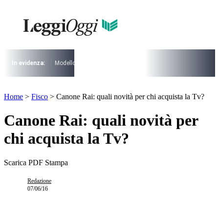
Vai
al
contenuto
I più cercati
Lorem ipsum dolor sit amet consectetur
Lorem ipsum dolor sit amet consectetur
In evidenza:
Modello 730
Pensioni
Cuneo fiscale
rottamazione cartel
I più cercati
Home
>
Fisco
>
Canone Rai: quali novità per chi acquista la Tv?
Lorem ipsum dolor sit amet consectetur
Lorem ipsum dolor sit amet consectetur
Canone Rai: quali novità per
chi acquista la Tv?
Scarica PDF
Stampa
Redazione
07/06/16