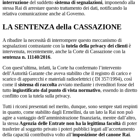
interruzione
del suddetto
sistema di segnalazioni
, imponendo alla
stessa Rai di arrestare questo trattamento dei dati, notificando la
relativa comunicazione anche al Governo.
LA SENTENZA della CASSAZIONE
A ribadire la necessità di interrompere questo meccanismo di
segnalazioni contrastante con la
tutela della privacy dei clienti
è
intervenuta, recentemente, anche la Corte di Cassazione con la
sentenza n. 11140/2016
.
Con quest’ultima, infatti, la Corte ha confermato l’intervento
dell’Autorità Garante che aveva stabilito che il registro di carico e
scarico di apparecchi e materiali radioelettrici ( Dl 357/1994), così
come il
sistema di raccolta
avviato mediante i rivenditori fosse del
tutto
ingiustificato dal punto di vista normativo
, essendo in diretto
conflitto con la tutela sulla privacy.
Tutti i ricorsi presentati nel merito, dunque, sono sempre stati respinti
in quanto, come stabilito dagli Ermellini, da un lato la Rai non può
agire a vantaggio dell’amministrazione finanziaria, mentre dall’altro,
la stessa
Agenzia delle Entrate non ha la legittima facoltà
di poter
trasferire al soggetto privato i poteri pubblici legati all’accertamento
della capacità contributiva volto all’
imposizione del canone Rai
.