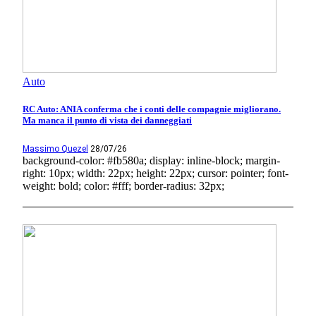
Auto
RC Auto: ANIA conferma che i conti delle compagnie migliorano.
Ma manca il punto di vista dei danneggiati
Massimo Quezel
28/07/26
background-color: #fb580a; display: inline-block; margin-
right: 10px; width: 22px; height: 22px; cursor: pointer; font-
weight: bold; color: #fff; border-radius: 32px;