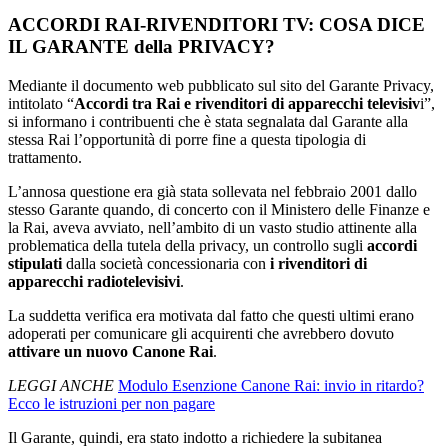
ACCORDI RAI-RIVENDITORI TV: COSA DICE
IL GARANTE della PRIVACY?
Mediante il documento web pubblicato sul sito del Garante Privacy,
intitolato “
Accordi tra Rai e rivenditori di apparecchi televisiv
i”,
si informano i contribuenti che è stata segnalata dal Garante alla
stessa Rai l’opportunità di porre fine a questa tipologia di
trattamento.
L’annosa questione era già stata sollevata nel febbraio 2001 dallo
stesso Garante quando, di concerto con il Ministero delle Finanze e
la Rai, aveva avviato, nell’ambito di un vasto studio attinente alla
problematica della tutela della privacy, un controllo sugli
accordi
stipulati
dalla società concessionaria con
i rivenditori di
apparecchi radiotelevisivi
.
La suddetta verifica era motivata dal fatto che questi ultimi erano
adoperati per comunicare gli acquirenti che avrebbero dovuto
attivare un nuovo Canone Rai
.
LEGGI ANCHE
Modulo Esenzione Canone Rai: invio in ritardo?
Ecco le istruzioni per non pagare
Il Garante, quindi, era stato indotto a richiedere la subitanea