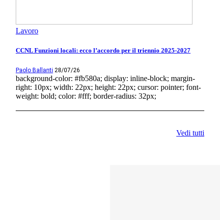
Lavoro
CCNL Funzioni locali: ecco l’accordo per il triennio 2025-2027
Paolo Ballanti
28/07/26
background-color: #fb580a; display: inline-block; margin-
right: 10px; width: 22px; height: 22px; cursor: pointer; font-
weight: bold; color: #fff; border-radius: 32px;
Vedi tutti