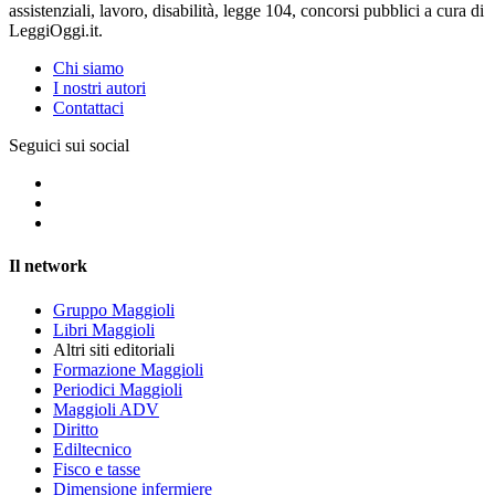
assistenziali, lavoro, disabilità, legge 104, concorsi pubblici a cura di
LeggiOggi.it.
Chi siamo
I nostri autori
Contattaci
Seguici sui social
Il network
Gruppo Maggioli
Libri Maggioli
Altri siti editoriali
Formazione Maggioli
Periodici Maggioli
Maggioli ADV
Diritto
Ediltecnico
Fisco e tasse
Dimensione infermiere