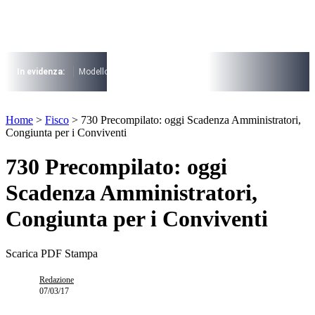
Vai
al
contenuto
I più cercati
Lorem ipsum dolor sit amet consectetur
In evidenza:
Modello 730
Pensioni
Cuneo fiscale
rottamazione cartel
Lorem ipsum dolor sit amet consectetur
I più cercati
Home
>
Fisco
>
730 Precompilato: oggi Scadenza Amministratori,
Lorem ipsum dolor sit amet consectetur
Congiunta per i Conviventi
Lorem ipsum dolor sit amet consectetur
730 Precompilato: oggi
Scadenza Amministratori,
Congiunta per i Conviventi
Scarica PDF
Stampa
Redazione
07/03/17