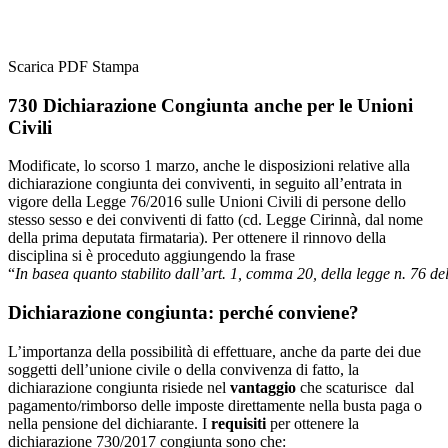
Scarica PDF
Stampa
730 Dichiarazione Congiunta anche per le Unioni
Civili
Modificate, lo scorso 1 marzo, anche le disposizioni relative alla
dichiarazione congiunta dei conviventi, in seguito all’entrata in
vigore della Legge 76/2016 sulle Unioni Civili di persone dello
stesso sesso e dei conviventi di fatto (cd. Legge Cirinnà, dal nome
della prima deputata firmataria). Per ottenere il rinnovo della
disciplina si è proceduto aggiungendo la frase
“
In
basea
quanto
stabilito
dall’art.
1,
comma
20,
della
legge
n.
76
de
Dichiarazione congiunta: perché conviene?
L’importanza della possibilità di effettuare, anche da parte dei due
soggetti dell’unione civile o della convivenza di fatto, la
dichiarazione congiunta risiede nel
vantaggio
che scaturisce dal
pagamento/rimborso delle imposte direttamente nella busta paga o
nella pensione del dichiarante. I
requisiti
per ottenere la
dichiarazione 730/2017 congiunta sono che: