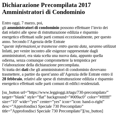
Dichiarazione Precompilata 2017
Amministratori di Condominio
Entro oggi, 7 marzo, poi,
gli
amministratori
di
condominio
possono effettuare l’invio dei
dati relativi alle spese di ristrutturazione edilizia e risparmio
energetico effettuati sulle parti comuni eccezionalmente, per questo
anno. Secondo l’Agenzia delle Entrate
“
queste
informazioni,se
trasmesse
entro
questa
data,
saranno
utilizza
Infatti, per venire incontro alle esigenze rappresentate dagli
amministratori, era stata scelta una nuova data, appunto quella
odierna, senza comunque compromettere la tempistica per
l’elaborazione della dichiarazione precompilata.
Si tratta dei
dati
che gli amministratori di condominio dovevano
trasmettere, a partire da quest’anno all’Agenzia delle Entrate entro il
28 febbraio
, relativi alle spese di ristrutturazione edilizia e risparmio
energetico effettuati sulle parti comuni di edifici residenziali.
[su_button url=”https://www.leggioggi.it/tags/730-precompilato/”
target=”blank” style=”flat” background=”#009ac0″ color=”#ffffff”
size=”10″ wide=”yes” center=”yes” icon=”icon: hand-o-right”
desc=”Approfondisci Speciale 730 Precompilato”
title=”Approfondisci Speciale 730 Precompilato”][/su_button]