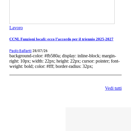
Lavoro
CCNL Funzioni locali: ecco l’accordo per il triennio 2025-2027
Paolo Ballanti
28/07/26
background-color: #fb580a; display: inline-block; margin-
right: 10px; width: 22px; height: 22px; cursor: pointer; font-
weight: bold; color: #fff; border-radius: 32px;
Vedi tutti