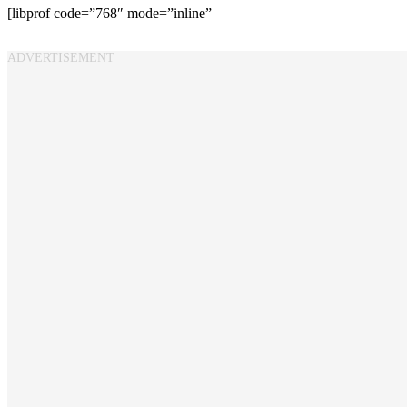
[libprof code=”768″ mode=”inline”