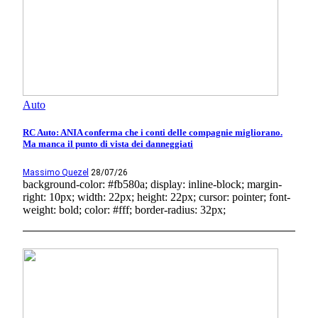
Auto
RC Auto: ANIA conferma che i conti delle compagnie migliorano.
Ma manca il punto di vista dei danneggiati
Massimo Quezel
28/07/26
background-color: #fb580a; display: inline-block; margin-
right: 10px; width: 22px; height: 22px; cursor: pointer; font-
weight: bold; color: #fff; border-radius: 32px;