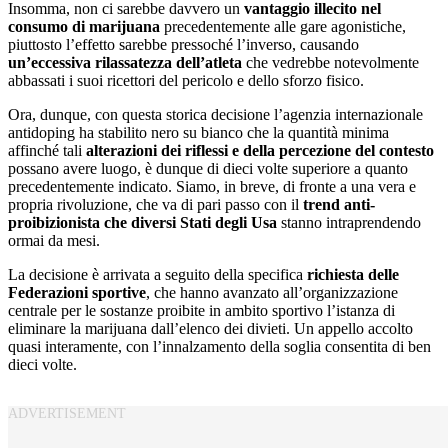
Insomma, non ci sarebbe davvero un
vantaggio illecito nel
consumo di marijuana
precedentemente alle gare agonistiche,
piuttosto l’effetto sarebbe pressoché l’inverso, causando
un’eccessiva rilassatezza dell’atleta
che vedrebbe notevolmente
abbassati i suoi ricettori del pericolo e dello sforzo fisico.
Ora, dunque, con questa storica decisione l’agenzia internazionale
antidoping ha stabilito nero su bianco che la quantità minima
affinché tali
alterazioni dei riflessi e della percezione del contesto
possano avere luogo, è dunque di dieci volte superiore a quanto
precedentemente indicato. Siamo, in breve, di fronte a una vera e
propria rivoluzione, che va di pari passo con il
trend anti-
proibizionista che diversi Stati degli Usa
stanno intraprendendo
ormai da mesi.
La decisione è arrivata a seguito della specifica
richiesta delle
Federazioni sportive
, che hanno avanzato all’organizzazione
centrale per le sostanze proibite in ambito sportivo l’istanza di
eliminare la marijuana dall’elenco dei divieti. Un appello accolto
quasi interamente, con l’innalzamento della soglia consentita di ben
dieci volte.