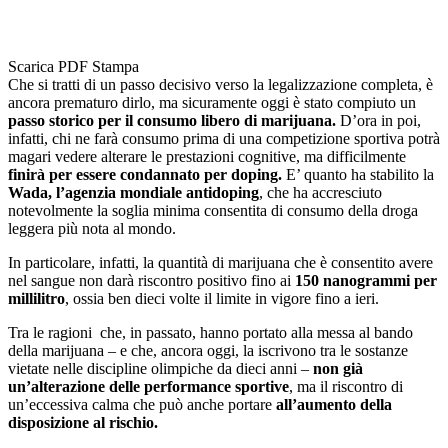
Scarica PDF
Stampa
Che si tratti di un passo decisivo verso la legalizzazione completa, è
ancora prematuro dirlo, ma sicuramente oggi è stato compiuto un
passo storico per il consumo libero di marijuana.
D’ora in poi,
infatti, chi ne farà consumo prima di una competizione sportiva potrà
magari vedere alterare le prestazioni cognitive, ma difficilmente
finirà per essere condannato per doping.
E’ quanto ha stabilito la
Wada, l’agenzia mondiale antidoping
, che ha accresciuto
notevolmente la soglia minima consentita di consumo della droga
leggera più nota al mondo.
In particolare, infatti, la quantità di marijuana che è consentito avere
nel sangue non darà riscontro positivo fino ai
150 nanogrammi per
millilitro
, ossia ben dieci volte il limite in vigore fino a ieri.
Tra le ragioni che, in passato, hanno portato alla messa al bando
della marijuana – e che, ancora oggi, la iscrivono tra le sostanze
vietate nelle discipline olimpiche da dieci anni –
non già
un’alterazione delle performance sportive
, ma il riscontro di
un’eccessiva calma che può anche portare
all’aumento della
disposizione al rischio.