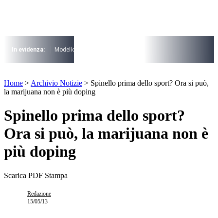
Vai
al
contenuto
I più cercati
Lorem ipsum dolor sit amet consectetur
In evidenza:
Modello 730
Pensioni
Cuneo fiscale
rottamazione cartel
Lorem ipsum dolor sit amet consectetur
I più cercati
Home
>
Archivio Notizie
>
Spinello prima dello sport? Ora si può,
Lorem ipsum dolor sit amet consectetur
la marijuana non è più doping
Lorem ipsum dolor sit amet consectetur
Spinello prima dello sport?
Ora si può, la marijuana non è
più doping
Scarica PDF
Stampa
Redazione
15/05/13