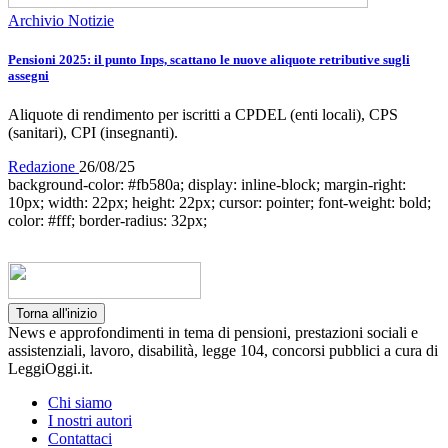
Archivio Notizie
Pensioni 2025: il punto Inps, scattano le nuove aliquote retributive sugli
assegni
Aliquote di rendimento per iscritti a CPDEL (enti locali), CPS
(sanitari), CPI (insegnanti).
Redazione
26/08/25
background-color: #fb580a; display: inline-block; margin-right:
10px; width: 22px; height: 22px; cursor: pointer; font-weight: bold;
color: #fff; border-radius: 32px;
Torna all'inizio
News e approfondimenti in tema di pensioni, prestazioni sociali e
assistenziali, lavoro, disabilità, legge 104, concorsi pubblici a cura di
LeggiOggi.it.
Chi siamo
I nostri autori
Contattaci