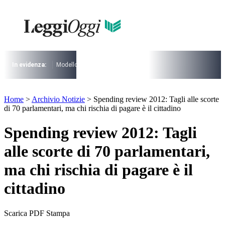
Vai
al
contenuto
I più cercati
Lorem ipsum dolor sit amet consectetur
Lorem ipsum dolor sit amet consectetur
In evidenza:
Modello 730
Pensioni
Cuneo fiscale
rottamazione cartel
I più cercati
Home
>
Archivio Notizie
>
Spending review 2012: Tagli alle scorte
Lorem ipsum dolor sit amet consectetur
di 70 parlamentari, ma chi rischia di pagare è il cittadino
Lorem ipsum dolor sit amet consectetur
Spending review 2012: Tagli
alle scorte di 70 parlamentari,
ma chi rischia di pagare è il
cittadino
Scarica PDF
Stampa