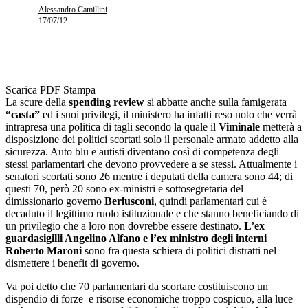
Alessandro Camillini
17/07/12
Scarica PDF
Stampa
La scure della
spending review
si abbatte anche sulla famigerata
“casta”
ed i suoi privilegi, il ministero ha infatti reso noto che verrà
intrapresa una politica di tagli secondo la quale il
Viminale
metterà a
disposizione dei politici scortati solo il personale armato addetto alla
sicurezza. Auto blu e autisti diventano così di competenza degli
stessi parlamentari che devono provvedere a se stessi. Attualmente i
senatori scortati sono 26 mentre i deputati della camera sono 44; di
questi 70, però 20 sono ex-ministri e sottosegretaria del
dimissionario governo
Berlusconi
, quindi parlamentari cui è
decaduto il legittimo ruolo istituzionale e che stanno beneficiando di
un privilegio che a loro non dovrebbe essere destinato.
L’ex
guardasigilli Angelino Alfano e l’ex ministro degli interni
Roberto Maroni
sono fra questa schiera di politici distratti nel
dismettere i benefit di governo.
Va poi detto che 70 parlamentari da scortare costituiscono un
dispendio di forze e risorse economiche troppo cospicuo, alla luce