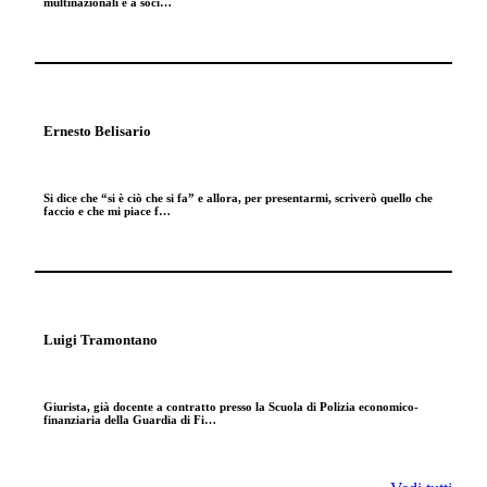
multinazionali e a soci…
Ernesto Belisario
Si dice che “si è ciò che si fa” e allora, per presentarmi, scriverò quello che
faccio e che mi piace f…
Luigi Tramontano
Giurista, già docente a contratto presso la Scuola di Polizia economico-
finanziaria della Guardia di Fi…