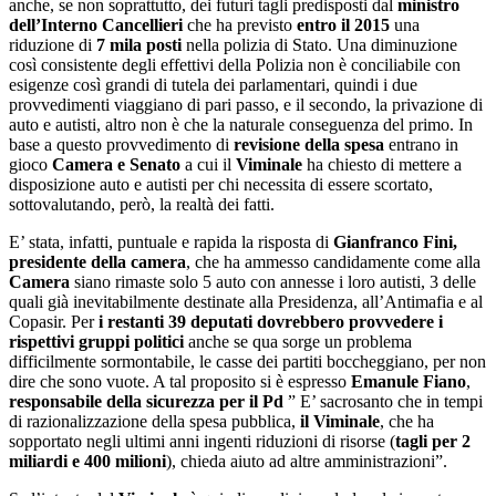
anche, se non soprattutto, dei futuri tagli predisposti dal
ministro
dell’Interno Cancellieri
che ha previsto
entro il 2015
una
riduzione di
7 mila posti
nella polizia di Stato. Una diminuzione
così consistente degli effettivi della Polizia non è conciliabile con
esigenze così grandi di tutela dei parlamentari, quindi i due
provvedimenti viaggiano di pari passo, e il secondo, la privazione di
auto e autisti, altro non è che la naturale conseguenza del primo. In
base a questo provvedimento di
revisione della spesa
entrano in
gioco
Camera e Senato
a cui il
Viminale
ha chiesto di mettere a
disposizione auto e autisti per chi necessita di essere scortato,
sottovalutando, però, la realtà dei fatti.
E’ stata, infatti, puntuale e rapida la risposta di
Gianfranco Fini,
presidente della camera
, che ha ammesso candidamente come alla
Camera
siano rimaste solo 5 auto con annesse i loro autisti, 3 delle
quali già inevitabilmente destinate alla Presidenza, all’Antimafia e al
Copasir. Per
i restanti 39 deputati dovrebbero provvedere i
rispettivi gruppi politici
anche se qua sorge un problema
difficilmente sormontabile, le casse dei partiti boccheggiano, per non
dire che sono vuote. A tal proposito si è espresso
Emanule Fiano
,
responsabile della sicurezza per il Pd
” E’ sacrosanto che in tempi
di razionalizzazione della spesa pubblica,
il Viminale
, che ha
sopportato negli ultimi anni ingenti riduzioni di risorse (
tagli per 2
miliardi e 400 milioni
), chieda aiuto ad altre amministrazioni”.