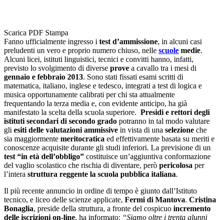
Scarica PDF
Stampa
Fanno ufficialmente ingresso i
test d’ammissione
, in alcuni casi
preludenti un vero e proprio numero chiuso, nelle
scuole
medie
.
Alcuni licei, istituti linguistici, tecnici e convitti hanno, infatti,
previsto lo svolgimento di diverse
prove
a cavallo tra i mesi di
gennaio e febbraio 2013
. Sono stati fissati esami scritti di
matematica, italiano, inglese e tedesco, integrati a test di logica e
musica opportunamente calibrati per chi sta attualmente
frequentando la terza media e, con evidente anticipo, ha già
manifestato la scelta della scuola superiore.
Presidi e rettori degli
istituti secondari di secondo grado
potranno in tal modo valutare
gli
esiti delle valutazioni ammissive
in vista di una
selezione
che
sia maggiormente
meritocratica
ed effettivamente basata su meriti e
conoscenze acquisite durante gli studi inferiori. La previsione di un
test “in età dell’obbligo”
costituisce un’aggiuntiva conformazione
del vaglio scolastico che rischia di diventare, però
pericolosa
per
l’intera
struttura reggente la scuola pubblica italiana
.
Il più recente annuncio in ordine di tempo è giunto dall’Istituto
tecnico, e liceo delle scienze applicate,
Fermi di Mantova
.
Cristina
Bonaglia
, preside della struttura, a fronte del cospicuo
incremento
delle iscrizioni on-line
, ha informato:
“Siamo oltre i trenta alunni