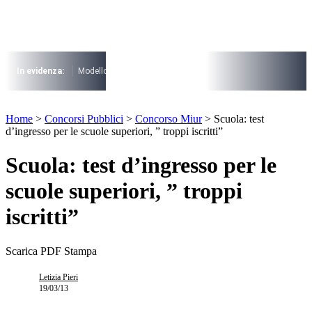
Vai
al
contenuto
I più cercati
Lorem ipsum dolor sit amet consectetur
In evidenza:
Modello 730
Pensioni
Cuneo fiscale
rottamazione cartel
Lorem ipsum dolor sit amet consectetur
I più cercati
Home
>
Concorsi Pubblici
>
Concorso Miur
>
Scuola: test
Lorem ipsum dolor sit amet consectetur
d’ingresso per le scuole superiori, ” troppi iscritti”
Lorem ipsum dolor sit amet consectetur
Scuola: test d’ingresso per le
scuole superiori, ” troppi
iscritti”
Scarica PDF
Stampa
Letizia Pieri
19/03/13