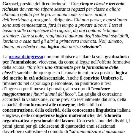
Garosci
, preside del liceo torinese. “
Con
cinque classi e trecento
richieste
dovremmo stipare sessanta ragazzi per classe e allora
abbiamo optato per le prove annunciate sei mesi prima
dell’iscrizione
-prosegue la dirigente
– Chi non passa, e quest’anno
sono stati centosettanta, farà in tempo a provare altrove. I test si
basano sulle competenze dei ragazzi, da noi contano le lingue
straniere. Altre scuole, raggiunto il quorum degli studenti ospitabili,
lasciano a casa tutti gli altri a primavera inoltrata. Noi, almeno,
diamo un
criterio
e una
logica
alla nostra
selezione
“.
La
prova di ingresso
non contribuisce a stilare la sola
graduatoria
per l’ammissione
, viceversa, da come si legge nell’offerta formativa
della scuola, “
fornisce
uno strumento per la formazione delle
classi
“: sarebbe dunque questo il canale in cui trova posto la
logica
del merito in età adolescenziale
. Anche il
convitto Umberto I
,
rimanendo nel capoluogo piemontese, ha pianificato il test
d’ingresso per il mese di gennaio, allo scopo di “
motivare
maggiormente
i futuri alunni del liceo
“. La griglia di correzione
accorderà la valutazione, come previsto testualmente dal sito, della
capacità di
conformarsi alle consegne
, delle abilità di
concentrazione
, della
celerità
, della
conoscenza linguistica
italiana
e inglese, delle
competenze logico-matematiche
, dell’
idoneità
organizzativa e gestionale del lavoro
. Con esclusione dei disabili, i
primi giorni per gli adolescenti di quattordici anni selezionati
dovrebbero sottostare al compito di “
sdrammatizzare il passaggio