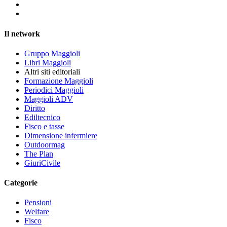
Il network
Gruppo Maggioli
Libri Maggioli
Altri siti editoriali
Formazione Maggioli
Periodici Maggioli
Maggioli ADV
Diritto
Ediltecnico
Fisco e tasse
Dimensione infermiere
Outdoormag
The Plan
GiuriCivile
Categorie
Pensioni
Welfare
Fisco