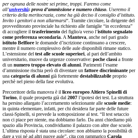
per ognuna delle nostre sei prime, troppi. Faremo come
all’
università
: prova d’ammissione e numero chiuso
. Useremo il
criterio della meritocrazia, come ha già deciso il consiglio d’istituto.
Invito i genitori a non allarmarsi
“. Tramite circolare, la dirigente del
provveditorato provinciale ha richiesto alle famiglie “in eccedenza”
di accogliere il
trasferimento
del figlio/a verso l’
istituto segnalato
come preferenza
secondaria
. A
Mantova
, anche nel pari grado
istituto Belfiore
le domande d’iscrizione continuano a crescere,
mentre il numero complessivo delle aule disponibili rimane statico.
L’estensione del
test alle scuole superiori
, al pari dell’ambito
universitario, muove da urgenze conservative:
poche classi
a fronte
di un
numero troppo elevato di alunni
. Parimenti l’esame
d’ammissione rischia però di diventare un
fattore discriminante
per
una
categoria di alunni
già fortemente
destabilizzabile
proprio
perchè nel pieno della fase evolutiva.
Precorritore della manovra è il
liceo europeo Altiero Spinelli di
Torino
, il quale prospetta già dal
2007
l’ipotesi dei test. La struttura
ha persino allargato l’accertamento selezionante alle
scuole medie
:
in quinta elementare, infatti, per chi desidera far parte delle future
classi-Spinelli, si prevede la sottoposizione al test. “Il test setaccio
non ci piace per niente, ma dobbiamo farlo. Da anni chiediamo più
spazio alla Provincia, condividiamo il palazzo con altre due scuole.
L’ultima risposta è stata una circolare: non abbiamo la possibilità di
dare a voi né ad altri nuove aule”, cita con rammarico
Carola