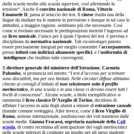
dalla scuola media alla scuola superiore, così allentando la
tensione
“. Anche il
convitto nazionale di Roma, Vittorio
Emanuele II
, passa al setaccio dei test. Il
cinese
risulta una della
lingue da studiare tra le materie in previsione e dunque in tal caso le
attitudini, a maggior ragione, sembrano più che necessarie. Così
come si rivelano necessarie le predisposizioni inerenti l’ingresso ad
un
liceo musicale
, l’unico per il quale l’ipotesi del test è prevista e
disciplinata da
normativa nazionale
. Tali
escamotages
paiono
essere precisamente integrati per meglio consentire l’
accorpamento
,
presso
istituti con indirizzi altamente specifici
, e l’
uniformità di
intelligenze
che risultino tutte convergenti.
Il
direttore generale del ministero dell’Istruzione
,
Carmela
Palumbo
, si pronuncia nel merito: “
I test d’accesso per scremare
sono discutibili, ma per ora limitati. Nelle circolari diffuse abbiamo
chiesto ai consigli d’istituto di
non selezionare sotto il profilo
meritocratico
, in una scuola e in una classe ci devono essere tutti i
livelli di conoscenza
“. Alcune scuole, a titolo esemplificativo si
rammenta il
liceo classico D’Azeglio di Torino
, decidono di
affidare l’accesso in aula degli alunni a misure di
estrazione casuale
(tramite comune sorteggio). Altre invece, come il
liceo Virgilio di
Roma
, sezione internazionale, usufruiscono dei voti trasmessi dalle
scuole medie.
Gianna Fracassi, segretaria nazionale della
Cgil
scuola
, di contro recrimina all’anticipazione dei vagli meritocratici
nelle scuole inferiori di costituire un insulto per gli stessi studenti: