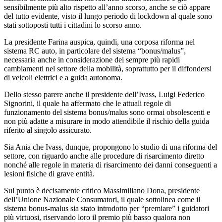
sensibilmente più alto rispetto all’anno scorso, anche se ciò appare
del tutto evidente, visto il lungo periodo di lockdown al quale sono
stati sottoposti tutti i cittadini lo scorso anno.
La presidente Farina auspica, quindi, una corposa riforma nel
sistema RC auto, in particolare del sistema “bonus/malus”,
necessaria anche in considerazione dei sempre più rapidi
cambiamenti nel settore della mobilità, soprattutto per il diffondersi
di veicoli elettrici e a guida autonoma.
Dello stesso parere anche il presidente dell’Ivass, Luigi Federico
Signorini, il quale ha affermato che le attuali regole di
funzionamento del sistema bonus/malus sono ormai obsolescenti e
non più adatte a misurare in modo attendibile il rischio della guida
riferito al singolo assicurato.
Sia Ania che Ivass, dunque, propongono lo studio di una riforma del
settore, con riguardo anche alle procedure di risarcimento diretto
nonché alle regole in materia di risarcimento dei danni conseguenti a
lesioni fisiche di grave entità.
Sul punto è decisamente critico Massimiliano Dona, presidente
dell’Unione Nazionale Consumatori, il quale sottolinea come il
sistema bonus-malus sia stato introdotto per “premiare” i guidatori
più virtuosi, riservando loro il premio più basso qualora non