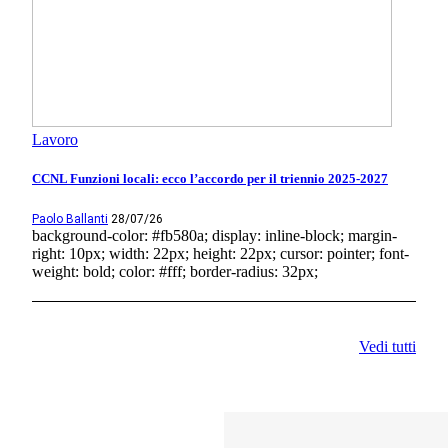
Lavoro
CCNL Funzioni locali: ecco l’accordo per il triennio 2025-2027
Paolo Ballanti
28/07/26
background-color: #fb580a; display: inline-block; margin-
right: 10px; width: 22px; height: 22px; cursor: pointer; font-
weight: bold; color: #fff; border-radius: 32px;
Vedi tutti