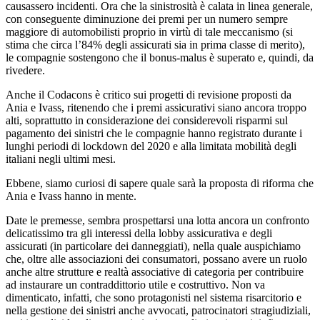
causassero incidenti. Ora che la sinistrosità è calata in linea generale,
con conseguente diminuzione dei premi per un numero sempre
maggiore di automobilisti proprio in virtù di tale meccanismo (si
stima che circa l’84% degli assicurati sia in prima classe di merito),
le compagnie sostengono che il bonus-malus è superato e, quindi, da
rivedere.
Anche il Codacons è critico sui progetti di revisione proposti da
Ania e Ivass, ritenendo che i premi assicurativi siano ancora troppo
alti, soprattutto in considerazione dei considerevoli risparmi sul
pagamento dei sinistri che le compagnie hanno registrato durante i
lunghi periodi di lockdown del 2020 e alla limitata mobilità degli
italiani negli ultimi mesi.
Ebbene, siamo curiosi di sapere quale sarà la proposta di riforma che
Ania e Ivass hanno in mente.
Date le premesse, sembra prospettarsi una lotta ancora un confronto
delicatissimo tra gli interessi della lobby assicurativa e degli
assicurati (in particolare dei danneggiati), nella quale auspichiamo
che, oltre alle associazioni dei consumatori, possano avere un ruolo
anche altre strutture e realtà associative di categoria per contribuire
ad instaurare un contraddittorio utile e costruttivo. Non va
dimenticato, infatti, che sono protagonisti nel sistema risarcitorio e
nella gestione dei sinistri anche avvocati, patrocinatori stragiudiziali,