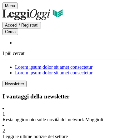
Vai
Menu
al
contenuto
Accedi / Registrati
Cerca
I più cercati
Lorem ipsum dolor sit amet consectetur
Lorem ipsum dolor sit amet consectetur
Newsletter
I vantaggi della newsletter
1
Resta aggiornato sulle novità del network Maggioli
2
Leggi le ultime notizie del settore