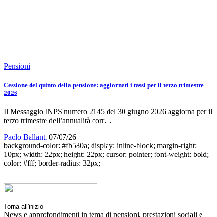
Pensioni
Cessione del quinto della pensione: aggiornati i tassi per il terzo trimestre
2026
Il Messaggio INPS numero 2145 del 30 giugno 2026 aggiorna per il
terzo trimestre dell’annualità corr…
Paolo Ballanti
07/07/26
background-color: #fb580a; display: inline-block; margin-right:
10px; width: 22px; height: 22px; cursor: pointer; font-weight: bold;
color: #fff; border-radius: 32px;
Torna all'inizio
News e approfondimenti in tema di pensioni, prestazioni sociali e