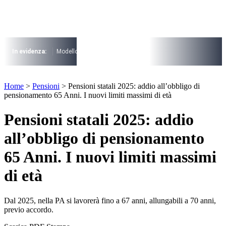
Vai
al
contenuto
I più cercati
Lorem ipsum dolor sit amet consectetur
In evidenza:
Modello 730
Pensioni
Cuneo fiscale
rottamazione cartel
Lorem ipsum dolor sit amet consectetur
I più cercati
Home
>
Pensioni
>
Pensioni statali 2025: addio all’obbligo di
Lorem ipsum dolor sit amet consectetur
pensionamento 65 Anni. I nuovi limiti massimi di età
Lorem ipsum dolor sit amet consectetur
Pensioni statali 2025: addio
all’obbligo di pensionamento
65 Anni. I nuovi limiti massimi
di età
Dal 2025, nella PA si lavorerà fino a 67 anni, allungabili a 70 anni,
previo accordo.