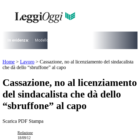
Vai
al
contenuto
I più cercati
Lorem ipsum dolor sit amet consectetur
Lorem ipsum dolor sit amet consectetur
In evidenza:
Modello 730
Pensioni
Cuneo fiscale
rottamazione cartel
I più cercati
Home
>
Lavoro
>
Cassazione, no al licenziamento del sindacalista
Lorem ipsum dolor sit amet consectetur
che dà dello “sbruffone” al capo
Lorem ipsum dolor sit amet consectetur
Cassazione, no al licenziamento
del sindacalista che dà dello
“sbruffone” al capo
Scarica PDF
Stampa
Redazione
18/09/12