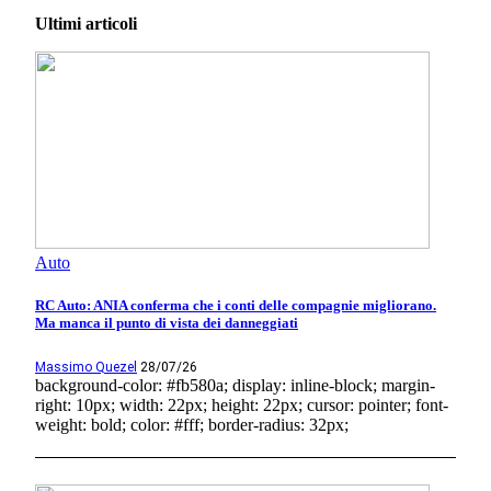
Ultimi articoli
Auto
RC Auto: ANIA conferma che i conti delle compagnie migliorano.
Ma manca il punto di vista dei danneggiati
Massimo Quezel
28/07/26
background-color: #fb580a; display: inline-block; margin-
right: 10px; width: 22px; height: 22px; cursor: pointer; font-
weight: bold; color: #fff; border-radius: 32px;