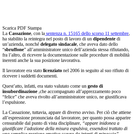
Scarica PDF
Stampa
La
Cassazione
, con la
sentenza n. 15165 dello scorso 11 settembre
,
ha stabilito la reintegra nel posto di lavoro di un
dipendente
di
un’azienda, nonché
delegato sindacale
, che aveva dato dello
“
sbruffone
” all’amministratore unico dell’azienda stessa rifiutando,
fra l’altro, di ricevere la documentazione sulle procedure di mobilità
inerenti anche la sua posizione lavorativa.
Il lavoratore era stato
licenziato
nel 2006 in seguito al suo rifiuto di
ricevere i suddetti documenti.
Quest’atto, infatti, era stato valutato come un
gesto di
insubordinazione
,che accompagnato all’apprezzamento poco
“felice” che aveva rivolto all’amministratore unico, ne giustificava
l’espulsione.
La Cassazione, tuttavia, appare di diverso avviso. Per ciò che attiene
all’espressione pronunciata dal lavoratore, per quanto possa apparire
censurabile dal punto di vista disciplinare,
“appare inidonea a
giustificare l’adozione della misura espulsiva, essendosi trattato di
una semplice reazione emotiva scevra da intenti di minaccia”
.