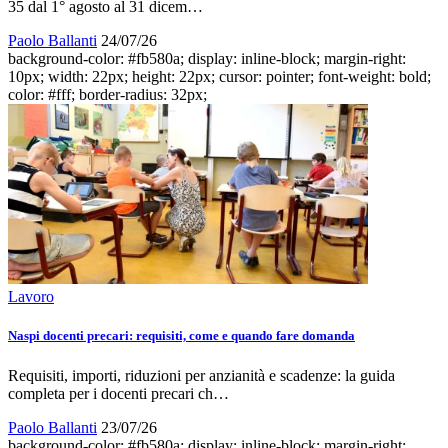
35 dal 1° agosto al 31 dicem…
Paolo Ballanti
24/07/26
background-color: #fb580a; display: inline-block; margin-right:
10px; width: 22px; height: 22px; cursor: pointer; font-weight: bold;
color: #fff; border-radius: 32px;
Lavoro
Naspi docenti precari: requisiti, come e quando fare domanda
Requisiti, importi, riduzioni per anzianità e scadenze: la guida
completa per i docenti precari ch…
Paolo Ballanti
23/07/26
background-color: #fb580a; display: inline-block; margin-right: