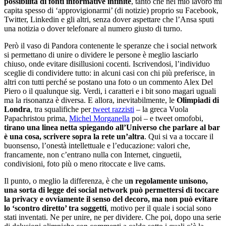
possibilità di fonti informative infinite
, tanto che nel mio lavoro mi
capita spesso di ‘approvigionarmi’ (di notizie) proprio su Facebook,
Twitter, Linkedin e gli altri, senza dover aspettare che l’Ansa sputi
una notizia o dover telefonare al numero giusto di turno.
Però il vaso di Pandora contenente le speranze che i social network
si permettano di unire o dividere le persone è meglio lasciarlo
chiuso, onde evitare disillusioni cocenti. Iscrivendosi, l’individuo
sceglie di condividere tutto: in alcuni casi con chi più preferisce, in
altri con tutti perché se postano una foto o un commento Alex Del
Piero o il qualunque sig. Verdi, i caratteri e i bit sono magari uguali
ma la risonanza è diversa. E allora, inevitabilmente, le
Olimpiadi di
Londra
, tra squalifiche per
tweet razzisti
– la greca Vuola
Papachristou prima,
Michel Morganella
poi – e tweet omofobi,
tirano una linea netta spiegando all’Universo che parlare al bar
è una cosa, scrivere sopra la rete un’altra
. Qui si va a toccare il
buonsenso, l’onestà intellettuale e l’educazione: valori che,
francamente, non c’entrano nulla con Internet, cinguetii,
condivisioni, foto più o meno ritoccate e live cams.
Il punto, o meglio la differenza, è che u
n regolamente unisono,
una sorta di legge dei social network può permettersi di toccare
la privacy e ovviamente il senso del decoro, ma non può evitare
lo ‘scontro diretto’ tra soggetti
, motivo per il quale i social sono
stati inventati. Ne per unire, ne per dividere. Che poi, dopo una serie