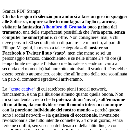
Scarica PDF
Stampa
Chi ha bisogno di silenzio può andarsi a fare un giro in spiaggia
alle 8 di sera, oppure salire in montagna a luglio o, ancora,
visitare la fantastica
Alhambra di Granada
poco prima del
tramonto
, una delle stupefacenti possibilità che l’aria aperta,
senza
computer ne smartphone
, ci offre. Non consiglierei mai, a chi
deve pensarci 30 secondi prima di parlare – e mi metto, al pari di
Filippo Magnini, in mezzo a tale categoria – di p
ostare su
Facebook o Twitter il suo ‘stato’
, men che meno se sei un
personaggio famoso, chiacchierato, e se nelle ultime 24-48 ore (il
tempo limite nel quale l’italiano medio sale e scende sul carro a
seconda del momento) hai pure ottenuto risultati scadenti. Dovrebbe
essere persino automatico, capire che all’interno della rete sconfinata
un paio di commenti sgradevoli arriveranno.
La “
gente cattiva
” di cui sarebbero pieni i social network,
francamente, è una pia illusione almeno quanto quella buona. Non
mi si fraintenda: credo che la
potenza di un ‘invio’, sull’emozione
di un attimo, da condividere con il mondo intero o comunque
con la porzione individuale del nostro mondo
– perché questo
sono i social network – sia
qualcosa di eccezionale
, invenzione
rivoluzionaria che tutto intende connettere, 24 ore al giorno, senza
ferie ne confini, senza senso del denaro o della latitudine, e con