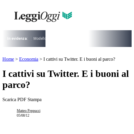
Vai
al
contenuto
I più cercati
Lorem ipsum dolor sit amet consectetur
Lorem ipsum dolor sit amet consectetur
In evidenza:
Modello 730
Pensioni
Cuneo fiscale
rottamazione cartel
I più cercati
Home
>
Economia
>
I cattivi su Twitter. E i buoni al parco?
Lorem ipsum dolor sit amet consectetur
Lorem ipsum dolor sit amet consectetur
I cattivi su Twitter. E i buoni al
parco?
Scarica PDF
Stampa
Matteo Peppucci
05/08/12