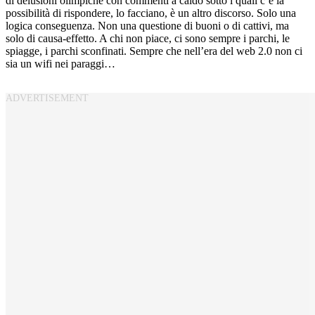
di delusioni olimpiche con commenti a caldo sotto i quali c’è la
possibilità di rispondere, lo facciano, è un altro discorso. Solo una
logica conseguenza. Non una questione di buoni o di cattivi, ma
solo di causa-effetto. A chi non piace, ci sono sempre i parchi, le
spiagge, i parchi sconfinati. Sempre che nell’era del web 2.0 non ci
sia un wifi nei paraggi…