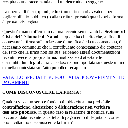
recapitato una raccomandata ad un determinato soggetto.
La querela di falso, quindi, è lo strumento di cui avvalersi per
togliere all’atto pubblico (o alla scrittura privata) qualsivoglia forma
di prova privilegiata.
Questo è quanto affermato da una recente sentenza della
Sezione VI
Civile del Tribunale di Napoli
la quale ha chiarito che, al fine di
contestare la firma sulla relazione di notifica della raccomandata, è
necessario comunque che il contribuente contestatario dia contezza
del fatto che la firma non sia sua, esibendo altresì documentazioni
recanti invece la propria firma, finalizzate ad attestare le
dissimilitudini di grafia tra la sottoscrizione riportata su queste ultime
e quella contestata sull’atto pubblico recapitato.
VAI ALLO SPECIALE SU EQUITALIA: PROVVEDIMENTI E
PAGAMENTI
COME DISCONOSCERE LA FIRMA?
Qualora vi sia un serio e fondato dubbio circa una probabile
contraffazione, alterazione o dichiarazione non veritiera
dell’atto pubblico
, in questo caso la relazione di notifica sulla
raccomandata recante la cartella di pagamento di Equitalia, come
può il cittadino disconoscerne la firma?