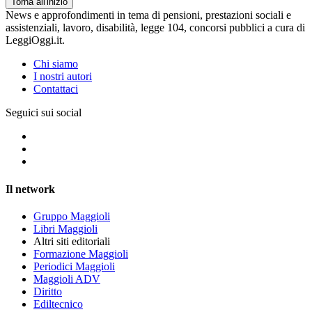
Torna all'inizio
News e approfondimenti in tema di pensioni, prestazioni sociali e
assistenziali, lavoro, disabilità, legge 104, concorsi pubblici a cura di
LeggiOggi.it.
Chi siamo
I nostri autori
Contattaci
Seguici sui social
Il network
Gruppo Maggioli
Libri Maggioli
Altri siti editoriali
Formazione Maggioli
Periodici Maggioli
Maggioli ADV
Diritto
Ediltecnico