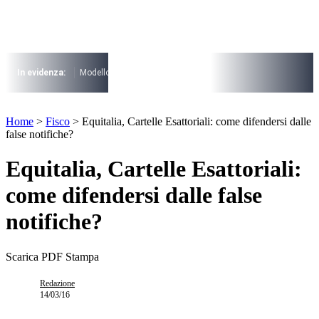
Vai
al
contenuto
I più cercati
Lorem ipsum dolor sit amet consectetur
In evidenza:
Modello 730
Pensioni
Cuneo fiscale
rottamazione cartel
Lorem ipsum dolor sit amet consectetur
I più cercati
Home
>
Fisco
>
Equitalia, Cartelle Esattoriali: come difendersi dalle
Lorem ipsum dolor sit amet consectetur
false notifiche?
Lorem ipsum dolor sit amet consectetur
Equitalia, Cartelle Esattoriali:
come difendersi dalle false
notifiche?
Scarica PDF
Stampa
Redazione
14/03/16