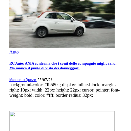
Auto
RC Auto: ANIA conferma che i conti delle compagnie migliorano.
Ma manca il punto di vista dei danneggiati
Massimo Quezel
28/07/26
background-color: #fb580a; display: inline-block; margin-
right: 10px; width: 22px; height: 22px; cursor: pointer; font-
weight: bold; color: #fff; border-radius: 32px;