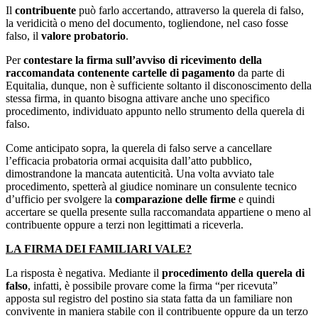
Il
contribuente
può farlo accertando, attraverso la querela di falso,
la veridicità o meno del documento, togliendone, nel caso fosse
falso, il
valore probatorio
.
Per
contestare la firma sull’avviso di ricevimento della
raccomandata contenente cartelle di pagamento
da parte di
Equitalia, dunque, non è sufficiente soltanto il disconoscimento della
stessa firma, in quanto bisogna attivare anche uno specifico
procedimento, individuato appunto nello strumento della querela di
falso.
Come anticipato sopra, la querela di falso serve a cancellare
l’efficacia probatoria ormai acquisita dall’atto pubblico,
dimostrandone la mancata autenticità. Una volta avviato tale
procedimento, spetterà al giudice nominare un consulente tecnico
d’ufficio per svolgere la
comparazione delle firme
e quindi
accertare se quella presente sulla raccomandata appartiene o meno al
contribuente oppure a terzi non legittimati a riceverla.
LA FIRMA DEI FAMILIARI VALE?
La risposta è negativa. Mediante il
procedimento della querela di
falso
, infatti, è possibile provare come la firma “per ricevuta”
apposta sul registro del postino sia stata fatta da un familiare non
convivente in maniera stabile con il contribuente oppure da un terzo