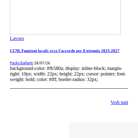
Lavoro
CCNL Funzioni locali: ecco l’accordo per il triennio 2025-2027
Paolo Ballanti
28/07/26
background-color: #fb580a; display: inline-block; margin-
right: 10px; width: 22px; height: 22px; cursor: pointer; font-
weight: bold; color: #fff; border-radius: 32px;
Vedi tutti