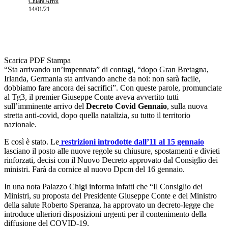
Chiara Arroi
14/01/21
Scarica PDF
Stampa
“Sta arrivando un’impennata” di contagi, “dopo Gran Bretagna,
Irlanda, Germania sta arrivando anche da noi: non sarà facile,
dobbiamo fare ancora dei sacrifici”. Con queste parole, promunciate
al Tg3, il premier Giuseppe Conte aveva avvertito tutti
sull’imminente arrivo del
Decreto Covid Gennaio
, sulla nuova
stretta anti-covid, dopo quella natalizia, su tutto il territorio
nazionale.
E così è stato. Le
restrizioni introdotte dall’11 al 15 gennaio
lasciano il posto alle nuove regole su chiusure, spostamenti e divieti
rinforzati, decisi con il Nuovo Decreto approvato dal Consiglio dei
ministri. Farà da cornice al nuovo Dpcm del 16 gennaio.
In una nota Palazzo Chigi informa infatti che “Il Consiglio dei
Ministri, su proposta del Presidente Giuseppe Conte e del Ministro
della salute Roberto Speranza, ha approvato un decreto-legge che
introduce ulteriori disposizioni urgenti per il contenimento della
diffusione del COVID-19.