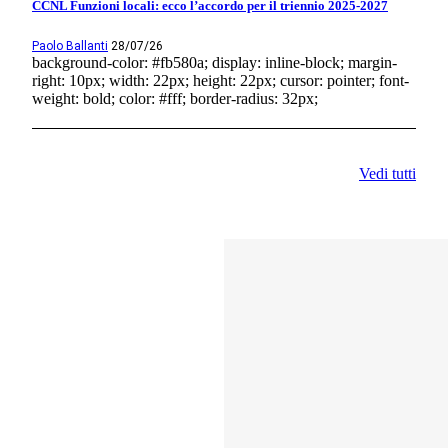
CCNL Funzioni locali: ecco l’accordo per il triennio 2025-2027
Paolo Ballanti
28/07/26
background-color: #fb580a; display: inline-block; margin-
right: 10px; width: 22px; height: 22px; cursor: pointer; font-
weight: bold; color: #fff; border-radius: 32px;
Vedi tutti