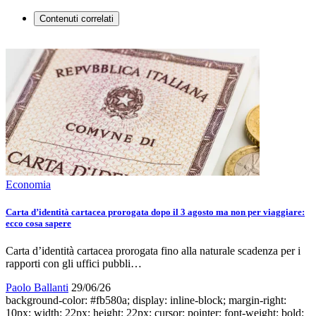
Contenuti correlati
Economia
Carta d’identità cartacea prorogata dopo il 3 agosto ma non per viaggiare:
ecco cosa sapere
Carta d’identità cartacea prorogata fino alla naturale scadenza per i
rapporti con gli uffici pubbli…
Paolo Ballanti
29/06/26
background-color: #fb580a; display: inline-block; margin-right:
10px; width: 22px; height: 22px; cursor: pointer; font-weight: bold;