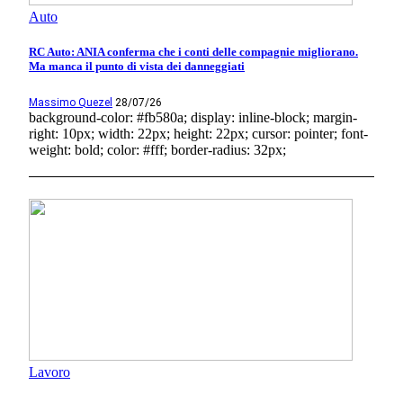
Auto
RC Auto: ANIA conferma che i conti delle compagnie migliorano.
Ma manca il punto di vista dei danneggiati
Massimo Quezel
28/07/26
background-color: #fb580a; display: inline-block; margin-
right: 10px; width: 22px; height: 22px; cursor: pointer; font-
weight: bold; color: #fff; border-radius: 32px;
Lavoro