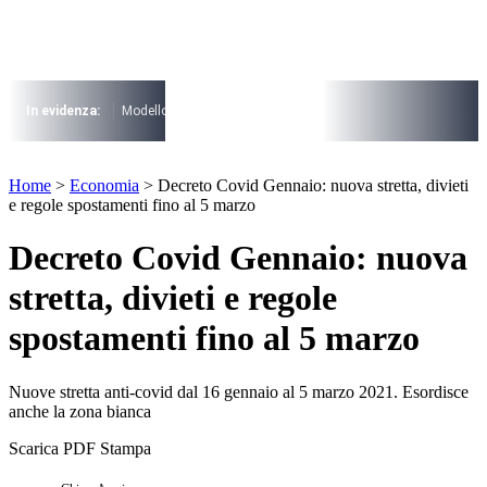
Vai
al
contenuto
I più cercati
Lorem ipsum dolor sit amet consectetur
In evidenza:
Modello 730
Pensioni
Cuneo fiscale
rottamazione cartel
Lorem ipsum dolor sit amet consectetur
I più cercati
Home
>
Economia
>
Decreto Covid Gennaio: nuova stretta, divieti
Lorem ipsum dolor sit amet consectetur
e regole spostamenti fino al 5 marzo
Lorem ipsum dolor sit amet consectetur
Decreto Covid Gennaio: nuova
stretta, divieti e regole
spostamenti fino al 5 marzo
Nuove stretta anti-covid dal 16 gennaio al 5 marzo 2021. Esordisce
anche la zona bianca
Scarica PDF
Stampa