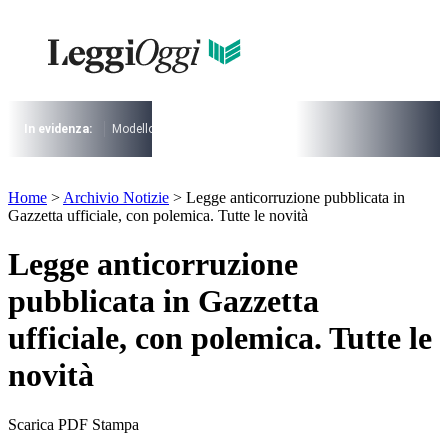
Vai
al
contenuto
I più cercati
Lorem ipsum dolor sit amet consectetur
Lorem ipsum dolor sit amet consectetur
In evidenza:
Modello 730
Pensioni
Cuneo fiscale
rottamazione cartel
I più cercati
Home
>
Archivio Notizie
>
Legge anticorruzione pubblicata in
Lorem ipsum dolor sit amet consectetur
Gazzetta ufficiale, con polemica. Tutte le novità
Lorem ipsum dolor sit amet consectetur
Legge anticorruzione
pubblicata in Gazzetta
ufficiale, con polemica. Tutte le
novità
Scarica PDF
Stampa