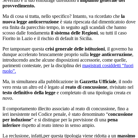
Severino e il suo entourage difendono
l’impianto generale del
provvedimento.
Ma di cosa si tratta, nello specifico? Intanto, va ricordato che
la
nuova legge anticorruzione
è stata ripescata dal dimenticatoio dove
era finita da parecchio tempo, in seguito agli scandali che hanno
scosso dalle fondamenta
il sistema delle Regioni
, su tutti il caso
Fiorito in Lazio e il rischio di default in Sicilia.
Per tamponare questa
crisi generale delle istituzioni
, il governo ha
dunque accelerato bruscamente proprio sulla
legge anticorruzione
,
introducendo anche alcune disposizioni accessorie, come quelle,
parimenti contestate, per la disciplina dei
magistrati cosiddetti “fuori
ruolo”.
Ma, in simultanea alla pubblicazione in
Gazzetta Ufficiale
, il nodo
vero resta un altro ed è legato al
reato di concussione
, rivisitato nel
testo definitivo della legge
e completato di una tipologia creata
ex
novo
.
Il comportamento illecito associato al reato di concussione, fino a
ieri inesistente nel Codice penale, è stato denominato “
concussione
per induzione
” e si distingue per la previsione di una
pena
inferiore
rispetto al reato inteso in senso ampio.
La reclusione, infatti,per questa tipologia viene ridotta a un
massimo