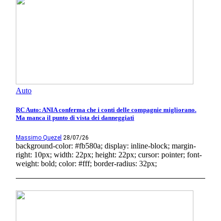
Auto
RC Auto: ANIA conferma che i conti delle compagnie migliorano.
Ma manca il punto di vista dei danneggiati
Massimo Quezel
28/07/26
background-color: #fb580a; display: inline-block; margin-
right: 10px; width: 22px; height: 22px; cursor: pointer; font-
weight: bold; color: #fff; border-radius: 32px;