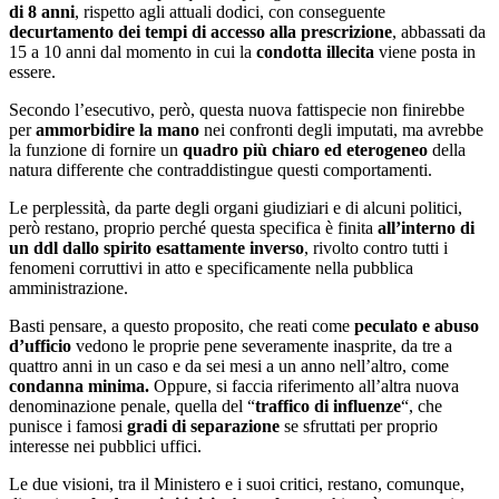
di 8 anni
, rispetto agli attuali dodici, con conseguente
decurtamento dei tempi di accesso alla prescrizione
, abbassati da
15 a 10 anni dal momento in cui la
condotta illecita
viene posta in
essere.
Secondo l’esecutivo, però, questa nuova fattispecie non finirebbe
per
ammorbidire la mano
nei confronti degli imputati, ma avrebbe
la funzione di fornire un
quadro più chiaro ed eterogeneo
della
natura differente che contraddistingue questi comportamenti.
Le perplessità, da parte degli organi giudiziari e di alcuni politici,
però restano, proprio perché questa specifica è finita
all’interno di
un ddl dallo spirito esattamente inverso
, rivolto contro tutti i
fenomeni corruttivi in atto e specificamente nella pubblica
amministrazione.
Basti pensare, a questo proposito, che reati come
peculato e abuso
d’ufficio
vedono le proprie pene severamente inasprite, da tre a
quattro anni in un caso e da sei mesi a un anno nell’altro, come
condanna minima.
Oppure, si faccia riferimento all’altra nuova
denominazione penale, quella del “
traffico di influenze
“, che
punisce i famosi
gradi di separazione
se sfruttati per proprio
interesse nei pubblici uffici.
Le due visioni, tra il Ministero e i suoi critici, restano, comunque,