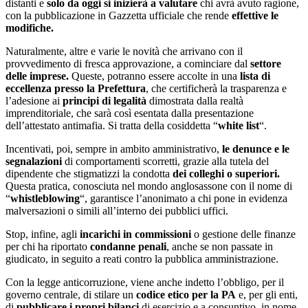
distanti e
solo da oggi si inizierà a valutare
chi avrà avuto ragione,
con la pubblicazione in Gazzetta ufficiale che rende
effettive le
modifiche.
Naturalmente, altre e varie le novità che arrivano con il
provvedimento di fresca approvazione, a cominciare dal
settore
delle imprese.
Queste, potranno essere accolte in una
lista di
eccellenza presso la Prefettura
, che certificherà la trasparenza e
l’adesione ai
principi di legalità
dimostrata dalla realtà
imprenditoriale, che sarà così esentata dalla presentazione
dell’attestato antimafia. Si tratta della cosiddetta “
white list
“.
Incentivati, poi, sempre in ambito amministrativo,
le denunce e le
segnalazioni
di comportamenti scorretti, grazie alla tutela del
dipendente che stigmatizzi la condotta
dei colleghi o superiori.
Questa pratica, conosciuta nel mondo anglosassone con il nome di
“
whistleblowing
“, garantisce l’anonimato a chi pone in evidenza
malversazioni o simili all’interno dei pubblici uffici.
Stop, infine, agli
incarichi in commissioni
o gestione delle finanze
per chi ha riportato
condanne penali
, anche se non passate in
giudicato, in seguito a reati contro la pubblica amministrazione.
Con la legge anticorruzione, viene anche indetto l’obbligo, per il
governo centrale, di stilare un
codice etico per la PA
e, per gli enti,
di
pubblicare i propri bilanci
di esercizio e a consuntivo, in nome