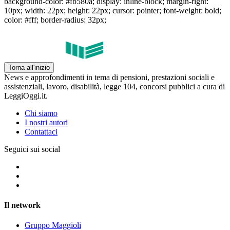
background-color: #fb580a; display: inline-block; margin-right:
10px; width: 22px; height: 22px; cursor: pointer; font-weight: bold;
color: #fff; border-radius: 32px;
Torna all'inizio
News e approfondimenti in tema di pensioni, prestazioni sociali e
assistenziali, lavoro, disabilità, legge 104, concorsi pubblici a cura di
LeggiOggi.it.
Chi siamo
I nostri autori
Contattaci
Seguici sui social
Il network
Gruppo Maggioli