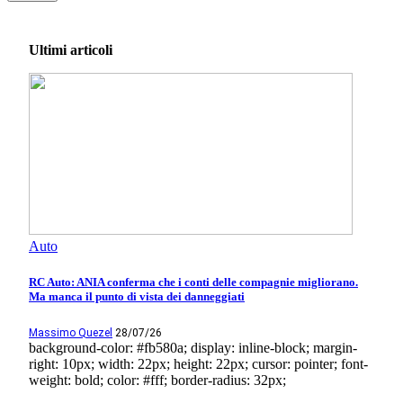
Ultimi articoli
Auto
RC Auto: ANIA conferma che i conti delle compagnie migliorano.
Ma manca il punto di vista dei danneggiati
Massimo Quezel
28/07/26
background-color: #fb580a; display: inline-block; margin-
right: 10px; width: 22px; height: 22px; cursor: pointer; font-
weight: bold; color: #fff; border-radius: 32px;