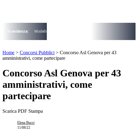
Vai
al
contenuto
I più cercati
Lorem ipsum dolor sit amet consectetur
In evidenza:
Modello 730
Pensioni
Cuneo fiscale
rottamazione cartel
Lorem ipsum dolor sit amet consectetur
I più cercati
Home
>
Concorsi Pubblici
>
Concorso Asl Genova per 43
Lorem ipsum dolor sit amet consectetur
amministrativi, come partecipare
Lorem ipsum dolor sit amet consectetur
Concorso Asl Genova per 43
amministrativi, come
partecipare
Scarica PDF
Stampa
Elena Bucci
11/08/22