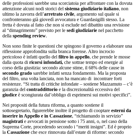
delle professioni sarebbe una scorciatoia per affrontare con la dovuta
attenzione alcuni nodi storici del
sistema giudiziario italiano
, non
ultimo la zavorra dell’
arretrato civile
, argomento sul quale si
confronteranno già giovedì avvocatura e Guardasigilli stesso. La
fretta è dovuta al fatto che non si esclude nel dibattito una revisione
al “dimagrimento” previsto per le
sedi giudiziarie
nel pacchetto
della
spending review
.
Non sono finite le questioni che spingono il governo a elaborare una
riflessione approfondita sulla branca forense. Altro incrocio
pericoloso è infatti quello del
filtro in appello
, che prende le mosse
dalla quota di
ricorsi infondati,
che sottrae tempo ed energie al
corso della giustizia: secondo alcune stime, il 68% delle cause in
secondo grado
sarebbe infatti senza fondamento. Ma la proposta
del filtro, una volta lanciata, non ha mancato di incontrare forti
resistenze. “Si tratta di critiche infondate – sostiene Mazzamuto – c’è
garanzia del
contraddittorio
e la discrezionalità eccessiva del
giudice
è scongiurata dal’obbligo di esprimersi sui motivi specifici”.
Nei propositi della futura riforma, a quanto sostiene il
sottosegretario, figurerebbe inoltre il progetto di cooptare
esterni da
inserire in Appello e in Cassazione
, “richiamando in servizio”
magistrati
e avvocati in pensione sotto i 75 anni, o, nel caso della
Suprema Corte, procedendo secondo i “meriti insigni”. Ed è proprio
la
Cassazione
che esce rinnovata dall’estate di riforme: secondo