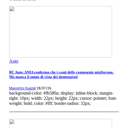
Auto
RC Auto: ANIA conferma che i conti delle compagnie migliorano.
Ma manca il punto di vista dei danneggiati
Massimo Quezel
28/07/26
background-color: #fb580a; display: inline-block; margin-
right: 10px; width: 22px; height: 22px; cursor: pointer; font-
weight: bold; color: #fff; border-radius: 32px;