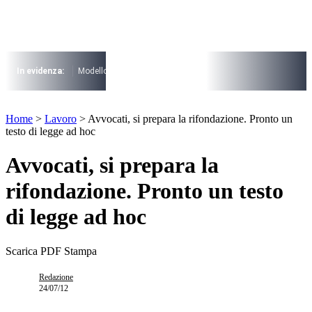
Vai
al
contenuto
I più cercati
Lorem ipsum dolor sit amet consectetur
In evidenza:
Modello 730
Pensioni
Cuneo fiscale
rottamazione cartel
Lorem ipsum dolor sit amet consectetur
I più cercati
Home
>
Lavoro
>
Avvocati, si prepara la rifondazione. Pronto un
Lorem ipsum dolor sit amet consectetur
testo di legge ad hoc
Lorem ipsum dolor sit amet consectetur
Avvocati, si prepara la
rifondazione. Pronto un testo
di legge ad hoc
Scarica PDF
Stampa
Redazione
24/07/12