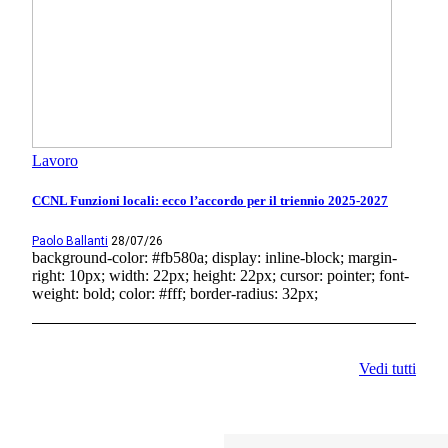
Lavoro
CCNL Funzioni locali: ecco l’accordo per il triennio 2025-2027
Paolo Ballanti
28/07/26
background-color: #fb580a; display: inline-block; margin-
right: 10px; width: 22px; height: 22px; cursor: pointer; font-
weight: bold; color: #fff; border-radius: 32px;
Vedi tutti