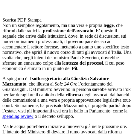
Scarica PDF
Stampa
Non un semplice regolamento, ma una vera e propria
legge
, che
riformi dalle radici la
professione dell’avvocato
. E’ questo il
segnale che arriva dalle istituzioni, dove, in sede di discussioni sui
nuovi ordinamenti professionali, il governo pare deciso ad
accontentare il settore forense, mettendo a punto uno specifico testo
normativo, che aprirà il nuovo corso di tutti gli avvocati d’Italia. Una
svolta che, negli intenti del ministro Paola Severino, dovrebbe
sferrare un ennesimo colpo alla
lentezza dei processi
, il cui peso
economico è stimato in un punto del
Pil
.
A spiegarlo è il
sottosegretario alla Giustizia Salvatore
Mazzamuto
, che illustra al
Sole 24 Ore
l’orientamento del
Guardasigilli. Dal ministro Severino in persona sarebbe arrivato l’ok
per far deragliare il capitolo della
riforma
degli avvocati dai banchi
delle commissioni a una vera e propria approvazione legislativa tout-
court. Sicuramente, ha precisato Mazzamuto, il progetto partirà dopo
l’estate, visti gli importanti testi ora in ballo in Parlamento, come la
spending review
o il decreto sviluppo.
Ma le acqua potrebbero iniziare a muoversi già nelle prossime ore.
L’intento del Ministero di deviare il ramo avvocati dalla riforma