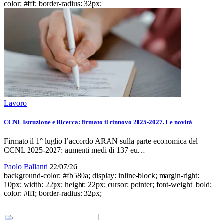
color: #fff; border-radius: 32px;
Lavoro
CCNL Istruzione e Ricerca: firmato il rinnovo 2025-2027. Le novità
Firmato il 1° luglio l’accordo ARAN sulla parte economica del
CCNL 2025-2027: aumenti medi di 137 eu…
Paolo Ballanti
22/07/26
background-color: #fb580a; display: inline-block; margin-right:
10px; width: 22px; height: 22px; cursor: pointer; font-weight: bold;
color: #fff; border-radius: 32px;