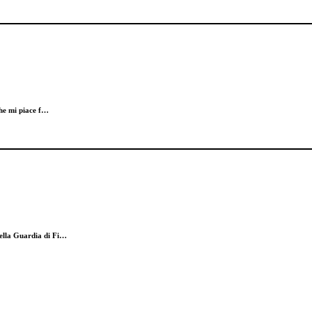
 che mi piace f…
della Guardia di Fi…