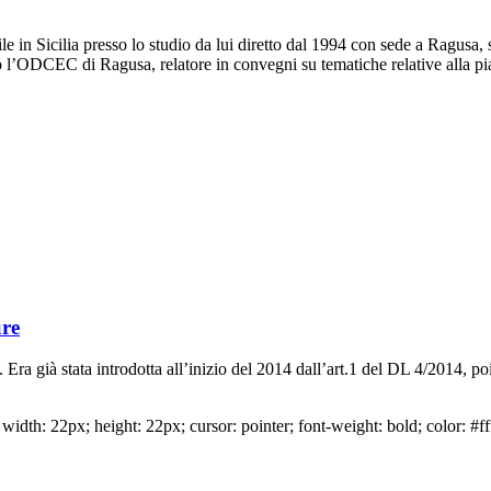
Concorso Ufficio del Processo
Concorso Ministero della Giustizia
e in Sicilia presso lo studio da lui diretto dal 1994 con sede a Ragusa, s
Concorso Miur
 l’ODCEC di Ragusa, relatore in convegni su tematiche relative alla pia
Concorso Polizia e Forze Armate
Concorso Scuola
Concorso Ufficio del Processo
ure
 Era già stata introdotta all’inizio del 2014 dall’art.1 del DL 4/2014, 
idth: 22px; height: 22px; cursor: pointer; font-weight: bold; color: #ff