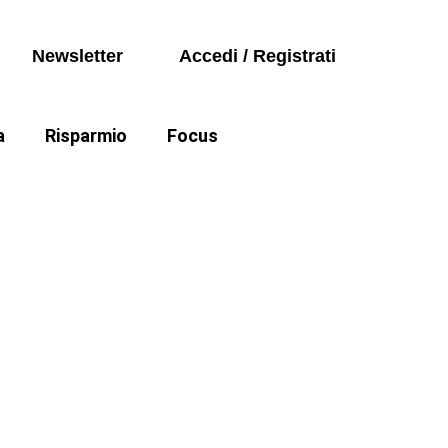
Seguici sui social
Auto
Newsletter
Accedi / Registrati
Politica
a
Risparmio
Focus
Auto
e cartelle esattoriali
Politica