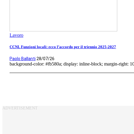
Lavoro
CCNL Funzioni locali: ecco l’accordo per il triennio 2025-2027
Paolo Ballanti
28/07/26
background-color: #fb580a; display: inline-block; margin-right: 10p