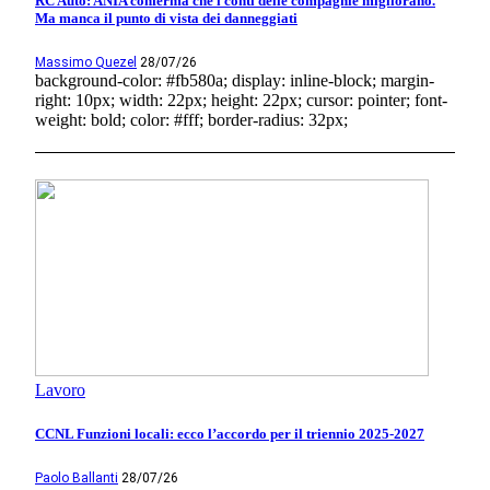
RC Auto: ANIA conferma che i conti delle compagnie migliorano.
Ma manca il punto di vista dei danneggiati
Massimo Quezel
28/07/26
background-color: #fb580a; display: inline-block; margin-
right: 10px; width: 22px; height: 22px; cursor: pointer; font-
weight: bold; color: #fff; border-radius: 32px;
Lavoro
CCNL Funzioni locali: ecco l’accordo per il triennio 2025-2027
Paolo Ballanti
28/07/26