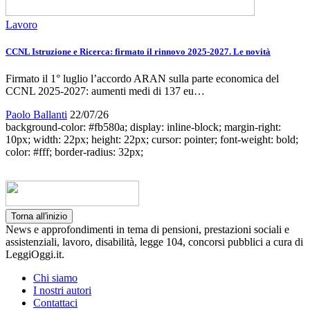
Lavoro
CCNL Istruzione e Ricerca: firmato il rinnovo 2025-2027. Le novità
Firmato il 1° luglio l’accordo ARAN sulla parte economica del
CCNL 2025-2027: aumenti medi di 137 eu…
Paolo Ballanti
22/07/26
background-color: #fb580a; display: inline-block; margin-right:
10px; width: 22px; height: 22px; cursor: pointer; font-weight: bold;
color: #fff; border-radius: 32px;
Torna all'inizio
News e approfondimenti in tema di pensioni, prestazioni sociali e
assistenziali, lavoro, disabilità, legge 104, concorsi pubblici a cura di
LeggiOggi.it.
Chi siamo
I nostri autori
Contattaci