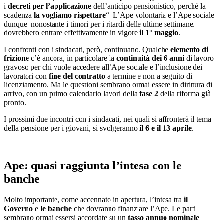
i
decreti per l’applicazione
dell’anticipo pensionistico, perché la
scadenza
la vogliamo rispettare
“. L’Ape volontaria e l’Ape sociale
dunque, nonostante i timori per i ritardi delle ultime settimane,
dovrebbero entrare effettivamente in vigore
il 1° maggio
.
I confronti con i sindacati, però, continuano. Qualche
elemento di
frizione
c’è ancora, in particolare la
continuità dei 6 anni
di lavoro
gravoso per chi vuole accedere all’Ape sociale e l’inclusione dei
lavoratori con
fine del contratto
a termine e non a seguito di
licenziamento. Ma le questioni sembrano ormai essere in dirittura di
arrivo, con un primo calendario lavori della
fase 2
della riforma già
pronto.
I prossimi due incontri con i sindacati, nei quali si affronterà il tema
della pensione per i giovani, si svolgeranno
il 6 e il 13 aprile
.
Ape: quasi raggiunta l’intesa con le
banche
Molto importante, come accennato in apertura, l’intesa tra
il
Governo
e
le banche
che dovranno finanziare l’Ape. Le parti
sembrano ormai essersi accordate su un
tasso annuo nominale