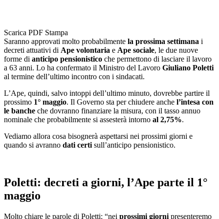
Scarica PDF
Stampa
Saranno approvati molto probabilmente
la prossima settimana
i
decreti attuativi di
Ape volontaria
e
Ape sociale
, le due nuove
forme di
anticipo pensionistico
che permettono di lasciare il lavoro
a 63 anni. Lo ha confermato il Ministro del Lavoro
Giuliano Poletti
al termine dell’ultimo incontro con i sindacati.
L’Ape, quindi, salvo intoppi dell’ultimo minuto, dovrebbe partire il
prossimo
1° maggio
. Il Governo sta per chiudere anche
l’intesa con
le banche
che dovranno finanziare la misura, con il tasso annuo
nominale che probabilmente si assesterà intorno
al 2,75%
.
Vediamo allora cosa bisognerà aspettarsi nei prossimi giorni e
quando si avranno
dati certi
sull’anticipo pensionistico.
Poletti: decreti a giorni, l’Ape parte il 1°
maggio
Molto chiare le parole di Poletti: “nei
prossimi giorni
presenteremo