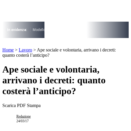
Vai
al
contenuto
I più cercati
Lorem ipsum dolor sit amet consectetur
In evidenza:
Modello 730
Pensioni
Cuneo fiscale
rottamazione cartel
Lorem ipsum dolor sit amet consectetur
I più cercati
Home
>
Lavoro
>
Ape sociale e volontaria, arrivano i decreti:
Lorem ipsum dolor sit amet consectetur
quanto costerà l’anticipo?
Lorem ipsum dolor sit amet consectetur
Ape sociale e volontaria,
arrivano i decreti: quanto
costerà l’anticipo?
Scarica PDF
Stampa
Redazione
24/03/17