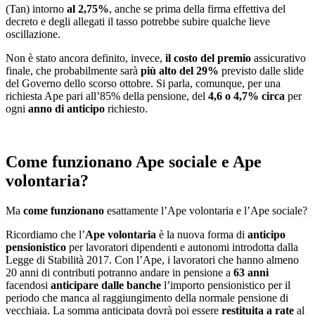
(Tan) intorno
al 2,75%
, anche se prima della firma effettiva del
decreto e degli allegati il tasso potrebbe subire qualche lieve
oscillazione.
Non è stato ancora definito, invece,
il costo del premio
assicurativo
finale, che probabilmente sarà
più alto del 29%
previsto dalle slide
del Governo dello scorso ottobre. Si parla, comunque, per una
richiesta Ape pari all’85% della pensione, del
4,6 o 4,7% circa
per
ogni
anno di anticipo
richiesto.
Come funzionano Ape sociale e Ape
volontaria?
Ma
come funzionano
esattamente l’Ape volontaria e l’Ape sociale?
Ricordiamo che l’
Ape volontaria
è la nuova forma di
anticipo
pensionistico
per lavoratori dipendenti e autonomi introdotta dalla
Legge di Stabilità 2017. Con l’Ape, i lavoratori che hanno almeno
20 anni di contributi potranno andare in pensione a
63 anni
facendosi
anticipare dalle banche
l’importo pensionistico per il
periodo che manca al raggiungimento della normale pensione di
vecchiaia. La somma anticipata dovrà poi essere
restituita a rate
al