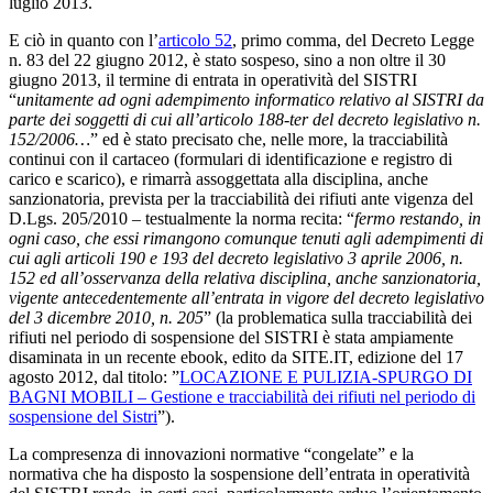
luglio 2013.
E ciò in quanto con l’
articolo 52
, primo comma, del Decreto Legge
n. 83 del 22 giugno 2012, è stato sospeso, sino a non oltre il 30
giugno 2013, il termine di entrata in operatività del SISTRI
“
unitamente ad ogni adempimento informatico relativo al SISTRI da
parte dei soggetti di cui all’articolo 188-ter del decreto legislativo n.
152/2006…
” ed è stato precisato che, nelle more, la tracciabilità
continui con il cartaceo (formulari di identificazione e registro di
carico e scarico), e rimarrà assoggettata alla disciplina, anche
sanzionatoria, prevista per la tracciabilità dei rifiuti ante vigenza del
D.Lgs. 205/2010 – testualmente la norma recita: “
fermo restando, in
ogni caso, che essi rimangono comunque tenuti agli adempimenti di
cui agli articoli 190 e 193 del decreto legislativo 3 aprile 2006, n.
152 ed all’osservanza della relativa disciplina, anche sanzionatoria,
vigente antecedentemente all’entrata in vigore del decreto legislativo
del 3 dicembre 2010, n. 205
” (la problematica sulla tracciabilità dei
rifiuti nel periodo di sospensione del SISTRI è stata ampiamente
disaminata in un recente ebook, edito da SITE.IT, edizione del 17
agosto 2012, dal titolo: ”
LOCAZIONE E PULIZIA-SPURGO DI
BAGNI MOBILI – Gestione e tracciabilità dei rifiuti nel periodo di
sospensione del Sistri
”).
La compresenza di innovazioni normative “congelate” e la
normativa che ha disposto la sospensione dell’entrata in operatività