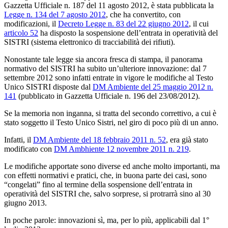
Gazzetta Ufficiale n. 187 del 11 agosto 2012, è stata pubblicata la
Legge n. 134 del 7 agosto 2012
, che ha convertito, con
modificazioni, il
Decreto Legge n. 83 del 22 giugno 2012
, il cui
articolo 52
ha disposto la sospensione dell’entrata in operatività del
SISTRI (sistema elettronico di tracciabilità dei rifiuti).
Nonostante tale legge sia ancora fresca di stampa, il panorama
normativo del SISTRI ha subito un’ulteriore innovazione: dal 7
settembre 2012 sono infatti entrate in vigore le modifiche al Testo
Unico SISTRI disposte dal
DM Ambiente del 25 maggio 2012 n.
141
(pubblicato in Gazzetta Ufficiale n. 196 del 23/08/2012).
Se la memoria non inganna, si tratta del secondo correttivo, a cui è
stato soggetto il Testo Unico Sistri, nel giro di poco più di un anno.
Infatti, il
DM Ambiente del 18 febbraio 2011 n. 52
, era già stato
modificato con
DM Ambhiente 12 novembre 2011 n. 219
.
Le modifiche apportate sono diverse ed anche molto importanti, ma
con effetti normativi e pratici, che, in buona parte dei casi, sono
“congelati” fino al termine della sospensione dell’entrata in
operatività del SISTRI che, salvo sorprese, si protrarrà sino al 30
giugno 2013.
In poche parole: innovazioni sì, ma, per lo più, applicabili dal 1°