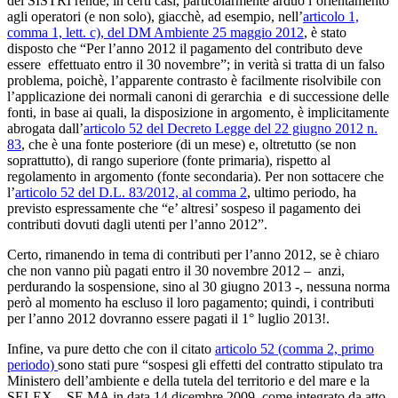
del SISTRI rende, in certi casi, particolarmente arduo l’orientamento
agli operatori (e non solo), giacchè, ad esempio, nell’
articolo 1,
comma 1, lett. c), del DM Ambiente 25 maggio 2012
, è stato
disposto che “Per l’anno 2012 il pagamento del contributo deve
essere effettuato entro il 30 novembre”; in verità si tratta di un falso
problema, poichè, l’apparente contrasto è facilmente risolvibile con
l’applicazione dei normali canoni di gerarchia e di successione delle
fonti, in base ai quali, la disposizione in argomento, è implicitamente
abrogata dall’
articolo 52 del Decreto Legge del 22 giugno 2012 n.
83
, che è una fonte posteriore (di un mese) e, oltretutto (se non
soprattutto), di rango superiore (fonte primaria), rispetto al
regolamento in argomento (fonte secondaria). Per non sottacere che
l’
articolo 52 del D.L. 83/2012, al comma 2
, ultimo periodo, ha
previsto espressamente che “e’ altresi’ sospeso il pagamento dei
contributi dovuti dagli utenti per l’anno 2012”.
Certo, rimanendo in tema di contributi per l’anno 2012, se è chiaro
che non vanno più pagati entro il 30 novembre 2012 – anzi,
perdurando la sospensione, sino al 30 giugno 2013 -, nessuna norma
però al momento ha escluso il loro pagamento; quindi, i contributi
per l’anno 2012 dovranno essere pagati il 1° luglio 2013!.
Infine, va pure detto che con il citato
articolo 52 (comma 2, primo
periodo)
sono stati pure “sospesi gli effetti del contratto stipulato tra
Ministero dell’ambiente e della tutela del territorio e del mare e la
SELEX – SE.MA in data 14 dicembre 2009, come integrato da atto