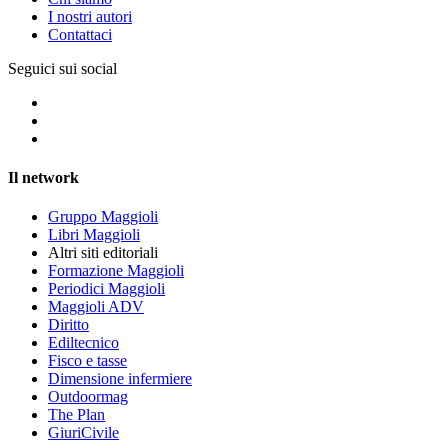
I nostri autori
Contattaci
Seguici sui social
Il network
Gruppo Maggioli
Libri Maggioli
Altri siti editoriali
Formazione Maggioli
Periodici Maggioli
Maggioli ADV
Diritto
Ediltecnico
Fisco e tasse
Dimensione infermiere
Outdoormag
The Plan
GiuriCivile