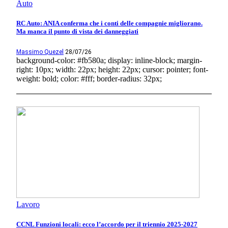
Auto
RC Auto: ANIA conferma che i conti delle compagnie migliorano.
Ma manca il punto di vista dei danneggiati
Massimo Quezel
28/07/26
background-color: #fb580a; display: inline-block; margin-
right: 10px; width: 22px; height: 22px; cursor: pointer; font-
weight: bold; color: #fff; border-radius: 32px;
Lavoro
CCNL Funzioni locali: ecco l’accordo per il triennio 2025-2027