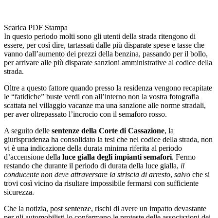
Scarica PDF
Stampa
In questo periodo molti sono gli utenti della strada ritengono di
essere, per così dire, tartassati dalle più disparate spese e tasse che
vanno dall’aumento dei prezzi della benzina, passando per il bollo,
per arrivare alle più disparate sanzioni amministrative al codice della
strada.
Oltre a questo fattore quando presso la residenza vengono recapitate
le “fatidiche” buste verdi con all’interno non la vostra fotografia
scattata nel villaggio vacanze ma una sanzione alle norme stradali,
per aver oltrepassato l’incrocio con il semaforo rosso.
A seguito delle
sentenze della Corte di Cassazione
, la
giurisprudenza ha consolidato la tesi che nel codice della strada, non
vi è una indicazione della durata minima riferita al periodo
d’accensione della
luce gialla degli impianti semafori
. Fermo
restando che durante il periodo di durata della luce gialla,
il
conducente non deve attraversare la striscia di arresto
,
salvo
che si
trovi così vicino da risultare impossibile fermarsi con sufficiente
sicurezza.
Che la notizia, post sentenze, rischi di avere un impatto devastante
per gli automobilisti lo confermano le proteste delle associazioni dei