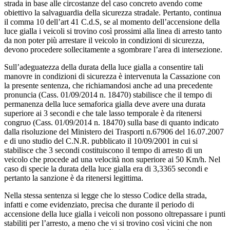
strada in base alle circostanze del caso concreto avendo come
obiettivo la salvaguardia della sicurezza stradale. Pertanto, continua
il comma 10 dell’art 41 C.d.S, se al momento dell’accensione della
luce gialla i veicoli si trovino così prossimi alla linea di arresto tanto
da non poter più arrestare il veicolo in condizioni di sicurezza,
devono procedere sollecitamente a sgombrare l’area di intersezione.
Sull’adeguatezza della durata della luce gialla a consentire tali
manovre in condizioni di sicurezza è intervenuta la Cassazione con
la presente sentenza, che richiamandosi anche ad una precedente
pronuncia (Cass. 01/09/2014 n. 18470) stabilisce che il tempo di
permanenza della luce semaforica gialla deve avere una durata
superiore ai 3 secondi e che tale lasso temporale è da ritenersi
congruo (Cass. 01/09/2014 n. 18470) sulla base di quanto indicato
dalla risoluzione del Ministero dei Trasporti n.67906 del 16.07.2007
e di uno studio del C.N.R. pubblicato il 10/09/2001 in cui si
stabilisce che 3 secondi costituiscono il tempo di arresto di un
veicolo che procede ad una velocità non superiore ai 50 Km/h. Nel
caso di specie la durata della luce gialla era di 3,3365 secondi e
pertanto la sanzione è da ritenersi legittima.
Nella stessa sentenza si legge che lo stesso Codice della strada,
infatti e come evidenziato, precisa che durante il periodo di
accensione della luce gialla i veicoli non possono oltrepassare i punti
stabiliti per l’arresto, a meno che vi si trovino così vicini che non