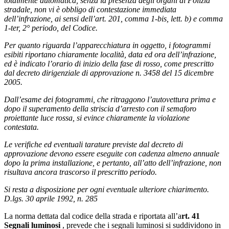
totalmente automatica, senza la presenza degli organi di Polizia
stradale, non vi è obbligo di contestazione immediata
dell’infrazione, ai sensi dell’art. 201, comma 1-bis, lett. b) e comma
1-ter, 2° periodo, del Codice.
Per quanto riguarda l’apparecchiatura in oggetto, i fotogrammi
esibiti riportano chiaramente località, data ed ora dell’infrazione,
ed è indicato l’orario di inizio della fase di rosso, come prescritto
dal decreto dirigenziale di approvazione n. 3458 del 15 dicembre
2005.
Dall’esame dei fotogrammi, che ritraggono l’autovettura prima e
dopo il superamento della striscia d’arresto con il semaforo
proiettante luce rossa, si evince chiaramente la violazione
contestata.
Le verifiche ed eventuali tarature previste dal decreto di
approvazione devono essere eseguite con cadenza almeno annuale
dopo la prima installazione, e pertanto, all’atto dell’infrazione, non
risultava ancora trascorso il prescritto periodo.
Si resta a disposizione per ogni eventuale ulteriore chiarimento.
D.lgs. 30 aprile 1992, n. 285
La norma dettata dal codice della strada e riportata all’a
rt. 41
Segnali luminosi
, prevede che i segnali luminosi si suddividono in