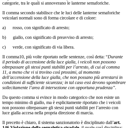
categorie, tra le quali si annoverano le lanterne semaforiche.
Il comma secondo stabilisce che le luci delle lanterne semaforiche
veicolari normali sono di forma circolare e di colore:
a) rosso, con significato di arresto;
b) giallo, con significato di preavviso di arresto;
c) verde, con significato di via libera.
Il comma10, più volte riportato nelle sentenze, così detta: “
Durante
il periodo di accensione della luce gialla, i veicoli non possono
oltrepassare gli stessi punti stabiliti per l’arresto, di cui al comma
11, a meno che vi si trovino così prossimi, al momento
dell’accensione della luce gialla, che non possano più arrestarsi in
condizioni di sufficiente sicurezza; in tal caso essi devono sgombrare
sollecitamente l’area di intersezione con opportuna prudenza”.
Da questo comma si evince in modo categorico che non esiste un
tempo minimo di giallo, ma è esplicitamente riportato che i veicoli
non possono oltrepassare gli stessi punti stabiliti per l’arresto con
luce gialla accesa nella propria direzione di marcia.
Il precetto è chiaro, il sistema sanzionatorio è disciplinato dall’
art.
146 Violazione della segnaletica stradale,
il quale così disciplina: