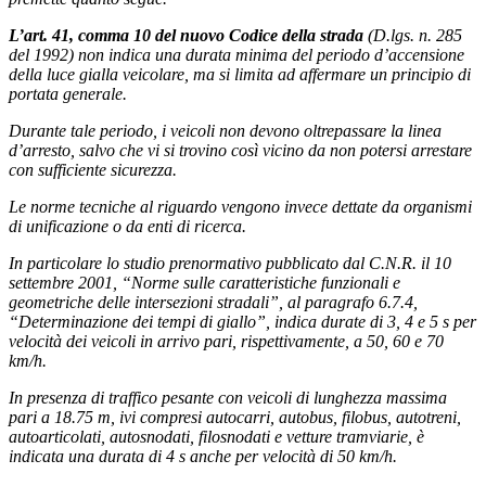
L’art. 41, comma 10 del nuovo Codice della strada
(D.lgs. n. 285
del 1992) non indica una durata minima del periodo d’accensione
della luce gialla veicolare, ma si limita ad affermare un principio di
portata generale.
Durante tale periodo, i veicoli non devono oltrepassare la linea
d’arresto, salvo che vi si trovino così vicino da non potersi arrestare
con sufficiente sicurezza.
Le norme tecniche al riguardo vengono invece dettate da organismi
di unificazione o da enti di ricerca.
In particolare lo studio prenormativo pubblicato dal C.N.R. il 10
settembre 2001, “Norme sulle caratteristiche funzionali e
geometriche delle intersezioni stradali”, al paragrafo 6.7.4,
“Determinazione dei tempi di giallo”, indica durate di 3, 4 e 5 s per
velocità dei veicoli in arrivo pari, rispettivamente, a 50, 60 e 70
km/h.
In presenza di traffico pesante con veicoli di lunghezza massima
pari a 18.75 m, ivi compresi autocarri, autobus, filobus, autotreni,
autoarticolati, autosnodati, filosnodati e vetture tramviarie, è
indicata una durata di 4 s anche per velocità di 50 km/h.