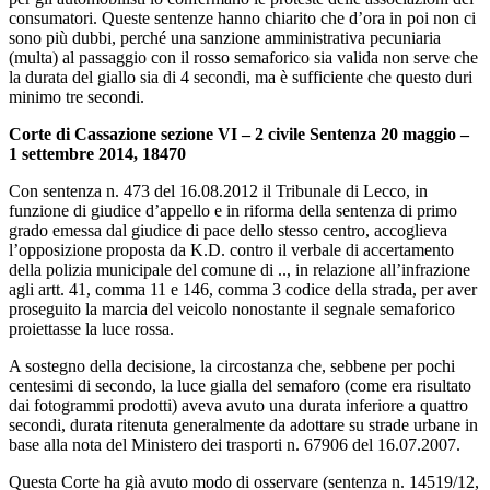
consumatori. Queste sentenze hanno chiarito che d’ora in poi non ci
sono più dubbi, perché una sanzione amministrativa pecuniaria
(multa) al passaggio con il rosso semaforico sia valida non serve che
la durata del giallo sia di 4 secondi, ma è sufficiente che questo duri
minimo tre secondi.
Corte di Cassazione sezione VI – 2 civile Sentenza 20 maggio –
1 settembre 2014, 18470
Con sentenza n. 473 del 16.08.2012 il Tribunale di Lecco, in
funzione di giudice d’appello e in riforma della sentenza di primo
grado emessa dal giudice di pace dello stesso centro, accoglieva
l’opposizione proposta da K.D. contro il verbale di accertamento
della polizia municipale del comune di .., in relazione all’infrazione
agli artt. 41, comma 11 e 146, comma 3 codice della strada, per aver
proseguito la marcia del veicolo nonostante il segnale semaforico
proiettasse la luce rossa.
A sostegno della decisione, la circostanza che, sebbene per pochi
centesimi di secondo, la luce gialla del semaforo (come era risultato
dai fotogrammi prodotti) aveva avuto una durata inferiore a quattro
secondi, durata ritenuta generalmente da adottare su strade urbane in
base alla nota del Ministero dei trasporti n. 67906 del 16.07.2007.
Questa Corte ha già avuto modo di osservare (sentenza n. 14519/12,