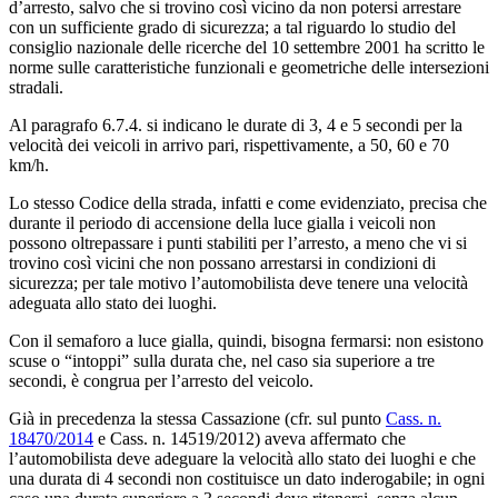
d’arresto, salvo che si trovino così vicino da non potersi arrestare
con un sufficiente grado di sicurezza; a tal riguardo lo studio del
consiglio nazionale delle ricerche del 10 settembre 2001 ha scritto le
norme sulle caratteristiche funzionali e geometriche delle intersezioni
stradali.
Al paragrafo 6.7.4. si indicano le durate di 3, 4 e 5 secondi per la
velocità dei veicoli in arrivo pari, rispettivamente, a 50, 60 e 70
km/h.
Lo stesso Codice della strada, infatti e come evidenziato, precisa che
durante il periodo di accensione della luce gialla i veicoli non
possono oltrepassare i punti stabiliti per l’arresto, a meno che vi si
trovino così vicini che non possano arrestarsi in condizioni di
sicurezza; per tale motivo l’automobilista deve tenere una velocità
adeguata allo stato dei luoghi.
Con il semaforo a luce gialla, quindi, bisogna fermarsi: non esistono
scuse o “intoppi” sulla durata che, nel caso sia superiore a tre
secondi, è congrua per l’arresto del veicolo.
Già in precedenza la stessa Cassazione (cfr. sul punto
Cass. n.
18470/2014
e Cass. n. 14519/2012) aveva affermato che
l’automobilista deve adeguare la velocità allo stato dei luoghi e che
una durata di 4 secondi non costituisce un dato inderogabile; in ogni