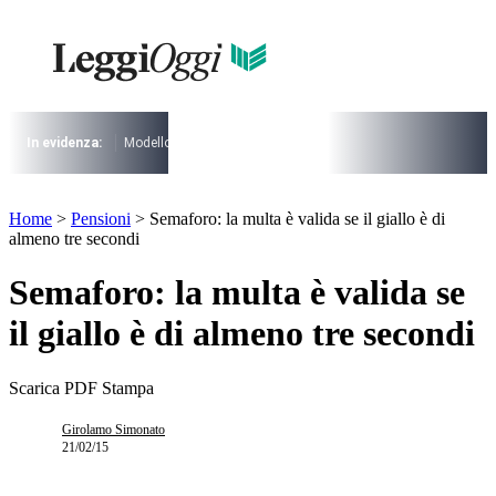
Vai
al
contenuto
I più cercati
Lorem ipsum dolor sit amet consectetur
Lorem ipsum dolor sit amet consectetur
In evidenza:
Modello 730
Pensioni
Cuneo fiscale
rottamazione cartel
I più cercati
Home
>
Pensioni
>
Semaforo: la multa è valida se il giallo è di
Lorem ipsum dolor sit amet consectetur
almeno tre secondi
Lorem ipsum dolor sit amet consectetur
Semaforo: la multa è valida se
il giallo è di almeno tre secondi
Scarica PDF
Stampa
Girolamo Simonato
21/02/15