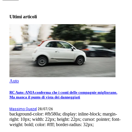
Ultimi articoli
Auto
RC Auto: ANIA conferma che i conti delle compagnie migliorano.
Ma manca il punto di vista dei danneggiati
Massimo Quezel
28/07/26
background-color: #fb580a; display: inline-block; margin-
right: 10px; width: 22px; height: 22px; cursor: pointer; font-
weight: bold; color: #fff; border-radius: 32px;