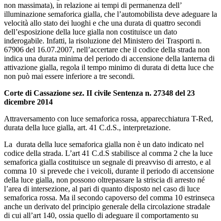
non massimata), in relazione ai tempi di permanenza dell’
illuminazione semaforica gialla, che l’automobilista deve adeguare la
velocità allo stato dei luoghi e che una durata di quattro secondi
dell’esposizione della luce gialla non costituisce un dato
inderogabile. Infatti, la risoluzione del Ministero dei Trasporti n.
67906 del 16.07.2007, nell’accertare che il codice della strada non
indica una durata minima del periodo di accensione della lanterna di
attivazione gialla, regola il tempo minimo di durata di detta luce che
non può mai essere inferiore a tre secondi.
Corte di Cassazione sez. II civile Sentenza n. 27348 del 23
dicembre 2014
Attraversamento con luce semaforica rossa, apparecchiatura T-Red,
durata della luce gialla, art. 41 C.d.S., interpretazione.
La durata della luce semaforica gialla non è un dato indicato nel
codice della strada. L’art 41 C.d.S stabilisce al comma 2 che la luce
semaforica gialla costituisce un segnale di preavviso di arresto, e al
comma 10 si prevede che i veicoli, durante il periodo di accensione
della luce gialla, non possono oltrepassare la striscia di arresto né
l’area di intersezione, al pari di quanto disposto nel caso di luce
semaforica rossa. Ma il secondo capoverso del comma 10 estrinseca
anche un derivato del principio generale della circolazione stradale
di cui all’art 140, ossia quello di adeguare il comportamento su