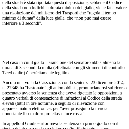
della strada è stata riportata questa disposizione, sebbene il Codice
della strada non indichi la durata minima del giallo, viene fatta valere
una risoluzione del ministero dei Trasporti che “regola il tempo
minimo di durata” della luce gialla, che “non può mai essere
inferiore a 3 secondi”.
Nel caso in cui il giallo – arancione del semaforo abbia almeno la
durata di 3 secondi la multa (effettuata con gli strumenti di controllo
T-red o altri) è perfettamente legittima.
Ancora una volta la Cassazione, con la sentenza 23 dicembre 2014,
n. 27348 ha “bastonato” gli automobilisti, pronunciandosi sul ricorso
presentato avverso la sentenza che aveva rigettato le opposizioni a
quattro verbali di contestazione di infrazioni al Codice della strada
elevati (tutti) in ore notturne, a seguito di rilevazione con
apparecchiatura elettronica, per “aver proseguito la marcia
nonostante il semaforo proiettasse luce rossa”.
In appello il Giudice riformava la sentenza di primo grado con il
rigetto del ricorso nella sua interezza (in riferimento ai sopra