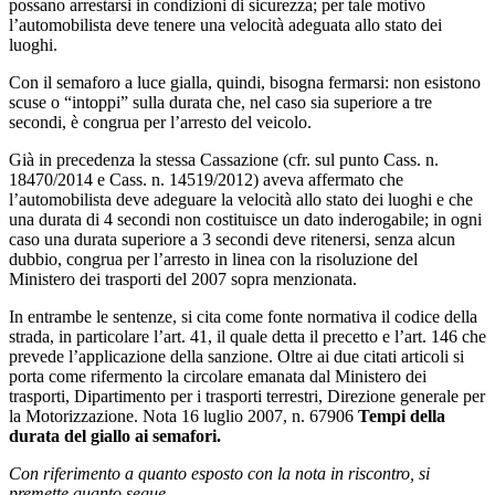
possano arrestarsi in condizioni di sicurezza; per tale motivo
l’automobilista deve tenere una velocità adeguata allo stato dei
luoghi.
Con il semaforo a luce gialla, quindi, bisogna fermarsi: non esistono
scuse o “intoppi” sulla durata che, nel caso sia superiore a tre
secondi, è congrua per l’arresto del veicolo.
Già in precedenza la stessa Cassazione (cfr. sul punto Cass. n.
18470/2014 e Cass. n. 14519/2012) aveva affermato che
l’automobilista deve adeguare la velocità allo stato dei luoghi e che
una durata di 4 secondi non costituisce un dato inderogabile; in ogni
caso una durata superiore a 3 secondi deve ritenersi, senza alcun
dubbio, congrua per l’arresto in linea con la risoluzione del
Ministero dei trasporti del 2007 sopra menzionata.
In entrambe le sentenze, si cita come fonte normativa il codice della
strada, in particolare l’art. 41, il quale detta il precetto e l’art. 146 che
prevede l’applicazione della sanzione. Oltre ai due citati articoli si
porta come rifermento la circolare emanata dal Ministero dei
trasporti, Dipartimento per i trasporti terrestri, Direzione generale per
la Motorizzazione. Nota 16 luglio 2007, n. 67906
Tempi della
durata del giallo ai semafori.
Con riferimento a quanto esposto con la nota in riscontro, si
premette quanto segue.