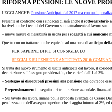
RIFORMA PENSIONI: LE NUOVE PRO
LEGGI ANCHE:
Pensione Anticipata dal 2017 ma con quali penaliz
Presente al confronto con i sindacati ci sarà anche il
sottosegretario 
ha rivelato che i tecnici del Governo sono attualmente al lavoro su:
– nuove misure di flessibilità in uscita per i
soggetti a cui mancano m
Questo con un trattamento che equivale ad una sorta di
anticipo dell
PER SAPERNE DI PIÙ SI CONSIGLIA LO
SPECIALE SU PENSIONE ANTICIPATA 2016: COME A
Si tratta del nuovo strumento di uscita anticipata dal lavoro, il cosidde
decurtazione sull’assegno previdenziale, che varierà dall’1 al 3%.
–
Sostegno ai disoccupati prossimi alla pensione
che dovrebbe essere
–
Prepensionamenti
in seguito a ristrutturazione aziendale, finanziat
– Sul tavolo dei lavori, rimane poi la proposta avanzata da Cesare 
penalizzazione dell’assegno superiore che si aggira intorno al 2%, ed è