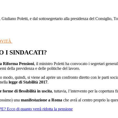
Concorso Ufficio del Processo
Concorso Ministero della Giustizia
Concorso Miur
, Giuliano Poletti, e dal sottosegretario alla presidenza del Consiglio, 
Concorso Polizia e Forze Armate
Concorso Scuola
NOVITÀ
Concorso Ufficio del Processo
 I SINDACATI?
ova Riforma Pensioni
, il ministro Poletti ha convocato i segretari genera
mi della previdenza e delle politiche del lavoro.
to modo, quindi, si viene ad aprire un confronto diretto con le parti socia
 nella
legge di Stabilità 2017
.
 forme di flessibilità in uscita
, tuttavia, l’intervento per la copertura f
rossimo) una
manifestazione a Roma
che avrà al centro proprio la ques
E? Ecco di quanto verrà ridotta la pensione