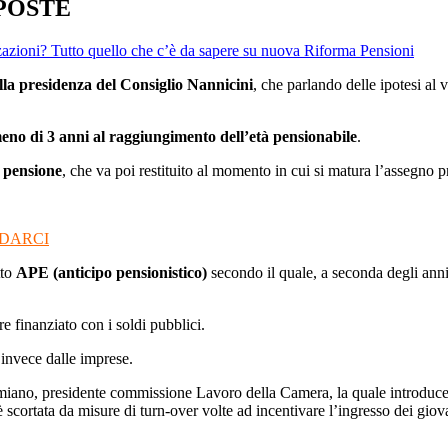
POSTE
zazioni? Tutto quello che c’è da sapere su nuova Riforma Pensioni
alla presidenza del Consiglio Nannicini
, che parlando delle ipotesi al 
eno di 3 anni al raggiungimento dell’età pensionabile
.
a pensione
, che va poi restituito al momento in cui si matura l’assegno 
NDARCI
tto
APE (anticipo pensionistico)
secondo il quale, a seconda degli anni 
 finanziato con i soldi pubblici.
i invece dalle imprese.
Damiano, presidente commissione Lavoro della Camera, la quale introduc
 scortata da misure di turn-over volte ad incentivare l’ingresso dei gio