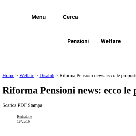
I più cercati
Vai
Disabili
al
contenuto
Menu
Cerca
Lorem ipsum dolor sit amet consectetur
Famiglie
Lorem ipsum dolor sit amet consectetur
Pensioni
Welfare
I più cercati
Disabili
In evidenza:
Mod
Lorem ipsum dolor sit amet consectetur
Lorem ipsum dolor sit amet consectetur
Famiglie
Home
>
Welfare
>
Disabili
>
Riforma Pensioni news: ecco le propost
Riforma Pensioni news: ecco le 
Scarica PDF
Stampa
Redazione
18/05/16