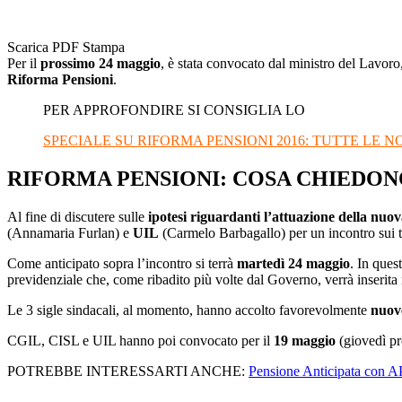
Scarica PDF
Stampa
Per il
prossimo 24 maggio
, è stata convocato dal ministro del Lavoro
Riforma Pensioni
.
PER APPROFONDIRE SI CONSIGLIA LO
SPECIALE SU RIFORMA PENSIONI 2016: TUTTE LE 
RIFORMA PENSIONI: COSA CHIEDONO
Al fine di discutere sulle
ipotesi riguardanti l’attuazione della nu
(Annamaria Furlan) e
UIL
(Carmelo Barbagallo) per un incontro sui te
Come anticipato sopra l’incontro si terrà
martedì 24 maggio
. In ques
previdenziale che, come ribadito più volte dal Governo, verrà inserita
Le 3 sigle sindacali, al momento, hanno accolto favorevolmente
nuove
CGIL, CISL e UIL hanno poi convocato per il
19 maggio
(giovedì p
POTREBBE INTERESSARTI ANCHE:
Pensione Anticipata con AP