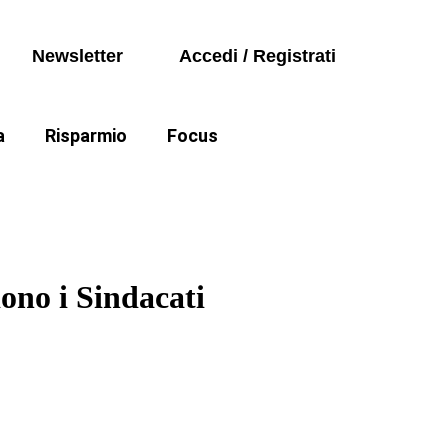
Seguici sui social
Auto
Newsletter
Accedi / Registrati
Politica
a
Risparmio
Focus
Auto
e cartelle esattoriali
Politica
ono i Sindacati