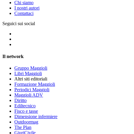
Chi siamo
I nostri autori
Contattaci
Seguici sui social
Il network
Gruppo Maggioli
Libri Maggioli
Altri siti editoriali
Formazione Maggioli
Periodici Maggioli
Maggioli ADV
Diritto
Ediltecnico
Fisco e tasse
Dimensione infermiere
Outdoormag
The Plan
GiuriCivile