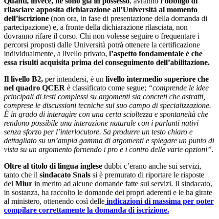
Quanti, invece, ne sono già in possesso
, avranno
l’obbligo di
rilasciare apposita dichiarazione all’Università al momento
dell’iscrizione
(non ora, in fase di presentazione della domanda di
partecipazione) e, a fronte della dichiarazione rilasciata, non
dovranno rifare il corso. Chi non volesse seguire o frequentare i
percorsi proposti dalle Università potrà ottenere la certificazione
individualmente, a livello privato,
l’aspetto fondamentale è che
essa risulti acquisita prima del conseguimento dell’abilitazione.
Il livello B2,
per intendersi, è un
livello intermedio superiore che
nel quadro QCER
è classificato come segue;
“comprende le idee
principali di testi complessi su argomenti sia concreti che astratti,
comprese le discussioni tecniche sul suo campo di specializzazione.
È in grado di interagire con una certa scioltezza e spontaneità che
rendono possibile una interazione naturale con i parlanti nativi
senza sforzo per l’interlocutore. Sa produrre un testo chiaro e
dettagliato su un’ampia gamma di argomenti e spiegare un punto di
vista su un argomento fornendo i pro e i contro delle varie opzioni”.
Oltre al titolo di lingua inglese
dubbi c’erano anche sui servizi,
tanto che il
sindacato Snals
si è premurato di riportare le risposte
del
Miur
in merito ad alcune domande fatte sui servizi. Il sindacato,
in sostanza, ha raccolto le domande dei propri aderenti e le ha girate
al ministero, ottenendo così delle
indicazioni di massima per poter
compilare correttamente la domanda di iscrizione.