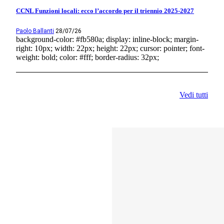
CCNL Funzioni locali: ecco l’accordo per il triennio 2025-2027
Paolo Ballanti
28/07/26
background-color: #fb580a; display: inline-block; margin-
right: 10px; width: 22px; height: 22px; cursor: pointer; font-
weight: bold; color: #fff; border-radius: 32px;
Vedi tutti