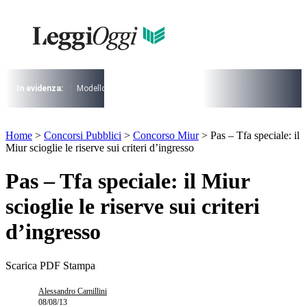
Vai
al
contenuto
I più cercati
Lorem ipsum dolor sit amet consectetur
Lorem ipsum dolor sit amet consectetur
In evidenza:
Modello 730
Pensioni
Cuneo fiscale
rottamazione cartel
I più cercati
Home
>
Concorsi Pubblici
>
Concorso Miur
>
Pas – Tfa speciale: il
Lorem ipsum dolor sit amet consectetur
Miur scioglie le riserve sui criteri d’ingresso
Lorem ipsum dolor sit amet consectetur
Pas – Tfa speciale: il Miur
scioglie le riserve sui criteri
d’ingresso
Scarica PDF
Stampa
Alessandro Camillini
08/08/13