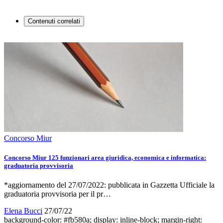
Contenuti correlati
Concorso Miur
Concorso Miur 125 funzionari area giuridica, economica e informatica:
graduatoria provvisoria
*aggiornamento del 27/07/2022: pubblicata in Gazzetta Ufficiale la
graduatoria provvisoria per il pr…
Elena Bucci
27/07/22
background-color: #fb580a; display: inline-block; margin-right: