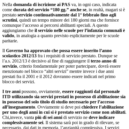
Nella
domanda di iscrizione ai PAS
va, in ogni caso, indicata
come
durata del servizio “180 gg.”
anche se
, in realtà, magari si è
prestato
servizio continuativamente dal 1° febbraio fino agli
scrutini
, quindi un tempo minore dei 180 giorni ma che fornisce
comunque l’accesso ai percorsi abilitanti speciali. A questo
aggiungiamo che
il servizio nelle scuole per l’infanzia comunali è
valido
, in analogia a quanto previsto esplicitamente per le scuole
paritarie.
Il
Governo ha approvato che possa essere inserito l’anno
scolastico 2012/13
fra i requisiti di servizio prestato. Dunque se
l’a.s. 2012/13 è decisivo al fine di raggiungere il
terzo anno di
servizio
, criterio fondamentale per poter partecipare, dovrà essere
menzionato nel blocco “altri servizi” mentre invece i due anni
prestati fra il 2001 e il 2012 dovranno essere indicati nel primo
blocco dei servizi.
I tre anni
possono, ovviamente,
essere raggiunti dal personale
ITD utilizzando sia servizi prestati in possesso di abilitazione sia
in possesso del solo titolo di studio necessario per l’accesso
all’insegnamento
. Ovviamente si deve poi
chiedere l’abilitazione
per uno degli anni in cui si è prestato servizio come non abilitati
.
Chi,invece, vanta
più di sei anni
di servizio ne
deve indicare
complessivamente sei
. Il sistema sarà poi in grado di rilevare, se
necessario, dai dati in memoria, l’anzianità complessiva. I servizi