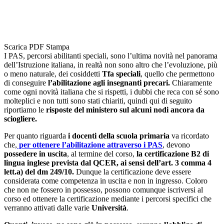
Scarica PDF
Stampa
I PAS, percorsi abilitanti speciali, sono l’ultima novità nel panorama
dell’Istruzione italiana, in realtà non sono altro che l’evoluzione, più
o meno naturale, dei cosiddetti
Tfa speciali
, quello che permettono
di conseguire
l’abilitazione agli insegnanti precari.
Chiaramente
come ogni novità italiana che si rispetti, i dubbi che reca con sé sono
molteplici e non tutti sono stati chiariti, quindi qui di seguito
riportiamo le
risposte del ministero sul alcuni nodi ancora da
sciogliere.
Per quanto riguarda
i docenti della scuola primaria
va ricordato
che,
per ottenere l’abilitazione attraverso i PAS
, devono
possedere in uscita
, al termine del corso,
la certificazione B2 di
lingua inglese prevista dal QCER, ai sensi dell’art. 3 comma 4
lett.a) del dm 249/10.
Dunque la certificazione deve essere
considerata come competenza in uscita e non in ingresso. Coloro
che non ne fossero in possesso, possono comunque iscriversi al
corso ed ottenere la certificazione mediante i percorsi specifici che
verranno attivati dalle varie
Università
.