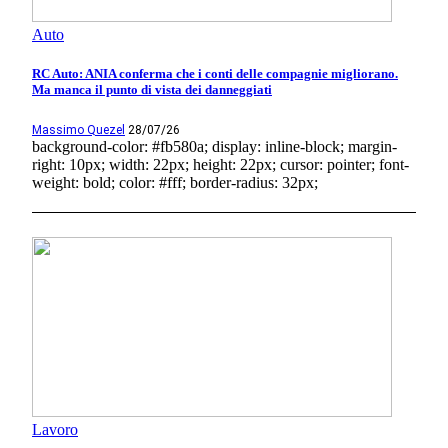
Auto
RC Auto: ANIA conferma che i conti delle compagnie migliorano.
Ma manca il punto di vista dei danneggiati
Massimo Quezel
28/07/26
background-color: #fb580a; display: inline-block; margin-
right: 10px; width: 22px; height: 22px; cursor: pointer; font-
weight: bold; color: #fff; border-radius: 32px;
Lavoro