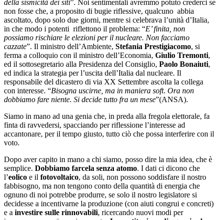
della sismicità dei siti
”. Noi sentimentali avremmo potuto crederci se
non fosse che, a proposito di bugie riflessive, qualcuno abbia
ascoltato, dopo solo due giorni, mentre si celebrava l’unità d’Italia,
in che modo i potenti riflettono il problema: “
E’ finita, non
possiamo rischiare le elezioni per il nucleare. Non facciamo
cazzate
”. Il ministro dell’Ambiente,
Stefania Prestigiacomo
, si
ferma a colloquio con il ministro dell’Economia,
Giulio Tremonti
,
ed il sottosegretario alla Presidenza del Consiglio,
Paolo Bonaiuti
,
ed indica la strategia per l’uscita dell’Italia dal nucleare. Il
responsabile del dicastero di via XX Settembre ascolta la collega
con interesse. “
Bisogna uscirne, ma in maniera soft
.
Ora non
dobbiamo fare niente. Si decide tutto fra un mese
”(ANSA).
Siamo in mano ad una genia che, in preda alla fregola elettorale, fa
finta di ravvedersi, spacciando per riflessione l’interesse ad
accantonare, per il tempo giusto, tutto ciò che possa interferire con il
voto.
Dopo aver capito in mano a chi siamo, posso dire la mia idea, che è
semplice.
Dobbiamo farcela senza atomo
. I dati ci dicono che
l’
eolico
e il
fotovoltaico
, da soli, non possono soddisfare il nostro
fabbisogno, ma non tengono conto della quantità di energia che
ognuno di noi potrebbe produrre, se solo il nostro legislatore si
decidesse a incentivarne la produzione (con aiuti congrui e concreti)
e a
investire sulle rinnovabili
, ricercando nuovi modi per