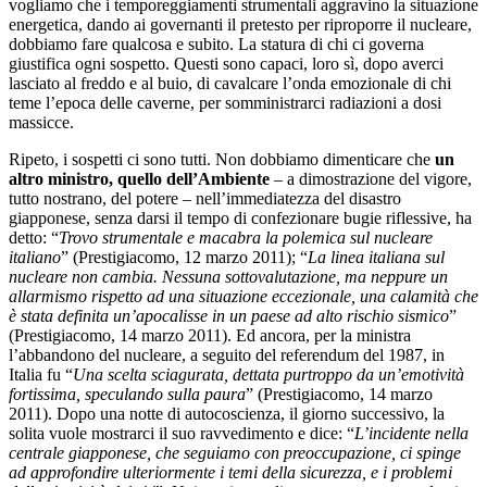
vogliamo che i temporeggiamenti strumentali aggravino la situazione
energetica, dando ai governanti il pretesto per riproporre il nucleare,
dobbiamo fare qualcosa e subito. La statura di chi ci governa
giustifica ogni sospetto. Questi sono capaci, loro sì, dopo averci
lasciato al freddo e al buio, di cavalcare l’onda emozionale di chi
teme l’epoca delle caverne, per somministrarci radiazioni a dosi
massicce.
Ripeto, i sospetti ci sono tutti. Non dobbiamo dimenticare che
un
altro ministro, quello dell’Ambiente
– a dimostrazione del vigore,
tutto nostrano, del potere – nell’immediatezza del disastro
giapponese, senza darsi il tempo di confezionare bugie riflessive, ha
detto: “
Trovo strumentale e macabra la polemica sul nucleare
italiano
” (Prestigiacomo, 12 marzo 2011); “
La linea italiana sul
nucleare non cambia. Nessuna sottovalutazione, ma neppure un
allarmismo rispetto ad una situazione eccezionale, una calamità che
è stata definita un’apocalisse in un paese ad alto rischio sismico
”
(Prestigiacomo, 14 marzo 2011). Ed ancora, per la ministra
l’abbandono del nucleare, a seguito del referendum del 1987, in
Italia fu “
Una scelta sciagurata, dettata purtroppo da un’emotività
fortissima, speculando sulla paura
” (Prestigiacomo, 14 marzo
2011). Dopo una notte di autocoscienza, il giorno successivo, la
solita vuole mostrarci il suo ravvedimento e dice: “
L’incidente nella
centrale giapponese, che seguiamo con preoccupazione, ci spinge
ad approfondire ulteriormente i temi della sicurezza, e i problemi