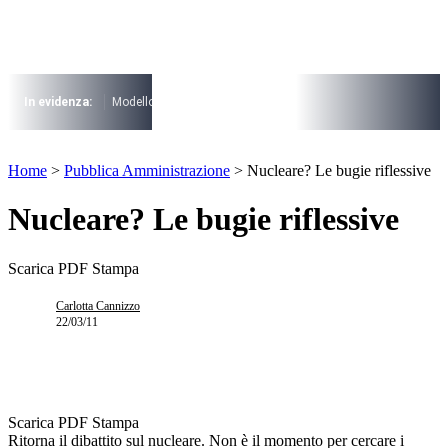
Vai
al
contenuto
I più cercati
Lorem ipsum dolor sit amet consectetur
In evidenza:
Modello 730
Pensioni
Cuneo fiscale
rottamazione cartel
Lorem ipsum dolor sit amet consectetur
I più cercati
Home
>
Pubblica Amministrazione
>
Nucleare? Le bugie riflessive
Lorem ipsum dolor sit amet consectetur
Lorem ipsum dolor sit amet consectetur
Nucleare? Le bugie riflessive
Scarica PDF
Stampa
Carlotta Cannizzo
22/03/11
Scarica PDF
Stampa
Ritorna il dibattito sul nucleare. Non è il momento per cercare i