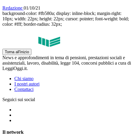
Redazione
01/10/21
background-color: #fb580a; display: inline-block; margin-right:
10px; width: 22px; height: 22px; cursor: pointer; font-weight: bold;
color: #fff; border-radius: 32px;
Torna all'inizio
News e approfondimenti in tema di pensioni, prestazioni sociali e
assistenziali, lavoro, disabilità, legge 104, concorsi pubblici a cura di
LeggiOggi.it.
Chi siamo
I nostri autori
Contattaci
Seguici sui social
Il network