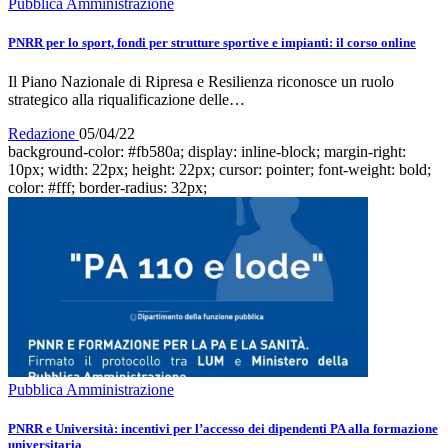
Pubblica Amministrazione
PNRR per lo sport, fondi per strutture sportive e impianti: il corso online
Il Piano Nazionale di Ripresa e Resilienza riconosce un ruolo
strategico alla riqualificazione delle…
Redazione
05/04/22
background-color: #fb580a; display: inline-block; margin-right:
10px; width: 22px; height: 22px; cursor: pointer; font-weight: bold;
color: #fff; border-radius: 32px;
Pubblica Amministrazione
PNRR e Università: incentivi per l’accesso dei dipendenti PA alla formazione
universitaria