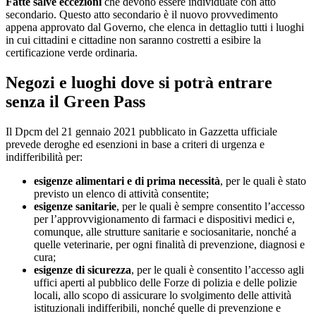
Fatte salve eccezioni
che devono essere individuate con atto
secondario. Questo atto secondario è il nuovo provvedimento
appena approvato dal Governo, che elenca in dettaglio tutti i luoghi
in cui cittadini e cittadine non saranno costretti a esibire la
certificazione verde ordinaria.
Negozi e luoghi dove si potrà entrare
senza il Green Pass
Il Dpcm del 21 gennaio 2021 pubblicato in Gazzetta ufficiale
prevede deroghe ed esenzioni in base a criteri di urgenza e
indifferibilità per:
esigenze alimentari e di prima necessità
, per le quali è stato
previsto un elenco di attività consentite;
esigenze sanitarie
, per le quali è sempre consentito l’accesso
per l’approvvigionamento di farmaci e dispositivi medici e,
comunque, alle strutture sanitarie e sociosanitarie, nonché a
quelle veterinarie, per ogni finalità di prevenzione, diagnosi e
cura;
esigenze di sicurezza
, per le quali è consentito l’accesso agli
uffici aperti al pubblico delle Forze di polizia e delle polizie
locali, allo scopo di assicurare lo svolgimento delle attività
istituzionali indifferibili, nonché quelle di prevenzione e