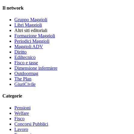
Il network
Gruppo Maggioli
Libri Maggioli
Altri siti editoriali
Formazione Maggioli
Periodici Maggioli
Maggioli ADV
Diritto
Ediltecnico
Fisco e tasse
Dimensione infermiere
Outdoormag
The Plan
GiuriCivile
Categorie
Pensioni
Welfare
Fisco
Concorsi Pubblici
Lavoro