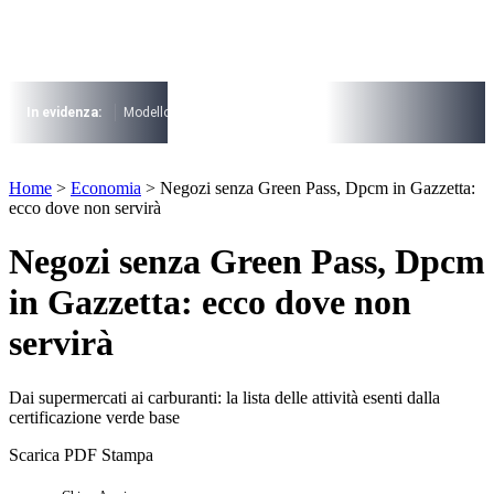
Vai
al
contenuto
I più cercati
Lorem ipsum dolor sit amet consectetur
In evidenza:
Modello 730
Pensioni
Cuneo fiscale
rottamazione cartel
Lorem ipsum dolor sit amet consectetur
I più cercati
Home
>
Economia
>
Negozi senza Green Pass, Dpcm in Gazzetta:
Lorem ipsum dolor sit amet consectetur
ecco dove non servirà
Lorem ipsum dolor sit amet consectetur
Negozi senza Green Pass, Dpcm
in Gazzetta: ecco dove non
servirà
Dai supermercati ai carburanti: la lista delle attività esenti dalla
certificazione verde base
Scarica PDF
Stampa