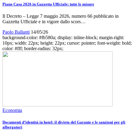
Piano Casa 2026 in Gazzetta Ufficiale: tutte le misure
Il Decreto – Legge 7 maggio 2026, numero 66 pubblicato in
Gazzetta Ufficiale e in vigore dallo scors…
Paolo Ballanti
14/05/26
background-color: #fb580a; display: inline-block; margin-right:
10px; width: 22px; height: 22px; cursor: pointer; font-weight: bold;
color: #fff; border-radius: 32px;
Economia
Documenti d’identità in hotel: il divieto del Garante e le sanzioni per gli
albergatori