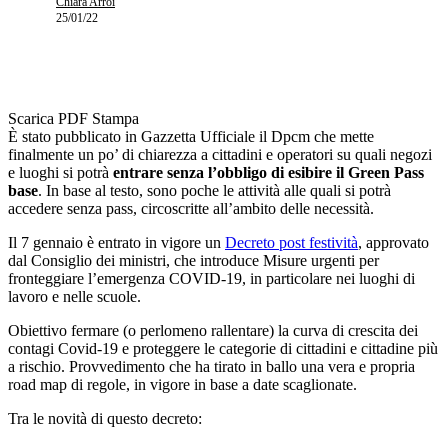
Chiara Arroi
25/01/22
Scarica PDF
Stampa
È stato pubblicato in Gazzetta Ufficiale il Dpcm che mette
finalmente un po’ di chiarezza a cittadini e operatori su quali negozi
e luoghi si potrà
entrare senza l’obbligo di esibire il Green Pass
base
. In base al testo, sono poche le attività alle quali si potrà
accedere senza pass, circoscritte all’ambito delle necessità.
Il 7 gennaio è entrato in vigore un
Decreto post festività
, approvato
dal Consiglio dei ministri, che introduce Misure urgenti per
fronteggiare l’emergenza COVID-19, in particolare nei luoghi di
lavoro e nelle scuole.
Obiettivo fermare (o perlomeno rallentare) la curva di crescita dei
contagi Covid-19 e proteggere le categorie di cittadini e cittadine più
a rischio. Provvedimento che ha tirato in ballo una vera e propria
road map di regole, in vigore in base a date scaglionate.
Tra le novità di questo decreto: