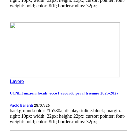
right: 10px; width: 22px; height: 22px; cursor: pointer; font-
weight: bold; color: #fff; border-radius: 32px;
Lavoro
CCNL Funzioni locali: ecco l’accordo per il triennio 2025-2027
Paolo Ballanti
28/07/26
background-color: #fb580a; display: inline-block; margin-
right: 10px; width: 22px; height: 22px; cursor: pointer; font-
weight: bold; color: #fff; border-radius: 32px;