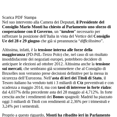
Scarica PDF
Stampa
Nel suo intervento alla Camera dei Deputati,
il Presidente del
Consiglio Mario Monti ha chiesto al Parlamento uno sforzo di
cooperazione con il Governo
, un “
tandem
” necessario per
rafforzare la posizione dell’Italia in vista del Vertice del
Consiglio
Ue del 28 e 29 giugno
che già si preannuncia “
difficilissimo
”.
Altissima, infatti, è la
tensione interna alle forze della
maggioranza
(PD-PdL-Terzo Polo) che, nel caso di un risultato
insoddisfacente dei negoziati europei, potrebbero decidere di
anticipare le elezioni ad ottobre 2012. Altissima anche la
tensione
sui mercati
, che sembrano già scommettere che al Consiglio di
Bruxelles non verranno prese decisioni definitive per la messa in
sicurezza dell’Eurozona. Nell’
asta di ieri dei Titoli di Stato
, il
Tesoro italiano ha venduto tutti i 3 miliardi di
Ctz
preventivati e con
scadenza a maggio 2014, ma con
tassi di interesse in forte rialzo
:
dal 4,037% della precedente asta del 28 maggio al 4,712%. In forte
crescita anche i rendimenti dei
Bonos
spagnoli: Madrid ha piazzato
oggi 3 miliardi di Titoli con rendimenti al 2,36% per i trimestrali e
3,24% per i semestrali.
Proprio a questo riguardo,
Monti ha ribadito ieri in Parlamento