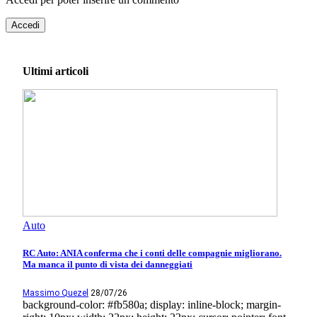
Accedi
Ultimi articoli
Auto
RC Auto: ANIA conferma che i conti delle compagnie migliorano.
Ma manca il punto di vista dei danneggiati
Massimo Quezel
28/07/26
background-color: #fb580a; display: inline-block; margin-