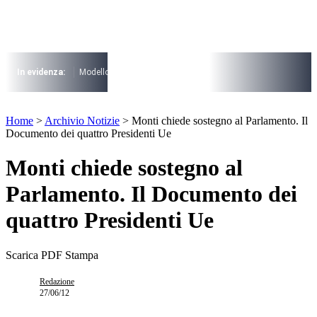
Vai
al
contenuto
I più cercati
Lorem ipsum dolor sit amet consectetur
In evidenza:
Modello 730
Pensioni
Cuneo fiscale
rottamazione cartel
Lorem ipsum dolor sit amet consectetur
I più cercati
Home
>
Archivio Notizie
>
Monti chiede sostegno al Parlamento. Il
Lorem ipsum dolor sit amet consectetur
Documento dei quattro Presidenti Ue
Lorem ipsum dolor sit amet consectetur
Monti chiede sostegno al
Parlamento. Il Documento dei
quattro Presidenti Ue
Scarica PDF
Stampa
Redazione
27/06/12