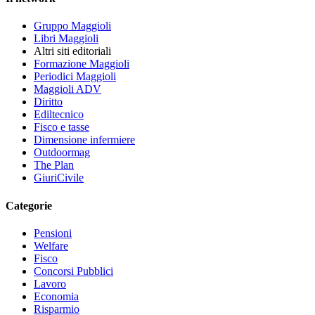
Gruppo Maggioli
Libri Maggioli
Altri siti editoriali
Formazione Maggioli
Periodici Maggioli
Maggioli ADV
Diritto
Ediltecnico
Fisco e tasse
Dimensione infermiere
Outdoormag
The Plan
GiuriCivile
Categorie
Pensioni
Welfare
Fisco
Concorsi Pubblici
Lavoro
Economia
Risparmio