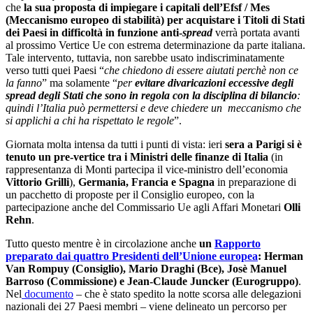
che
la sua proposta di impiegare i capitali dell’Efsf / Mes
(Meccanismo europeo di stabilità) per acquistare i Titoli di Stati
dei Paesi in difficoltà in funzione anti-
spread
verrà portata avanti
al prossimo Vertice Ue con estrema determinazione da parte italiana.
Tale intervento, tuttavia, non sarebbe usato indiscriminatamente
verso tutti quei Paesi “
che chiedono di essere aiutati perchè non ce
la fanno
” ma solamente “
per
evitare divaricazioni eccessive degli
spread degli Stati che sono in regola con la disciplina di bilancio
:
quindi l’Italia può permettersi e deve chiedere un meccanismo che
si applichi a chi ha rispettato le regole
”.
Giornata molta intensa da tutti i punti di vista: ieri
sera a Parigi si è
tenuto un pre-vertice tra i Ministri delle finanze di Italia
(in
rappresentanza di Monti partecipa il vice-ministro dell’economia
Vittorio Grilli
),
Germania, Francia e Spagna
in preparazione di
un pacchetto di proposte per il Consiglio europeo, con la
partecipazione anche del Commissario Ue agli Affari Monetari
Olli
Rehn
.
Tutto questo mentre è in circolazione anche
un
Rapporto
preparato dai quattro Presidenti dell’Unione europea
: Herman
Van Rompuy (Consiglio), Mario Draghi (Bce), Josè Manuel
Barroso (Commissione) e Jean-Claude Juncker (Eurogruppo)
.
Nel
documento
– che è stato spedito la notte scorsa alle delegazioni
nazionali dei 27 Paesi membri – viene delineato un percorso per