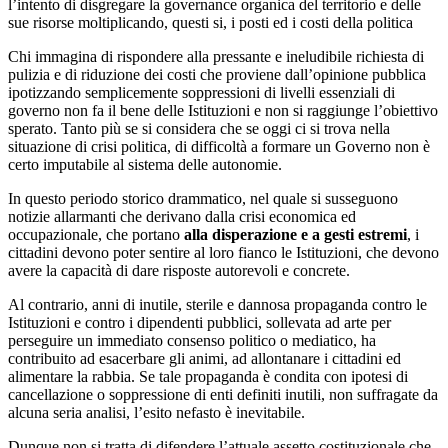
l’intento di disgregare la governance organica del territorio e delle
sue risorse moltiplicando, questi si, i posti ed i costi della politica
Chi immagina di rispondere alla pressante e ineludibile richiesta di
pulizia e di riduzione dei costi che proviene dall’opinione pubblica
ipotizzando semplicemente soppressioni di livelli essenziali di
governo non fa il bene delle Istituzioni e non si raggiunge l’obiettivo
sperato. Tanto più se si considera che se oggi ci si trova nella
situazione di crisi politica, di difficoltà a formare un Governo non è
certo imputabile al sistema delle autonomie.
In questo periodo storico drammatico, nel quale si susseguono
notizie allarmanti che derivano dalla crisi economica ed
occupazionale, che portano
alla disperazione e a gesti estremi
, i
cittadini devono poter sentire al loro fianco le Istituzioni, che devono
avere la capacità di dare risposte autorevoli e concrete.
Al contrario, anni di inutile, sterile e dannosa propaganda contro le
Istituzioni e contro i dipendenti pubblici, sollevata ad arte per
perseguire un immediato consenso politico o mediatico, ha
contribuito ad esacerbare gli animi, ad allontanare i cittadini ed
alimentare la rabbia. Se tale propaganda è condita con ipotesi di
cancellazione o soppressione di enti definiti inutili, non suffragate da
alcuna seria analisi, l’esito nefasto è inevitabile.
Dunque non si tratta di difendere l’attuale assetto costituzionale che,