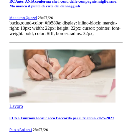
RC Auto: ANIA conferma che i conti delle compagnie migliorano.
Ma manca il punto di vista dei danneggiati
Massimo Quezel
28/07/26
background-color: #fb580a; display: inline-block; margin-
right: 10px; width: 22px; height: 22px; cursor: pointer; font-
weight: bold; color: #fff; border-radius: 32px;
Lavoro
CCNL Funzioni locali: ecco l’accordo per il triennio 2025-2027
Paolo Ballanti
28/07/26