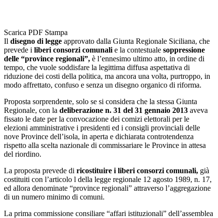
Scarica PDF
Stampa
Il
disegno di legge
approvato dalla Giunta Regionale Siciliana, che
prevede i
liberi consorzi comunali
e la contestuale
soppressione
delle “province regionali”,
è l’ennesimo ultimo atto, in ordine di
tempo, che vuole soddisfare la legittima diffusa aspettativa di
riduzione dei costi della politica, ma ancora una volta, purtroppo, in
modo affrettato, confuso e senza un disegno organico di riforma.
Proposta sorprendente, solo se si considera che la stessa Giunta
Regionale, con la
deliberazione n. 31 del 31 gennaio 2013
aveva
fissato le date per la convocazione dei comizi elettorali per le
elezioni amministrative i presidenti ed i consigli provinciali delle
nove Province dell’isola, in aperta e dichiarata controtendenza
rispetto alla scelta nazionale di commissariare le Province in attesa
del riordino.
La proposta prevede di
ricostituire i liberi consorzi comunali,
già
costituiti con l’articolo l della legge regionale 12 agosto 1989, n. 17,
ed allora denominate “province regionali” attraverso l’aggregazione
di un numero minimo di comuni.
La prima commissione consiliare “affari istituzionali” dell’assemblea