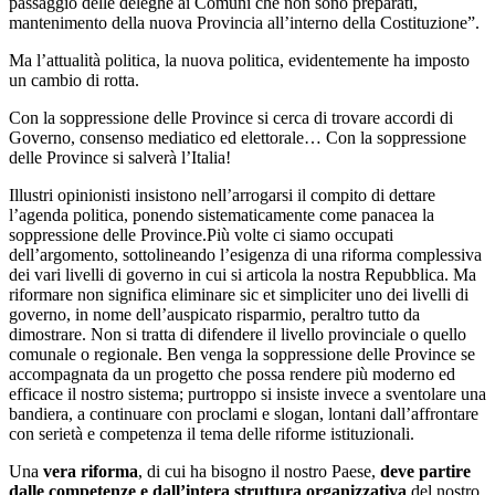
passaggio delle deleghe ai Comuni che non sono preparati,
mantenimento della nuova Provincia all’interno della Costituzione”.
Ma l’attualità politica, la nuova politica, evidentemente ha imposto
un cambio di rotta.
Con la soppressione delle Province si cerca di trovare accordi di
Governo, consenso mediatico ed elettorale… Con la soppressione
delle Province si salverà l’Italia!
Illustri opinionisti insistono nell’arrogarsi il compito di dettare
l’agenda politica, ponendo sistematicamente come panacea la
soppressione delle Province.Più volte ci siamo occupati
dell’argomento, sottolineando l’esigenza di una riforma complessiva
dei vari livelli di governo in cui si articola la nostra Repubblica. Ma
riformare non significa eliminare sic et simpliciter uno dei livelli di
governo, in nome dell’auspicato risparmio, peraltro tutto da
dimostrare. Non si tratta di difendere il livello provinciale o quello
comunale o regionale. Ben venga la soppressione delle Province se
accompagnata da un progetto che possa rendere più moderno ed
efficace il nostro sistema; purtroppo si insiste invece a sventolare una
bandiera, a continuare con proclami e slogan, lontani dall’affrontare
con serietà e competenza il tema delle riforme istituzionali.
Una
vera riforma
, di cui ha bisogno il nostro Paese,
deve partire
dalle competenze e dall’intera struttura organizzativa
del nostro