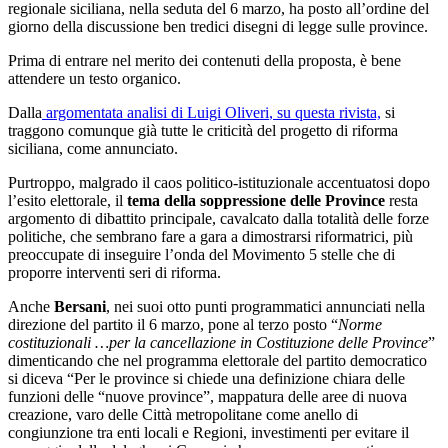
regionale siciliana, nella seduta del 6 marzo, ha posto all’ordine del
giorno della discussione ben tredici disegni di legge sulle province.
Prima di entrare nel merito dei contenuti della proposta, è bene
attendere un testo organico.
Dalla
argomentata analisi di Luigi Oliveri
, su questa rivista,
si
traggono comunque già tutte le criticità del progetto di riforma
siciliana, come annunciato.
Purtroppo, malgrado il caos politico-istituzionale accentuatosi dopo
l’esito elettorale, il
tema della soppressione delle Province
resta
argomento di dibattito principale, cavalcato dalla totalità delle forze
politiche, che sembrano fare a gara a dimostrarsi riformatrici, più
preoccupate di inseguire l’onda del Movimento 5 stelle che di
proporre interventi seri di riforma.
Anche
Bersani
, nei suoi otto punti programmatici annunciati nella
direzione del partito il 6 marzo, pone al terzo posto “
Norme
costituzionali …per la cancellazione in Costituzione delle Province
”
dimenticando che nel programma elettorale del partito democratico
si diceva “Per le province si chiede una definizione chiara delle
funzioni delle “nuove province”, mappatura delle aree di nuova
creazione, varo delle Città metropolitane come anello di
congiunzione tra enti locali e Regioni, investimenti per evitare il