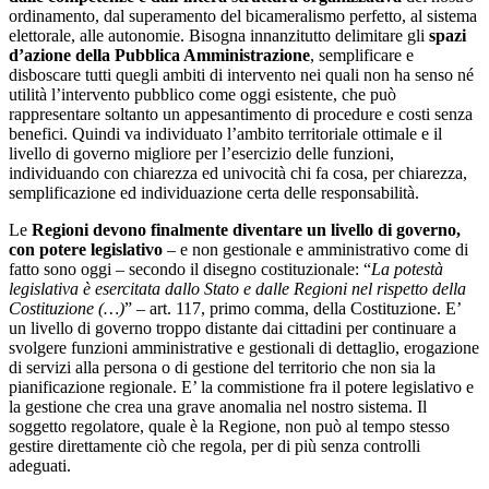
ordinamento, dal superamento del bicameralismo perfetto, al sistema
elettorale, alle autonomie. Bisogna innanzitutto delimitare gli
spazi
d’azione della Pubblica Amministrazione
, semplificare e
disboscare tutti quegli ambiti di intervento nei quali non ha senso né
utilità l’intervento pubblico come oggi esistente, che può
rappresentare soltanto un appesantimento di procedure e costi senza
benefici. Quindi va individuato l’ambito territoriale ottimale e il
livello di governo migliore per l’esercizio delle funzioni,
individuando con chiarezza ed univocità chi fa cosa, per chiarezza,
semplificazione ed individuazione certa delle responsabilità.
Le
Regioni devono finalmente diventare un livello di governo,
con potere legislativo
– e non gestionale e amministrativo come di
fatto sono oggi – secondo il disegno costituzionale: “
La potestà
legislativa è esercitata dallo Stato e dalle Regioni nel rispetto della
Costituzione (…)
” – art. 117, primo comma, della Costituzione. E’
un livello di governo troppo distante dai cittadini per continuare a
svolgere funzioni amministrative e gestionali di dettaglio, erogazione
di servizi alla persona o di gestione del territorio che non sia la
pianificazione regionale. E’ la commistione fra il potere legislativo e
la gestione che crea una grave anomalia nel nostro sistema. Il
soggetto regolatore, quale è la Regione, non può al tempo stesso
gestire direttamente ciò che regola, per di più senza controlli
adeguati.