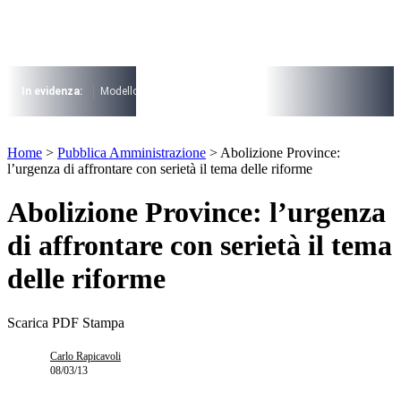
Vai
al
contenuto
I più cercati
Lorem ipsum dolor sit amet consectetur
In evidenza:
Modello 730
Pensioni
Cuneo fiscale
rottamazione cartel
Lorem ipsum dolor sit amet consectetur
I più cercati
Home
>
Pubblica Amministrazione
>
Abolizione Province:
Lorem ipsum dolor sit amet consectetur
l’urgenza di affrontare con serietà il tema delle riforme
Lorem ipsum dolor sit amet consectetur
Abolizione Province: l’urgenza
di affrontare con serietà il tema
delle riforme
Scarica PDF
Stampa
Carlo Rapicavoli
08/03/13