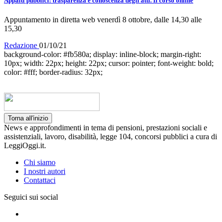
Appalti pubblici: trasparenza e conoscenza degli atti. Il corso online
Appuntamento in diretta web venerdì 8 ottobre, dalle 14,30 alle
15,30
Redazione
01/10/21
background-color: #fb580a; display: inline-block; margin-right:
10px; width: 22px; height: 22px; cursor: pointer; font-weight: bold;
color: #fff; border-radius: 32px;
Torna all'inizio
News e approfondimenti in tema di pensioni, prestazioni sociali e
assistenziali, lavoro, disabilità, legge 104, concorsi pubblici a cura di
LeggiOggi.it.
Chi siamo
I nostri autori
Contattaci
Seguici sui social