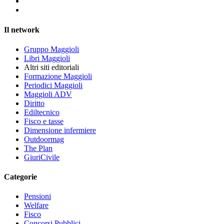
Il network
Gruppo Maggioli
Libri Maggioli
Altri siti editoriali
Formazione Maggioli
Periodici Maggioli
Maggioli ADV
Diritto
Ediltecnico
Fisco e tasse
Dimensione infermiere
Outdoormag
The Plan
GiuriCivile
Categorie
Pensioni
Welfare
Fisco
Concorsi Pubblici