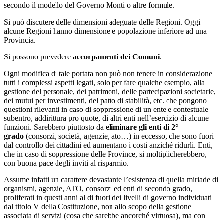
secondo il modello del Governo Monti o altre formule.
Si può discutere delle dimensioni adeguate delle Regioni. Oggi
alcune Regioni hanno dimensione e popolazione inferiore ad una
Provincia.
Si possono prevedere
accorpamenti dei Comuni
.
Ogni modifica di tale portata non può non tenere in considerazione
tutti i complessi aspetti legati, solo per fare qualche esempio, alla
gestione del personale, dei patrimoni, delle partecipazioni societarie,
dei mutui per investimenti, del patto di stabilità, etc. che pongono
questioni rilevanti in caso di soppressione di un ente e contestuale
subentro, addirittura pro quote, di altri enti nell’esercizio di alcune
funzioni. Sarebbero piuttosto da
eliminare gli enti di 2°
grado
(consorzi, società, agenzie, ato…) in eccesso, che sono fuori
dal controllo dei cittadini ed aumentano i costi anziché ridurli. Enti,
che in caso di soppressione delle Province, si moltiplicherebbero,
con buona pace degli inviti al risparmio.
Assume infatti un carattere devastante l’esistenza di quella miriade di
organismi, agenzie, ATO, consorzi ed enti di secondo grado,
proliferati in questi anni al di fuori dei livelli di governo individuati
dal titolo V della Costituzione, non allo scopo della gestione
associata di servizi (cosa che sarebbe ancorché virtuosa), ma con