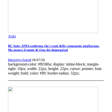
Auto
RC Auto: ANIA conferma che i conti delle compagnie migliorano.
Ma manca il punto di vista dei danneggiati
Massimo Quezel
28/07/26
background-color: #fb580a; display: inline-block; margin-
right: 10px; width: 22px; height: 22px; cursor: pointer; font-
weight: bold; color: #fff; border-radius: 32px;