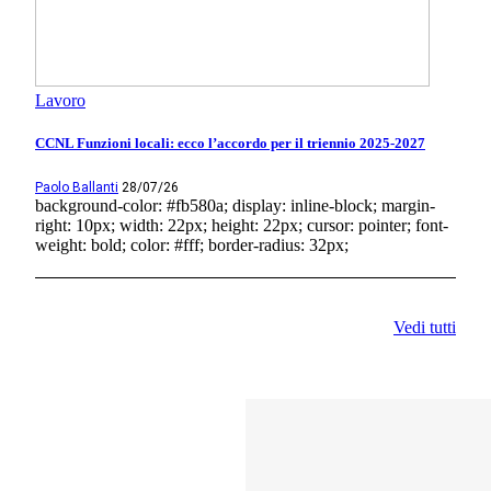
Lavoro
CCNL Funzioni locali: ecco l’accordo per il triennio 2025-2027
Paolo Ballanti
28/07/26
background-color: #fb580a; display: inline-block; margin-
right: 10px; width: 22px; height: 22px; cursor: pointer; font-
weight: bold; color: #fff; border-radius: 32px;
Vedi tutti