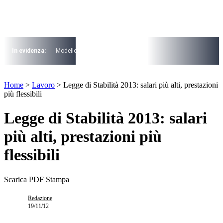
Vai
al
contenuto
I più cercati
Lorem ipsum dolor sit amet consectetur
In evidenza:
Modello 730
Pensioni
Cuneo fiscale
rottamazione cartel
Lorem ipsum dolor sit amet consectetur
I più cercati
Home
>
Lavoro
>
Legge di Stabilità 2013: salari più alti, prestazioni
Lorem ipsum dolor sit amet consectetur
più flessibili
Lorem ipsum dolor sit amet consectetur
Legge di Stabilità 2013: salari
più alti, prestazioni più
flessibili
Scarica PDF
Stampa
Redazione
19/11/12