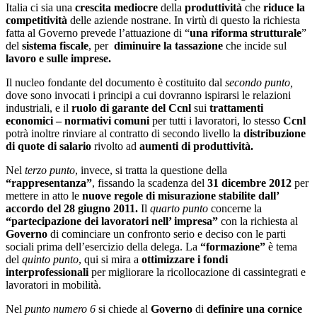
Italia ci sia una
crescita mediocre
della
produttività
che
riduce la
competitività
delle aziende nostrane. In virtù di questo la richiesta
fatta al Governo prevede l’attuazione di “
una riforma strutturale
”
del
sistema fiscale
, per
diminuire la tassazione
che incide sul
lavoro e sulle imprese.
Il nucleo fondante del documento è costituito dal
secondo punto,
dove sono invocati i principi a cui dovranno ispirarsi le relazioni
industriali, e il
ruolo di garante del Ccnl
sui
trattamenti
economici – normativi comuni
per tutti i lavoratori, lo stesso
Ccnl
potrà inoltre rinviare al contratto di secondo livello la
distribuzione
di quote di salario
rivolto ad
aumenti di produttività.
Nel
terzo punto
, invece, si tratta la questione della
“rappresentanza”
, fissando la scadenza del
31 dicembre 2012
per
mettere in atto le
nuove regole di misurazione stabilite dall’
accordo del 28 giugno 2011.
Il
quarto punto
concerne la
“partecipazione dei lavoratori nell’ impresa”
con la richiesta al
Governo
di cominciare un confronto serio e deciso con le parti
sociali prima dell’esercizio della delega. La
“formazione”
è tema
del
quinto punto
, qui si mira a
ottimizzare i fondi
interprofessionali
per migliorare la ricollocazione di cassintegrati e
lavoratori in mobilità.
Nel
punto numero 6
si chiede al
Governo
di
definire una cornice