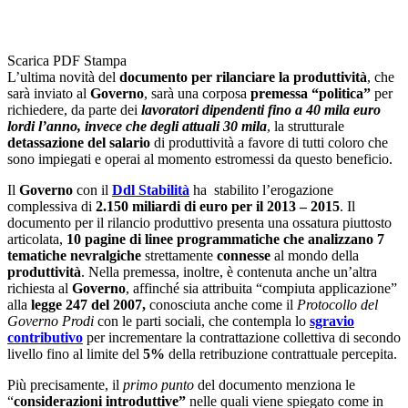
Scarica PDF
Stampa
L’ultima novità del
documento per rilanciare la produttività
, che
sarà inviato al
Governo
, sarà una corposa
premessa “politica”
per
richiedere, da parte dei
lavoratori dipendenti fino a 40 mila euro
lordi l’anno, invece che degli attuali 30 mila
, la strutturale
detassazione del salario
di produttività a favore di tutti coloro che
sono impiegati e operai al momento estromessi da questo beneficio.
Il
Governo
con il
Ddl Stabilità
ha stabilito l’erogazione
complessiva di
2.150 miliardi di euro per il 2013 – 2015
. Il
documento per il rilancio produttivo presenta una ossatura piuttosto
articolata,
10 pagine di linee programmatiche che analizzano 7
tematiche nevralgiche
strettamente
connesse
al mondo della
produttività
. Nella premessa, inoltre, è contenuta anche un’altra
richiesta al
Governo
, affinché sia attribuita “compiuta applicazione”
alla
legge 247 del 2007,
conosciuta anche come il
Protocollo del
Governo Prodi
con le parti sociali, che contempla lo
sgravio
contributivo
per incrementare la contrattazione collettiva di secondo
livello fino al limite del
5%
della retribuzione contrattuale percepita.
Più precisamente, il
primo punto
del documento menziona le
“
considerazioni introduttive”
nelle quali viene spiegato come in