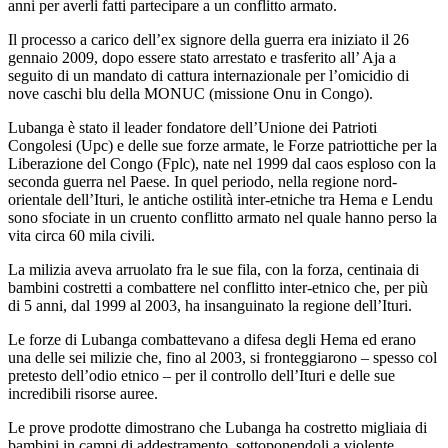
anni per averli fatti partecipare a un conflitto armato.
Il processo a carico dell’ex signore della guerra era iniziato il 26
gennaio 2009, dopo essere stato arrestato e trasferito all’ Aja a
seguito di un mandato di cattura internazionale per l’omicidio di
nove caschi blu della MONUC (missione Onu in Congo).
Lubanga è stato il leader fondatore dell’Unione dei Patrioti
Congolesi (Upc) e delle sue forze armate, le Forze patriottiche per la
Liberazione del Congo (Fplc), nate nel 1999 dal caos esploso con la
seconda guerra nel Paese. In quel periodo, nella regione nord-
orientale dell’Ituri, le antiche ostilità inter-etniche tra Hema e Lendu
sono sfociate in un cruento conflitto armato nel quale hanno perso la
vita circa 60 mila civili.
La milizia aveva arruolato fra le sue fila, con la forza, centinaia di
bambini costretti a combattere nel conflitto inter-etnico che, per più
di 5 anni, dal 1999 al 2003, ha insanguinato la regione dell’Ituri.
Le forze di Lubanga combattevano a difesa degli Hema ed erano
una delle sei milizie che, fino al 2003, si fronteggiarono – spesso col
pretesto dell’odio etnico – per il controllo dell’Ituri e delle sue
incredibili risorse auree.
Le prove prodotte dimostrano che Lubanga ha costretto migliaia di
bambini in campi di addestramento, sottoponendoli a violente