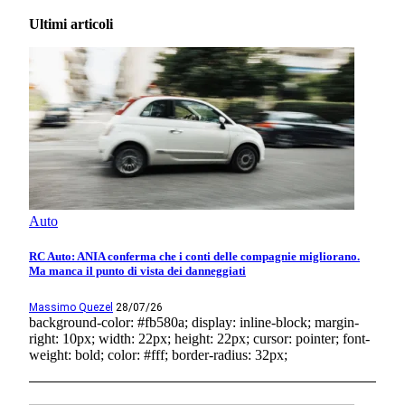
Ultimi articoli
Auto
RC Auto: ANIA conferma che i conti delle compagnie migliorano.
Ma manca il punto di vista dei danneggiati
Massimo Quezel
28/07/26
background-color: #fb580a; display: inline-block; margin-
right: 10px; width: 22px; height: 22px; cursor: pointer; font-
weight: bold; color: #fff; border-radius: 32px;