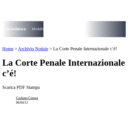
Vai
al
contenuto
I più cercati
Lorem ipsum dolor sit amet consectetur
In evidenza:
Modello 730
Pensioni
Cuneo fiscale
rottamazione cartel
Lorem ipsum dolor sit amet consectetur
I più cercati
Home
>
Archivio Notizie
>
La Corte Penale Internazionale c’é!
Lorem ipsum dolor sit amet consectetur
Lorem ipsum dolor sit amet consectetur
La Corte Penale Internazionale
c’é!
Scarica PDF
Stampa
Giuliana Gianna
06/04/12