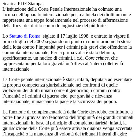
Scarica PDF
Stampa
L’istituzione della Corte Penale Internazionale ha colmato una
lacuna nell’apparato internazionale posto a tutela dei diritti umani e
rappresenta una tappa fondamentale nel processo di affermazione
della forza del diritto contro le ingiustizie del più forte.
Lo
Statuto di Roma
, siglato il 17 luglio 1998, è entrato in vigore il
primo luglio del 2002 segnando un punto di non ritorno nella storia
della lotta contro l’impunità per i crimini più gravi che offendono la
comunità internazionale. Per la prima volta è stato definito,
specificamente, un nucleo di crimini, i c.d.
Core crimes
, che
rappresentano per la loro gravità un’offesa all’intera collettività
internazionale.
La Corte penale internazionale è stata, infatti, deputata ad esercitare
la propria competenza giurisdizionale nei confronti di quelle
violazioni dei diritti umani come il genocidio, i crimini contro
l’umanità e i crimini di guerra che, per gravità e rilevanza
internazionale, minacciano la pace e la sicurezza dei popoli.
La funzione di complementarietà della Corte dovrebbe contribuire a
porre fine al gravissimo fenomeno dell’impunità dei grandi criminali
internazionali: in base al principio di complementarietà, infatti, la
giurisdizione della Corte può essere attivata qualora venga accertata
l’incapacità o la mancanza di volontà dei tribunali interni di agire