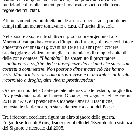
punizioni e duri allenamenti per il mancato rispetto delle ferree
regole dei miliziani.
Alcuni studenti erano direttamente arruolati per strada, portati nei
campi militari mentre tornavano a casa, all’uscita di scuola.
Nella sua relazione introduttiva il procuratore argentino Luis
Moreno-Ocampo ha accusato l’imputato Lubanga di aver reclutato e
addestrato centinaia di giovani tra i 9 e i 13 anni per uccidere,
saccheggiare e violentare migliaia di nemici o di semplici abitanti
delle zone contese. “
I bambini
“, ha sostenuto il procuratore,
“
continuano a soffrire delle conseguenze dei crimini che sono stati
costretti a commettere. Non possono dimenticare ciò che hanno
visto. Molti tra loro riescono a sopravvivere ai terribili ricordi solo
ricorrendo a droghe, altri vivono prostituendosi
“.
Ora nel mirino della Corte penale internazionale restano, tra gli altri,
l’ex presidente ivoriano Laurent Gbagbo, consegnato nel novembre
2011 all’ Aja, e il presidente sudanese Omar al Bashir che,
nonostante sia ricercato, resta saldamente a capo del Paese.
Tra i ricercati eccellenti figura un altro signore della guerra,
l’ugandese Joseph Kony, leader dei ribelli dell’Esercito di resistenza
del Signore e ricercato dal 2005.