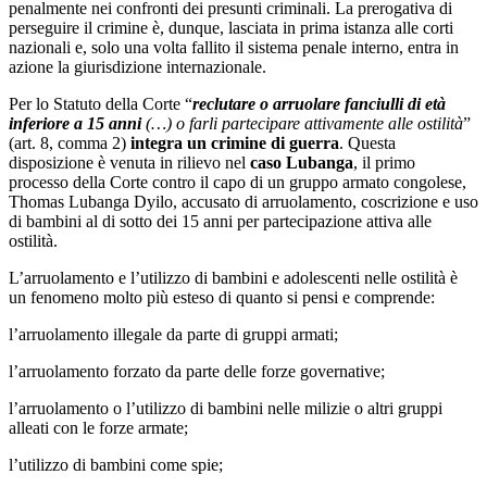
penalmente nei confronti dei presunti criminali. La prerogativa di
perseguire il crimine è, dunque, lasciata in prima istanza alle corti
nazionali e, solo una volta fallito il sistema penale interno, entra in
azione la giurisdizione internazionale.
Per lo Statuto della Corte “
reclutare o arruolare fanciulli di età
inferiore a 15 anni
(…) o farli partecipare attivamente alle ostilità
”
(art. 8, comma 2)
integra un crimine di guerra
. Questa
disposizione è venuta in rilievo nel
caso Lubanga
, il primo
processo della Corte contro il capo di un gruppo armato congolese,
Thomas Lubanga Dyilo, accusato di arruolamento, coscrizione e uso
di bambini al di sotto dei 15 anni per partecipazione attiva alle
ostilità.
L’arruolamento e l’utilizzo di bambini e adolescenti nelle ostilità è
un fenomeno molto più esteso di quanto si pensi e comprende:
l’arruolamento illegale da parte di gruppi armati;
l’arruolamento forzato da parte delle forze governative;
l’arruolamento o l’utilizzo di bambini nelle milizie o altri gruppi
alleati con le forze armate;
l’utilizzo di bambini come spie;