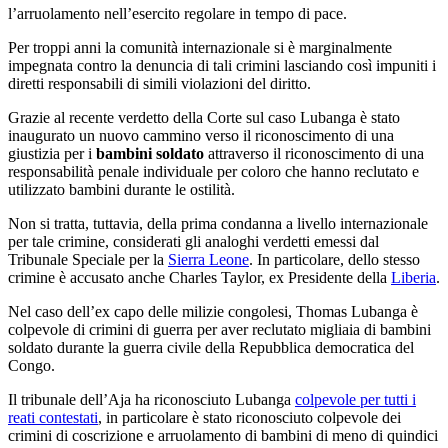
l’arruolamento nell’esercito regolare in tempo di pace.
Per troppi anni la comunità internazionale si è marginalmente
impegnata contro la denuncia di tali crimini lasciando così impuniti i
diretti responsabili di simili violazioni del diritto.
Grazie al recente verdetto della Corte sul caso Lubanga è stato
inaugurato un nuovo cammino verso il riconoscimento di una
giustizia per i
bambini soldato
attraverso il riconoscimento di una
responsabilità penale individuale per coloro che hanno reclutato e
utilizzato bambini durante le ostilità.
Non si tratta, tuttavia, della prima condanna a livello internazionale
per tale crimine, considerati gli analoghi verdetti emessi dal
Tribunale Speciale per la
Sierra Leone
. In particolare, dello stesso
crimine è accusato anche Charles Taylor, ex Presidente della
Liberia
.
Nel caso dell’ex capo delle milizie congolesi, Thomas Lubanga è
colpevole di crimini di guerra per aver reclutato migliaia di bambini
soldato durante la guerra civile della Repubblica democratica del
Congo.
Il tribunale dell’Aja ha riconosciuto Lubanga
colpevole per tutti i
reati contestati
, in particolare è stato riconosciuto colpevole dei
crimini di coscrizione e arruolamento di bambini di meno di quindici