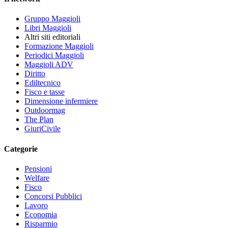
Gruppo Maggioli
Libri Maggioli
Altri siti editoriali
Formazione Maggioli
Periodici Maggioli
Maggioli ADV
Diritto
Ediltecnico
Fisco e tasse
Dimensione infermiere
Outdoormag
The Plan
GiuriCivile
Categorie
Pensioni
Welfare
Fisco
Concorsi Pubblici
Lavoro
Economia
Risparmio