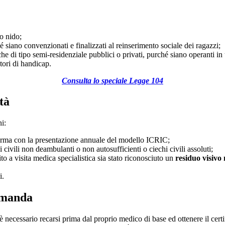
lo nido;
 siano convenzionati e finalizzati al reinserimento sociale dei ragazzi;
nche di tipo semi-residenziale pubblici o privati, purché siano operanti i
atori di handicap.
Consulta lo speciale Legge 104
ità
i:
ferma con la presentazione annuale del modello ICRIC;
ivili non deambulanti o non autosufficienti o ciechi civili assoluti;
ito a visita medica specialistica sia stato riconosciuto un
residuo visivo
i.
omanda
 è necessario recarsi prima dal proprio medico di base ed ottenere il cert