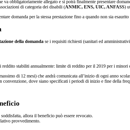
e va obbligatoriamente allegato e si potrà finalmente presentare domanda
ssociazioni di categoria dei disabili (
ANMIC, ENS, UIC, ANFASS
) u
entare domanda per la stessa prestazione fino a quando non sia esaurito pe
a
ntazione della domanda
se i requisiti richiesti (sanitari ed amministrativi
 reddito stabiliti annualmente: limite di reddito per il 2019 per i minori
massimo di 12 mesi) che andrà comunicata all’inizio di ogni anno scolas
n convenzione, dove siano specificati i periodi di inizio e fine della fre
neficio
soddisfatta, allora il beneficio può essere revocato.
relativo provvedimento.