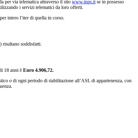
 per via telematica attraverso il sito
www.inps.it
se in possesso
tilizzando i servizi telematici da loro offerti.
r intero l’iter di quella in corso.
) risultano soddisfatti.
 di 18 anni è
Euro 4.906,72.
tico o di ogni periodo di riabilitazione all’ASL di appartenenza, con
quenza.