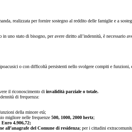
Concorso Ufficio del Processo
Concorso Ministero della Giustizia
Concorso Miur
manda, realizzata per fornire sostegno al reddito delle famiglie e a sost
Concorso Polizia e Forze Armate
in uno stato di bisogno, per avere diritto all’indennità, è necessario a
Concorso Scuola
Concorso Ufficio del Processo
poacusici o con difficoltà persistenti nello svolgere compiti e funzioni, c
avere il riconoscimento di
invalidità parziale o totale.
ndennità di frequenza:
funzioni della minore età;
hio migliore nelle frequenze
500, 1000, 2000 hertz
;
a
Euro 4.906,72
;
one all’anagrafe del Comune di residenza
; per i cittadini extracomuni