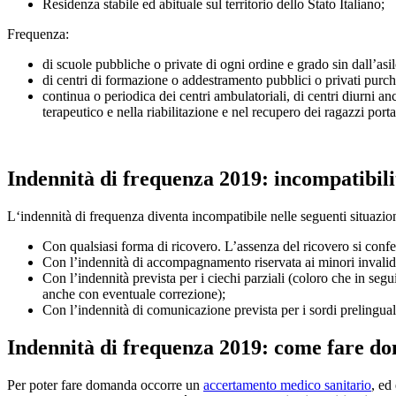
Residenza stabile ed abituale sul territorio dello Stato Italiano;
Frequenza:
di scuole pubbliche o private di ogni ordine e grado sin dall’asi
di centri di formazione o addestramento pubblici o privati purché
continua o periodica dei centri ambulatoriali, di centri diurni a
terapeutico e nella riabilitazione e nel recupero dei ragazzi port
Indennità di frequenza 2019: incompatibil
L‘indennità di frequenza diventa incompatibile nelle seguenti situazion
Con qualsiasi forma di ricovero. L’assenza del ricovero si con
Con l’indennità di accompagnamento riservata ai minori invalidi c
Con l’indennità prevista per i ciechi parziali (coloro che in segu
anche con eventuale correzione);
Con l’indennità di comunicazione prevista per i sordi prelingual
Indennità di frequenza 2019: come fare d
Per poter fare domanda occorre un
accertamento medico sanitario
, ed