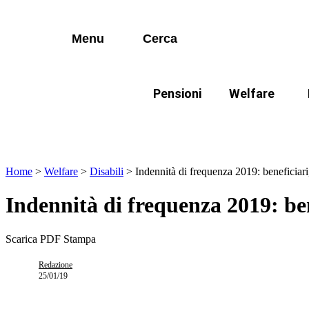
I più cercati
Vai
Disabili
al
contenuto
Menu
Cerca
Lorem ipsum dolor sit amet consectetur
Famiglie
Lorem ipsum dolor sit amet consectetur
Pensioni
Welfare
I più cercati
Disabili
In evidenza:
Mod
Lorem ipsum dolor sit amet consectetur
Lorem ipsum dolor sit amet consectetur
Famiglie
Home
>
Welfare
>
Disabili
>
Indennità di frequenza 2019: beneficiari
Indennità di frequenza 2019: ben
Scarica PDF
Stampa
Redazione
25/01/19