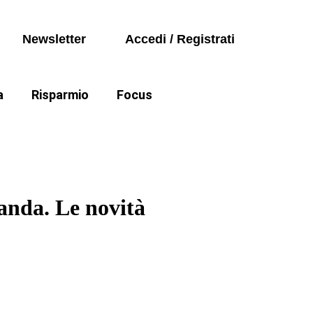
Seguici sui social
Auto
Newsletter
Accedi / Registrati
Politica
a
Risparmio
Focus
Auto
e cartelle esattoriali
Politica
manda. Le novità