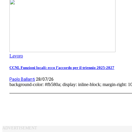
Lavoro
CCNL Funzioni locali: ecco l’accordo per il triennio 2025-2027
Paolo Ballanti
28/07/26
background-color: #fb580a; display: inline-block; margin-right: 10p