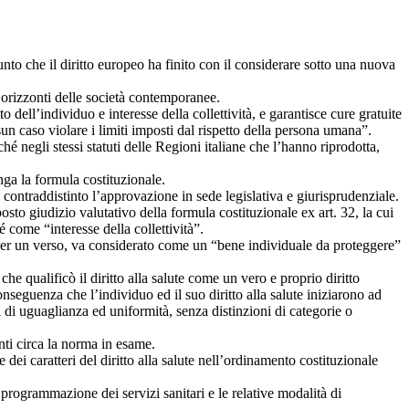
nto che il diritto europeo ha finito con il considerare sotto una nuova
ti orizzonti delle società contemporanee.
 dell’individuo e interesse della collettività, e garantisce cure gratuite
n caso violare i limiti imposti dal rispetto della persona umana”.
 negli stessi statuti delle Regioni italiane che l’hanno riprodotta,
nga la formula costituzionale.
o contraddistinto l’approvazione in sede legislativa e giurisprudenziale.
sto giudizio valutativo della formula costituzionale ex art. 32, la cui
 come “interesse della collettività”.
te : per un verso, va considerato come un “bene individuale da proteggere”
 qualificò il diritto alla salute come un vero e proprio diritto
onseguenza che l’individuo ed il suo diritto alla salute iniziarono ad
pi di uguaglianza ed uniformità, senza distinzioni di categorie o
ti circa la norma in esame.
dei caratteri del diritto alla salute nell’ordinamento costituzionale
programmazione dei servizi sanitari e le relative modalità di