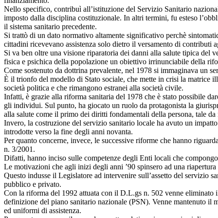
finanziamento.
Nello specifico, contribuì all’istituzione del Servizio Sanitario nazion
imposto dalla disciplina costituzionale. In altri termini, fu esteso l’o
il sistema sanitario precedente.
Si trattò di un dato normativo altamente significativo perchè sintomati
cittadini ricevevano assistenza solo dietro il versamento di contributi a
Si va ben oltre una visione riparatoria dei danni alla salute tipica del 
fisica e psichica della popolazione un obiettivo irrinunciabile della rif
Come sostenuto da dottrina prevalente, nel 1978 si immaginava un serviz
È il trionfo del modello di Stato sociale, che mette in crisi la matrice ill
società politica e che rimangono estranei alla società civile.
Infatti, è grazie alla riforma sanitaria del 1978 che è stato possibile dar
gli individui. Sul punto, ha giocato un ruolo da protagonista la giurisp
alla salute come il primo dei diritti fondamentali della persona, tale 
Invero, la costruzione del servizio sanitario locale ha avuto un impatt
introdotte verso la fine degli anni novanta.
Per quanto concerne, invece, le successive riforme che hanno riguardat
n. 3/2001.
Difatti, hanno inciso sulle competenze degli Enti locali che compong
Le motivazioni che agli inizi degli anni ’90 spinsero ad una riapertura d
Questo indusse il Legislatore ad intervenire sull’assetto del servizio s
pubblico e privato.
Con la riforma del 1992 attuata con il D.L.gs n. 502 venne eliminato i
definizione del piano sanitario nazionale (PSN). Venne mantenuto il modell
ed uniformi di assistenza.