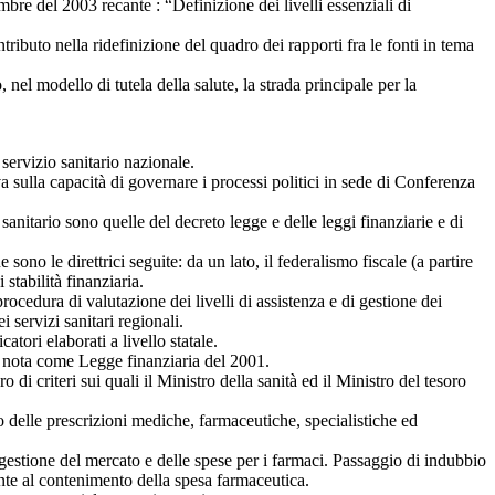
mbre del 2003 recante : “Definizione dei livelli essenziali di
ributo nella ridefinizione del quadro dei rapporti fra le fonti in tema
nel modello di tutela della salute, la strada principale per la
servizio sanitario nazionale.
a sulla capacità di governare i processi politici in sede di Conferenza
anitario sono quelle del decreto legge e delle leggi finanziarie e di
ono le direttrici seguite: da un lato, il federalismo fiscale (a partire
 stabilità finanziaria.
rocedura di valutazione dei livelli di assistenza e di gestione dei
i servizi sanitari regionali.
tori elaborati a livello statale.
0, nota come Legge finanziaria del 2001.
 di criteri sui quali il Ministro della sanità ed il Ministro del tesoro
 delle prescrizioni mediche, farmaceutiche, specialistiche ed
 gestione del mercato e delle spese per i farmaci. Passaggio di indubbio
ante al contenimento della spesa farmaceutica.