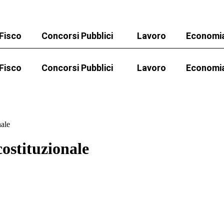
Fisco
Concorsi Pubblici
Lavoro
Economi
Concorsi Agenzia Dogane
Fisco
Concorsi Pubblici
Lavoro
Economi
Concorsi Ripam
Concorsi Agenzia Dogane
ello 730
Pensioni
Cuneo fiscale
rottamazion
Concorso Agenzia delle Entrate
Concorsi Ripam
Concorso Dirigenti Scolastici
nale
Concorso Agenzia delle Entrate
Concorso DSGA
 costituzionale
Concorso Dirigenti Scolastici
Concorso Infermieri, OSS e Amministrativi Sanità
Concorso DSGA
Concorso INPS
Concorso Infermieri, OSS e Amministrativi Sanità
Concorso Ministero della Giustizia
Concorso INPS
Concorso Miur