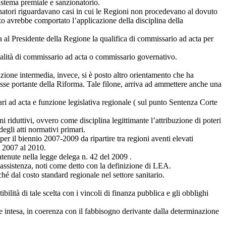
sistema premiale e sanzionatorio.
ionatori riguardavano casi in cui le Regioni non procedevano al dovuto
nzo avrebbe comportato l’applicazione della disciplina della
ta al Presidente della Regione la qualifica di commissario ad acta per
n qualità di commissario ad acta o commissario governativo.
sizione intermedia, invece, si è posto altro orientamento che ha
’asse portante della Riforma. Tale filone, arriva ad ammettere anche una
ri ad acta e funzione legislativa regionale ( sul punto Sentenza Corte
 riduttivi, ovvero come disciplina legittimante l’attribuzione di poteri
egli atti normativi primari.
r il biennio 2007-2009 da ripartire tra regioni aventi elevati
l 2007 al 2010.
ontenute nella legge delega n. 42 del 2009 .
i assistenza, noti come detto con la definizione di LEA.
ché dal costo standard regionale nel settore sanitario.
ità di tale scelta con i vincoli di finanza pubblica e gli obblighi
e intesa, in coerenza con il fabbisogno derivante dalla determinazione