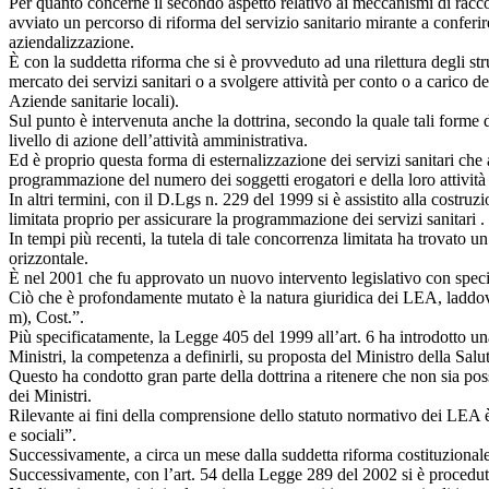
Per quanto concerne il secondo aspetto relativo ai meccanismi di racco
avviato un percorso di riforma del servizio sanitario mirante a confer
aziendalizzazione.
È con la suddetta riforma che si è provveduto ad una rilettura degli stru
mercato dei servizi sanitari o a svolgere attività per conto o a carico de
Aziende sanitarie locali).
Sul punto è intervenuta anche la dottrina, secondo la quale tali forme 
livello di azione dell’attività amministrativa.
Ed è proprio questa forma di esternalizzazione dei servizi sanitari che 
programmazione del numero dei soggetti erogatori e della loro attività
In altri termini, con il D.Lgs n. 229 del 1999 si è assistito alla cost
limitata proprio per assicurare la programmazione dei servizi sanitari .
In tempi più recenti, la tutela di tale concorrenza limitata ha trovato
orizzontale.
È nel 2001 che fu approvato un nuovo intervento legislativo con specific
Ciò che è profondamente mutato è la natura giuridica dei LEA, laddove 
m), Cost.”.
Più specificatamente, la Legge 405 del 1999 all’art. 6 ha introdotto u
Ministri, la competenza a definirli, su proposta del Ministro della Sal
Questo ha condotto gran parte della dottrina a ritenere che non sia pos
dei Ministri.
Rilevante ai fini della comprensione dello statuto normativo dei LEA è la
e sociali”.
Successivamente, a circa un mese dalla suddetta riforma costituzio
Successivamente, con l’art. 54 della Legge 289 del 2002 si è procedut