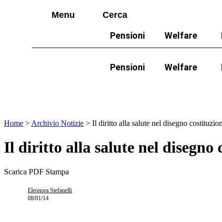
Vai
Menu
Cerca
al
contenuto
Menu
Cerca
Pensioni
Welfare
I più cercati
Disabili
I più cercati
Pensioni
Welfare
Lorem ipsum dolor sit amet consectetur
Lorem ipsum dolor sit amet consectetur
Famiglie
Lorem ipsum dolor sit amet consectetur
Disabili
In evidenza:
Mod
Lorem ipsum dolor sit amet consectetur
Famiglie
Home
>
Archivio Notizie
>
Il diritto alla salute nel disegno costituzio
Il diritto alla salute nel disegno
Scarica PDF
Stampa
Eleonora Stefanelli
08/01/14