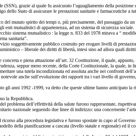
ale (SSN), grazie al quale fu assicurato l’uguagliamento della posizione de
bbligo dello Stato di assicurare le prestazioni sanitarie e farmaceutiche 
co del mutato spirito dei tempi o, più precisamente, del passaggio da un
gli enti mutualistici di appartenenza, ad un sistema di sicurezza sociale.
vecchio sistema mutualistico : la legge n. 833 del 1978 mirava a “ modificar
orma sanitaria”.
io soggettivamente pubblico costruito per erogare livelli di prestazioni 
uministico – liberale dei diritti di libertà, intesi sino ad allora quali dir
e concreta e piena attuazione all’art. 32 Costituzione, il quale, appunto, s
rudenza, seppur meno recente, della Corte Costituzionale, la quale, in li
da meritare una tutela incondizionata ed assoluta anche nei confronti dell
o notevole anche sull’evoluzione dei rapporti tra i vari livello di gover
o gli anni 1992 -1999, va detto che queste ultime hanno anticipato la ri
ono la Repubblica.
el problema dell’effettività della salute furono rappresentate, rispettivam
anitario nazionale seguendo due linee di indirizzo: una concernente l’artic
l ricorso alla procedura legislativa e furono spostate in capo al Govern
o della pianificazione a cascata (livello statale e regionale) ed il contro