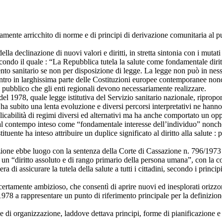
Concorso Ministero della Giustizia
Concorso Polizia e Forze Armate
Concorso Miur
Concorso Scuola
vamente arricchito di norme e di principi di derivazione comunitaria al pu
Concorso Polizia e Forze Armate
ella declinazione di nuovi valori e diritti, in stretta sintonia con i muta
Concorso Ufficio del Processo
secondo il quale : “La Repubblica tutela la salute come fondamentale diritto
Concorso Scuola
to sanitario se non per disposizione di legge. La legge non può in nessu
ontro in larghissima parte delle Costituzioni europee contemporanee nonché
Concorso Ufficio del Processo
esse pubblico che gli enti regionali devono necessariamente realizzare.
l 1978, quale legge istitutiva del Servizio sanitario nazionale, ripropo
e ha subito una lenta evoluzione e diversi percorsi interpretativi ne hann
licabilità di regimi diversi ed alternativi ma ha anche comportato un oppo
 è al contempo inteso come “fondamentale interesse dell’individuo” nonché
ostituente ha inteso attribuire un duplice significato al diritto alla salu
one ebbe luogo con la sentenza della Corte di Cassazione n. 796/1973 che
me un “diritto assoluto e di rango primario della persona umana”, con la c
di assicurare la tutela della salute a tutti i cittadini, secondo i princi
rtamente ambizioso, che consentì di aprire nuovi ed inesplorati orizzon
1978 a rappresentare un punto di riferimento principale per la definizione 
e di organizzazione, laddove dettava principi, forme di pianificazione e 