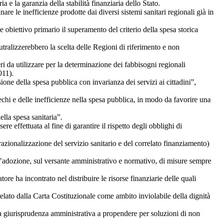
e la garanzia della stabilità finanziaria dello Stato.
re le inefficienze prodotte dai diversi sistemi sanitari regionali già in
e obiettivo primario il superamento del criterio della spesa storica
utralizzerebbero la scelta delle Regioni di riferimento e non
teri da utilizzare per la determinazione dei fabbisogni regionali
011).
ione della spesa pubblica con invarianza dei servizi ai cittadini”,
chi e delle inefficienze nella spesa pubblica, in modo da favorire una
ella spesa sanitaria”.
re effettuata al fine di garantire il rispetto degli obblighi di
razionalizzazione del servizio sanitario e del correlato finanziamento)
ll’adozione, sul versante amministrativo e normativo, di misure sempre
ore ha incontrato nel distribuire le risorse finanziarie delle quali
utelato dalla Carta Costituzionale come ambito inviolabile della dignità
, la giurisprudenza amministrativa a propendere per soluzioni di non