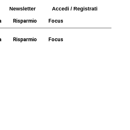
Seguici sui social
Newsletter
Accedi / Registrati
Newsletter
Accedi / Registrati
a
Risparmio
Focus
Auto
a
Risparmio
Focus
Politica
Auto
e cartelle esattoriali
Politica