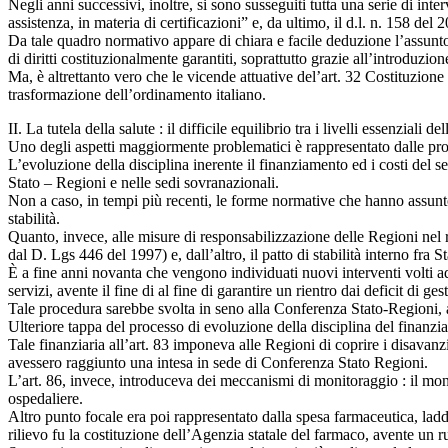
Negli anni successivi, inoltre, si sono susseguiti tutta una serie di in
assistenza, in materia di certificazioni” e, da ultimo, il d.l. n. 158 d
Da tale quadro normativo appare di chiara e facile deduzione l’assunto 
di diritti costituzionalmente garantiti, soprattutto grazie all’introduzio
Ma, è altrettanto vero che le vicende attuative del’art. 32 Costituzione 
trasformazione dell’ordinamento italiano.
II. La tutela della salute : il difficile equilibrio tra i livelli essenziali 
Uno degli aspetti maggiormente problematici è rappresentato dalle proced
L’evoluzione della disciplina inerente il finanziamento ed i costi del s
Stato – Regioni e nelle sedi sovranazionali.
Non a caso, in tempi più recenti, le forme normative che hanno assunto 
stabilità.
Quanto, invece, alle misure di responsabilizzazione delle Regioni nel rep
dal D. Lgs 446 del 1997) e, dall’altro, il patto di stabilità interno fra S
È a fine anni novanta che vengono individuati nuovi interventi volti ad a
servizi, avente il fine di al fine di garantire un rientro dai deficit di 
Tale procedura sarebbe svolta in seno alla Conferenza Stato-Regioni, att
Ulteriore tappa del processo di evoluzione della disciplina del finanz
Tale finanziaria all’art. 83 imponeva alle Regioni di coprire i disavanzi 
avessero raggiunto una intesa in sede di Conferenza Stato Regioni.
L’art. 86, invece, introduceva dei meccanismi di monitoraggio : il mon
ospedaliere.
Altro punto focale era poi rappresentato dalla spesa farmaceutica, ladd
rilievo fu la costituzione dell’Agenzia statale del farmaco, avente un 