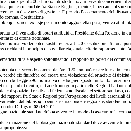
finanziaria per il 2005 furono introdotti nuovi interventi concernenti il 
petto a quelle concordate fra Stato e Regioni; mentre, i meccanismi sanz
e accertato un disavanzo di gestione. E proprio l’accertamento del disava
ondo comma, Costituzione.
 obblighi sanciti ex lege per il monitoraggio della spesa, veniva attribui
oprattutto il ventaglio di poteri attribuiti al Presidente della Regione i
ntrasto di ordine dottrinale.
ttere normativo dei poteri sostitutivi ex art 120 Costituzione. Su una po
sa richiami il principio di sussidiarietà, quale criterio rappresentante l
aticità di tale aspetto sottolineando il rapporto tra poteri dei commissa
ontenuta nel secondo comma dell’art. 120 non può essere intesa in termini
erché ciò finirebbe col creare una violazione del principio di tipicità d
 con la Legge 296, normativa che ha predisposto un fondo transitorio pe
 c.d. piani di rientro, cui aderirono gran parte delle Regioni italiane da
elle disposizioni relative al federalismo fiscale nel settore sanitario, c
ei rapporti fra Stato e Regioni per l’erogazione dei livelli essenziali d
ettivamente : dal fabbisogno sanitario, nazionale e regionale, standard non
 secondo, D. Lgs n. 68 del 2011.
no nazionale standard debba avvenire in modo da assicurare la compatibil
 la determinazione del fabbisogno nazionale standard deve avvenire tramit
d appropriatezza.