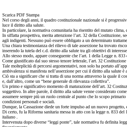
Scarica PDF
Stampa
Nel corso degli anni, il quadro costituzionale nazionale si è progressi
luce il diritto alla salute.
In particolare, la normativa comunitaria ha risentito del mutato clima, d
In siffatta prospettiva, merita attenzione l’art. 32 della Costituzione, 
agli indigenti. Nessuno può essere obbligato a un determinato trattamen
Una chiara testimonianza del rilievo di tale asserzione ha trovato risc
inserendo la tutela del c.d. diritto alla salute tra gli obiettivi di inter
Allo stesso modo, appare conseguente che l’art. 1 della Legge n. 833 de
Come giustificato dal suo stesso tenore letterale, l’art. 32 Costituzion
Tale molteplicità di percorsi argomentativi, non solo ha portato all’app
ambivalenza si manifesta nell’asserzione per cui il diritto alla salute
Ciò sta a significare che si tratta di una norma attraverso la quale il c
e, dall’altro, come un “bene generale di rilevanza collettiva”.
Un primo e significativo momento di maturazione dell’art. 32 Costituzi
soggettivo. In altre parole, il diritto alla salute venne considerato co
assumere sempre più un ruolo centrale al punto che lo scopo primario era 
condizioni personali e sociali.
Dunque, la Cassazione diede un forte impulso ad un nuovo progetto, ce
Di certo, fu la Riforma sanitaria messa in atto con la legge n. 833 del 
italiano .
Intervenuta dopo diverse “leggi ponte”, tale normativa fu definita legg