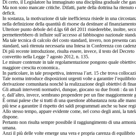
Di certo, il Legislatore ha immaginato una disciplina graduale che gara
Ma non sono mancate critiche. Difatti, parte della dottrina ha ritenuto 
deficit.
In sostanza, la motivazione di tale inefficienza risiede in una circosta
nella definizione della quantità di risorse da destinare al finanziamento 
Ulteriore punto debole del d.lgs 68 del 2011 risiederebbe, inoltre, seco
permetterebbero di influire sull’accesso al fabbisogno nazionale stand
Ma tale tecnica di calcolo del costo standard, invero, non presenta caratt
standard, sarà ritenuta necessaria una Intesa in Conferenza con cadenza
Di più recente introduzione, risulta essere, invece, il testo del Decret
convertito nella Legge 7 agosto 2012, n. 135.
Le misure contenute in tale regolamentazione pongono quale obiettivo l
maggiore crescita economica..
In particolare, in tale prospettiva, interessa l’art. 15 che trova colloca
Tale norma introduce disposizioni urgenti volte a garantire l’equilibrio d
derivazione comunitaria nonchè la realizzazione degli obiettivi di fina
Gli attuali interventi normativi, dunque, giocano su due fronti : da un 
e, dall’altro, invece, sembrano propendere per un fine maggiormente ga
È ormai palese che si tratti di una questione abbastanza nota alle man
più tese a garantire il rispetto dei saldi programmati anche su base reg
Allo stesso tempo, appare evidente come, nel corso degli anni, la tutela 
dispone.
Pertanto non risulta sempre possibile il raggiungimento di una armonizza
umana.
Anzi il più delle volte emerge una vera e propria carenza di equilibrio 