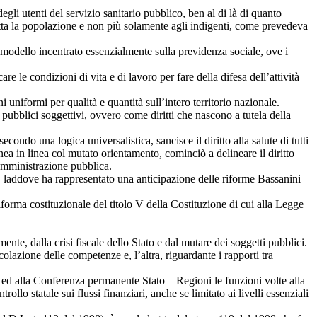
gli utenti del servizio sanitario pubblico, ben al di là di quanto
a tutta la popolazione e non più solamente agli indigenti, come prevedeva
 modello incentrato essenzialmente sulla previdenza sociale, ove i
e le condizioni di vita e di lavoro per fare della difesa dell’attività
uniformi per qualità e quantità sull’intero territorio nazionale.
itti pubblici soggettivi, ovvero come diritti che nascono a tutela della
econdo una logica universalistica, sancisce il diritto alla salute di tutti
nea in linea col mutato orientamento, cominciò a delineare il diritto
’amministrazione pubblica.
no, laddove ha rappresentato una anticipazione delle riforme Bassanini
forma costituzionale del titolo V della Costituzione di cui alla Legge
ente, dalla crisi fiscale dello Stato e dal mutare dei soggetti pubblici.
olazione delle competenze e, l’altra, riguardante i rapporti tra
o ed alla Conferenza permanente Stato – Regioni le funzioni volte alla
llo statale sui flussi finanziari, anche se limitato ai livelli essenziali