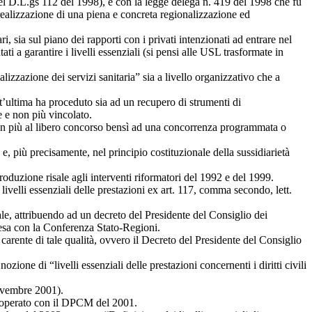
del D.L.gs 112 del 1998), è con la legge delega n. 419 del 1998 che fu
realizzazione di una piena e concreta regionalizzazione ed
i, sia sul piano dei rapporti con i privati intenzionati ad entrare nel
ati a garantire i livelli essenziali (si pensi alle USL trasformate in
izzazione dei servizi sanitaria” sia a livello organizzativo che a
st’ultima ha proceduto sia ad un recupero di strumenti di
e e non più vincolato.
o non più al libero concorso bensì ad una concorrenza programmata o
, più precisamente, nel principio costituzionale della sussidiarietà
roduzione risale agli interventi riformatori del 1992 e del 1999.
velli essenziali delle prestazioni ex art. 117, comma secondo, lett.
le, attribuendo ad un decreto del Presidente del Consiglio dei
ntesa con la Conferenza Stato-Regioni.
carente di tale qualità, ovvero il Decreto del Presidente del Consiglio
ione di “livelli essenziali delle prestazioni concernenti i diritti civili
ovembre 2001).
ià operato con il DPCM del 2001.