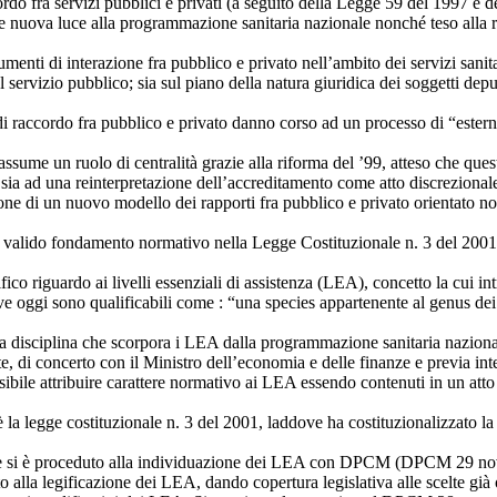
rdo fra servizi pubblici e privati (a seguito della Legge 59 del 1997 e 
ire nuova luce alla programmazione sanitaria nazionale nonché teso alla 
menti di interazione fra pubblico e privato nell’ambito dei servizi sanitar
l servizio pubblico; sia sul piano della natura giuridica dei soggetti deput
di raccordo fra pubblico e privato danno corso ad un processo di “esternal
assume un ruolo di centralità grazie alla riforma del ’99, atteso che que
 sia ad una reinterpretazione dell’accreditamento come atto discrezional
ruzione di un nuovo modello dei rapporti fra pubblico e privato orientat
 un valido fondamento normativo nella Legge Costituzionale n. 3 del 2001 e
o riguardo ai livelli essenziali di assistenza (LEA), concetto la cui int
oggi sono qualificabili come : “una species appartenente al genus dei li
na disciplina che scorpora i LEA dalla programmazione sanitaria naziona
ute, di concerto con il Ministro dell’economia e delle finanze e previa i
sibile attribuire carattere normativo ai LEA essendo contenuti in un atto 
 legge costituzionale n. 3 del 2001, laddove ha costituzionalizzato la noz
nale si è proceduto alla individuazione dei LEA con DPCM (DPCM 29 n
o alla legificazione dei LEA, dando copertura legislativa alle scelte g