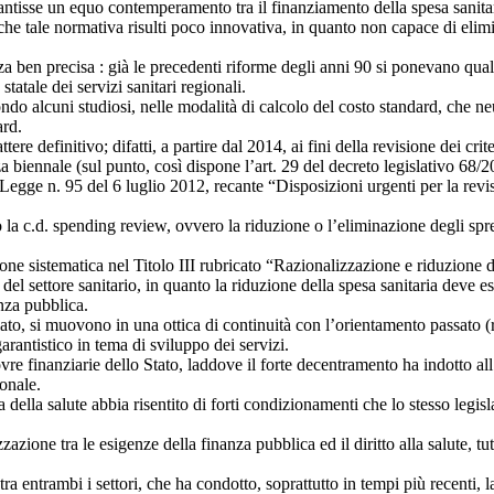
ntisse un equo contemperamento tra il finanziamento della spesa sanitaria 
che tale normativa risulti poco innovativa, in quanto non capace di elimina
nza ben precisa : già le precedenti riforme degli anni 90 si ponevano qual
statale dei servizi sanitari regionali.
ndo alcuni studiosi, nelle modalità di calcolo del costo standard, che ne
ard.
ere definitivo; difatti, a partire dal 2014, ai fini della revisione dei cri
 biennale (sul punto, così dispone l’art. 29 del decreto legislativo 68/2
o Legge n. 95 del 6 luglio 2012, recante “Disposizioni urgenti per la revis
a c.d. spending review, ovvero la riduzione o l’eliminazione degli spre
zione sistematica nel Titolo III rubricato “Razionalizzazione e riduzione d
el settore sanitario, in quanto la riduzione della spesa sanitaria deve esse
nza pubblica.
lato, si muovono in una ottica di continuità con l’orientamento passato (
rantistico in tema di sviluppo dei servizi.
ovre finanziarie dello Stato, laddove il forte decentramento ha indotto a
ionale.
della salute abbia risentito di forti condizionamenti che lo stesso legislat
zione tra le esigenze della finanza pubblica ed il diritto alla salute, t
tra entrambi i settori, che ha condotto, soprattutto in tempi più recenti