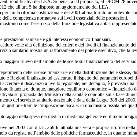
terventi modificativi dei LEA. Si pensi, a tal proposito, al DPCM 28 nove
el 2012 che all’art. 5 ha disposto un aggiornamento dei LEA.
per cui la riforma costituzionale del 2001 abbia fornito un notevole cont
ne della competenza normativa sui livelli essenziali delle prestazioni.
mostrano come l’esercizio della funzione legislativa abbia rappresentato, 
delle prestazioni sanitarie e gli interessi economico-finanziari.
ure volte alla definizione dei criteri e dei livelli di finanziamento del 
ervizio sanitario mostra un rafforzamento del potere esecutivo, che fa lev
maggior rilievo nell’ambito delle scelte sul finanziamento del servizio s
erimento delle risorse finanziarie e nella distribuzione delle stesse, due s
tato e Regioni finalizzato ad assicurare il rispetto dei parametri europei di
ccertare il disavanzo a livello regionale; nel dettaglio, è prevista una p
gestione finanzia e, dunque, maggiore equilibrio economico – finanziario de
ivata su proposta del Ministro della sanità e condotta sulla base di indica
iamento del servizio sanitario nazionale è data dalla Legge 388 del 200
di gestione tramite l’imposizione fiscale, in una misura fissata nel quadro
itoraggio della spesa dei medici di medicina generale ed il monitoraggio
ove nel 2003 con d.l. n. 269 fu attuata una vera e propria riforma della
ruolo da regista nell’ambito delle politiche farmaceutiche, in quanto mir