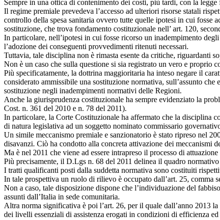
Sempre in una ottica di contenimento dei costi, più tardi, con la legge 
Il regime premiale prevedeva l’accesso ad ulteriori risorse statali ris
controllo della spesa sanitaria ovvero tutte quelle ipotesi in cui foss
sostituzione, che trova fondamento costituzionale nell’ art. 120, sec
In particolare, nell’ipotesi in cui fosse ricorso un inadempimento degli
l’adozione dei conseguenti provvedimenti ritenuti necessari.
Tuttavia, tale disciplina non è rimasta esente da critiche, riguardanti s
Non è un caso che sulla questione si sia registrato un vero e proprio co
Più specificatamente, la dottrina maggioritaria ha inteso negare il cara
considerato ammissibile una sostituzione normativa, sull’assunto che es
sostituzione negli inadempimenti normativi delle Regioni.
Anche la giurisprudenza costituzionale ha sempre evidenziato la problem
Cost. n. 361 del 2010 e n. 78 del 2011).
In particolare, la Corte Costituzionale ha affermato che la disciplina c
di natura legislativa ad un soggetto nominato commissario governativo, p
Un simile meccanismo premiale e sanzionatorio è stato ripreso nel 2006
disavanzi. Ciò ha condotto alla concreta attivazione dei meccanismi dei
Ma è nel 2011 che viene ad essere intrapreso il processo di attuazione d
Più precisamente, il D.Lgs n. 68 del 2011 delinea il quadro normativo d
I tratti qualificanti posti dalla suddetta normativa sono costituiti risp
In tale prospettiva un ruolo di rilievo è occupato dall’art. 25, comma
Non a caso, tale disposizione dispone che l’individuazione del fabbisog
assunti dall’Italia in sede comunitaria.
Altra norma significativa è poi l’art. 26, per il quale dall’anno 2013
dei livelli essenziali di assistenza erogati in condizioni di efficienza e